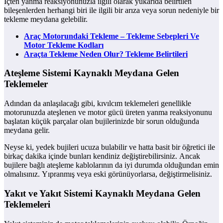
İçten yanma reaksiyonunuzla ilgili olarak yukarıda belirtilen
bileşenlerden herhangi biri ile ilgili bir arıza veya sorun nedeniyle bir
tekleme meydana gelebilir.
Araç Motorundaki Tekleme – Tekleme Sebepleri Ve
Motor Tekleme Kodları
Araçta Tekleme Neden Olur? Tekleme Belirtileri
Ateşleme Sistemi Kaynaklı Meydana Gelen
Teklemeler
Adından da anlaşılacağı gibi, kıvılcım teklemeleri genellikle
motorunuzda ateşlenen ve motor gücü üreten yanma reaksiyonunu
başlatan küçük parçalar olan bujilerinizde bir sorun olduğunda
meydana gelir.
Neyse ki, yedek bujileri ucuza bulabilir ve hatta basit bir öğretici ile
birkaç dakika içinde bunları kendiniz değiştirebilirsiniz. Ancak
bujilere bağlı ateşleme kablolarının da iyi durumda olduğundan emin
olmalısınız. Yıpranmış veya eski görünüyorlarsa, değiştirmelisiniz.
Yakıt ve Yakıt Sistemi Kaynaklı Meydana Gelen
Teklemeleri