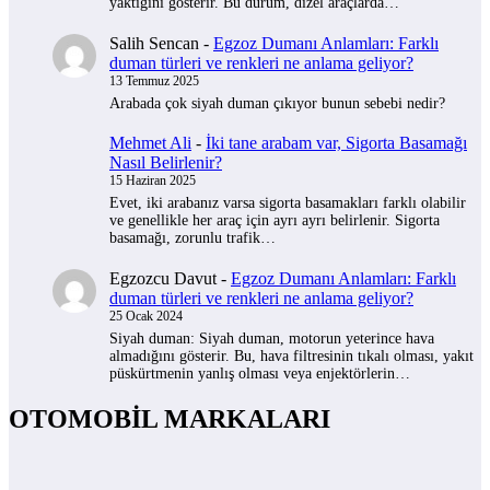
yaktığını gösterir. Bu durum, dizel araçlarda…
Salih Sencan
-
Egzoz Dumanı Anlamları: Farklı
duman türleri ve renkleri ne anlama geliyor?
13 Temmuz 2025
Arabada çok siyah duman çıkıyor bunun sebebi nedir?
Mehmet Ali
-
İki tane arabam var, Sigorta Basamağı
Nasıl Belirlenir?
15 Haziran 2025
Evet, iki arabanız varsa sigorta basamakları farklı olabilir
ve genellikle her araç için ayrı ayrı belirlenir. Sigorta
basamağı, zorunlu trafik…
Egzozcu Davut
-
Egzoz Dumanı Anlamları: Farklı
duman türleri ve renkleri ne anlama geliyor?
25 Ocak 2024
Siyah duman: Siyah duman, motorun yeterince hava
almadığını gösterir. Bu, hava filtresinin tıkalı olması, yakıt
püskürtmenin yanlış olması veya enjektörlerin…
OTOMOBİL MARKALARI