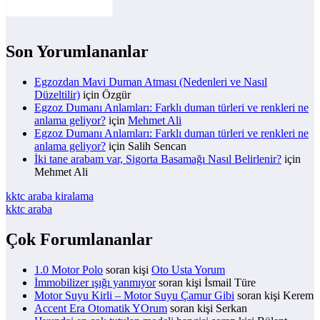
Son Yorumlananlar
Egzozdan Mavi Duman Atması (Nedenleri ve Nasıl
Düzeltilir)
için
Özgür
Egzoz Dumanı Anlamları: Farklı duman türleri ve renkleri ne
anlama geliyor?
için
Mehmet Ali
Egzoz Dumanı Anlamları: Farklı duman türleri ve renkleri ne
anlama geliyor?
için
Salih Sencan
İki tane arabam var, Sigorta Basamağı Nasıl Belirlenir?
için
Mehmet Ali
kktc araba kiralama
kktc araba
Çok Forumlananlar
1.0 Motor Polo
soran kişi
Oto Usta Yorum
İmmobilizer ışığı yanmıyor
soran kişi İsmail Türe
Motor Suyu Kirli – Motor Suyu Çamur Gibi
soran kişi Kerem
Accent Era Otomatik YOrum
soran kişi Serkan