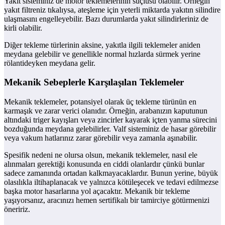
Yakıt sisteminiz de motor teklemelerinin suçlusu olabilir. Örneğin
yakıt filtreniz tıkalıysa, ateşleme için yeterli miktarda yakıtın silindire
ulaşmasını engelleyebilir. Bazı durumlarda yakıt silindirleriniz de
kirli olabilir.
Diğer tekleme türlerinin aksine, yakıtla ilgili teklemeler aniden
meydana gelebilir ve genellikle normal hızlarda sürmek yerine
rölantideyken meydana gelir.
Mekanik Sebeplerle Karşılaşılan Teklemeler
Mekanik teklemeler, potansiyel olarak üç tekleme türünün en
karmaşık ve zarar verici olanıdır. Örneğin, arabanızın kaputunun
altındaki triger kayışları veya zincirler kayarak içten yanma sürecini
bozduğunda meydana gelebilirler. Valf sisteminiz de hasar görebilir
veya vakum hatlarınız zarar görebilir veya zamanla aşınabilir.
Spesifik nedeni ne olursa olsun, mekanik teklemeler, nasıl ele
alınmaları gerektiği konusunda en ciddi olanlardır çünkü bunlar
sadece zamanında ortadan kalkmayacaklardır. Bunun yerine, büyük
olasılıkla iltihaplanacak ve yalnızca kötüleşecek ve tedavi edilmezse
başka motor hasarlarına yol açacaktır. Mekanik bir tekleme
yaşıyorsanız, aracınızı hemen sertifikalı bir tamirciye götürmenizi
öneririz.