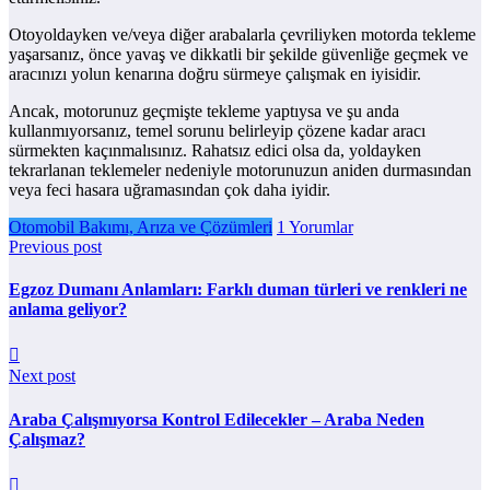
Otoyoldayken ve/veya diğer arabalarla çevriliyken motorda tekleme
yaşarsanız, önce yavaş ve dikkatli bir şekilde güvenliğe geçmek ve
aracınızı yolun kenarına doğru sürmeye çalışmak en iyisidir.
Ancak, motorunuz geçmişte tekleme yaptıysa ve şu anda
kullanmıyorsanız, temel sorunu belirleyip çözene kadar aracı
sürmekten kaçınmalısınız. Rahatsız edici olsa da, yoldayken
tekrarlanan teklemeler nedeniyle motorunuzun aniden durmasından
veya feci hasara uğramasından çok daha iyidir.
Otomobil Bakımı, Arıza ve Çözümleri
1 Yorumlar
Previous post
Egzoz Dumanı Anlamları: Farklı duman türleri ve renkleri ne
anlama geliyor?
Next post
Araba Çalışmıyorsa Kontrol Edilecekler – Araba Neden
Çalışmaz?