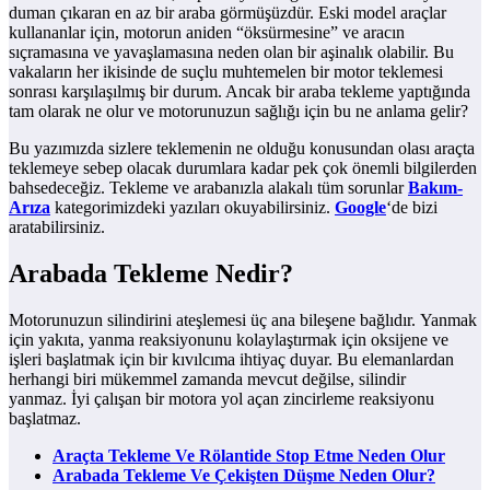
duman çıkaran en az bir araba görmüşüzdür. Eski model araçlar
kullananlar için, motorun aniden “öksürmesine” ve aracın
sıçramasına ve yavaşlamasına neden olan bir aşinalık olabilir. Bu
vakaların her ikisinde de suçlu muhtemelen bir motor teklemesi
sonrası karşılaşılmış bir durum. Ancak bir araba tekleme yaptığında
tam olarak ne olur ve motorunuzun sağlığı için bu ne anlama gelir?
Bu yazımızda sizlere teklemenin ne olduğu konusundan olası araçta
teklemeye sebep olacak durumlara kadar pek çok önemli bilgilerden
bahsedeceğiz. Tekleme ve arabanızla alakalı tüm sorunlar
Bakım-
Arıza
kategorimizdeki yazıları okuyabilirsiniz.
Google
‘de bizi
aratabilirsiniz.
Arabada Tekleme Nedir?
Motorunuzun silindirini ateşlemesi üç ana bileşene bağlıdır. Yanmak
için yakıta, yanma reaksiyonunu kolaylaştırmak için oksijene ve
işleri başlatmak için bir kıvılcıma ihtiyaç duyar. Bu elemanlardan
herhangi biri mükemmel zamanda mevcut değilse, silindir
yanmaz. İyi çalışan bir motora yol açan zincirleme reaksiyonu
başlatmaz.
Araçta Tekleme Ve Rölantide Stop Etme Neden Olur
Arabada Tekleme Ve Çekişten Düşme Neden Olur?