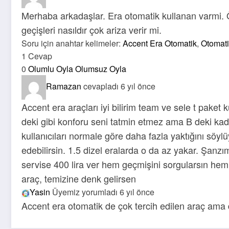
Merhaba arkadaşlar. Era otomatik kullanan varmi. Ö
geçişleri nasıldır çok ariza verir mi.
Soru için anahtar kelimeler:
Accent Era Otomatik
,
Otomati
1 Cevap
0
Olumlu Oyla
Olumsuz Oyla
Ramazan
cevapladı 6 yıl önce
Accent era araçları iyi bilirim team ve sele t paket 
deki gibi konforu seni tatmin etmez ama B deki k
kullanıcıları normale göre daha fazla yaktığını söyl
edebilirsin. 1.5 dizel eralarda o da az yakar. Şanzım
servise 400 lira ver hem geçmişini sorgularsın he
araç, temizine denk gelirsen
Yasin
Üyemiz
yorumladı 6 yıl önce
Accent era otomatik de çok tercih edilen araç ama 