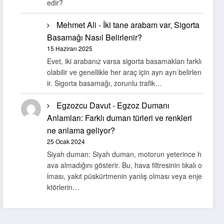
edir?
Mehmet Ali
-
İki tane arabam var, Sigorta
Basamağı Nasıl Belirlenir?
15 Haziran 2025
Evet, iki arabanız varsa sigorta basamakları farklı
olabilir ve genellikle her araç için ayrı ayrı belirlen
ir. Sigorta basamağı, zorunlu trafik…
Egzozcu Davut
-
Egzoz Dumanı
Anlamları: Farklı duman türleri ve renkleri
ne anlama geliyor?
25 Ocak 2024
Siyah duman: Siyah duman, motorun yeterince h
ava almadığını gösterir. Bu, hava filtresinin tıkalı o
lması, yakıt püskürtmenin yanlış olması veya enje
ktörlerin…