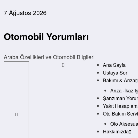
İçeriğe
atla
7 Ağustos 2026
Otomobil Yorumları
Araba Özellikleri ve Otomobil Bilgileri
Ana Sayfa
Ustaya Sor
Bakımı & Arıza
Arıza -İkaz I
Şanzıman Yorum
Yakıt Hesaplam
Oto Bakım Servi
Oto Aksesuar
Hakkımızda