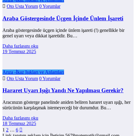
Oto Usta Yorum
0 Yorumlar
Araba Göstergesinde Üçgen İçinde Ünlem İşareti
Araba göstergesinde üçgen içinde ünlem işareti (!) genellikle bir
genel uyarı veya dikkat işaretidir. Bu…
Daha fazlasını oku
19 Temmuz 2025
Arıza -İkaz Işıkları ve Anlamları
Oto Usta Yorum
0 Yorumlar
Hararet Uyarı Işığı Yandı Ne Yapılması Gerekir?
Aracınızın gösterge panelinde aniden beliren hararet uyarı ışığı, her
sürücünün karşılaşmak istemeyeceği bir durumdur. Bu…
Daha fazlasını oku
18 Temmuz 2025
Yazı
1
2
…
6
Link-tanıtım-reklam için İletişim 5678matematik@gmail.com