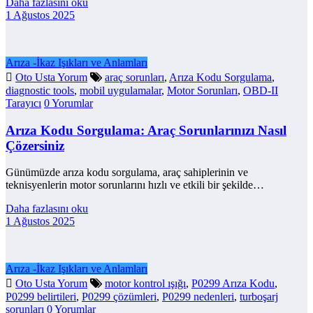
Daha fazlasını oku
1 Ağustos 2025
Arıza -İkaz Işıkları ve Anlamları
Oto Usta Yorum
araç sorunları
,
Arıza Kodu Sorgulama
,
diagnostic tools
,
mobil uygulamalar
,
Motor Sorunları
,
OBD-II
Tarayıcı
0 Yorumlar
Arıza Kodu Sorgulama: Araç Sorunlarınızı Nasıl
Çözersiniz
Günümüzde arıza kodu sorgulama, araç sahiplerinin ve
teknisyenlerin motor sorunlarını hızlı ve etkili bir şekilde…
Daha fazlasını oku
1 Ağustos 2025
Arıza -İkaz Işıkları ve Anlamları
Oto Usta Yorum
motor kontrol ışığı
,
P0299 Arıza Kodu
,
P0299 belirtileri
,
P0299 çözümleri
,
P0299 nedenleri
,
turboşarj
sorunları
0 Yorumlar