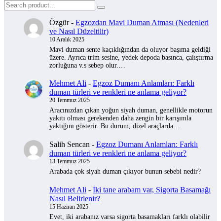
Özgür
-
Egzozdan Mavi Duman Atması (Nedenleri
ve Nasıl Düzeltilir)
10 Aralık 2025
Mavi duman sente kaçıklığından da oluyor başıma geldiği
üzere. Ayrıca trim sesine, yedek depoda basınca, çalıştırma
zorluğuna v.s sebep olur.…
Mehmet Ali
-
Egzoz Dumanı Anlamları: Farklı
duman türleri ve renkleri ne anlama geliyor?
20 Temmuz 2025
Aracınızdan çıkan yoğun siyah duman, genellikle motorun
yakıtı olması gerekenden daha zengin bir karışımla
yaktığını gösterir. Bu durum, dizel araçlarda…
Salih Sencan
-
Egzoz Dumanı Anlamları: Farklı
duman türleri ve renkleri ne anlama geliyor?
13 Temmuz 2025
Arabada çok siyah duman çıkıyor bunun sebebi nedir?
Mehmet Ali
-
İki tane arabam var, Sigorta Basamağı
Nasıl Belirlenir?
15 Haziran 2025
Evet, iki arabanız varsa sigorta basamakları farklı olabilir