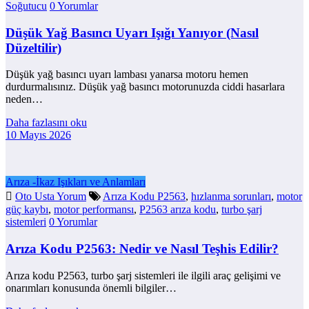
Soğutucu
0 Yorumlar
Düşük Yağ Basıncı Uyarı Işığı Yanıyor (Nasıl
Düzeltilir)
Düşük yağ basıncı uyarı lambası yanarsa motoru hemen
durdurmalısınız. Düşük yağ basıncı motorunuzda ciddi hasarlara
neden…
Daha fazlasını oku
10 Mayıs 2026
Arıza -İkaz Işıkları ve Anlamları
Oto Usta Yorum
Arıza Kodu P2563
,
hızlanma sorunları
,
motor
güç kaybı
,
motor performansı
,
P2563 arıza kodu
,
turbo şarj
sistemleri
0 Yorumlar
Arıza Kodu P2563: Nedir ve Nasıl Teşhis Edilir?
Arıza kodu P2563, turbo şarj sistemleri ile ilgili araç gelişimi ve
onarımları konusunda önemli bilgiler…