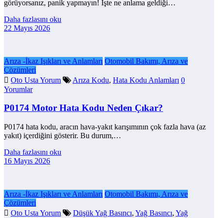
görüyorsanız, panik yapmayın! İşte ne anlama geldiği…
Daha fazlasını oku
22 Mayıs 2026
Arıza -İkaz Işıkları ve Anlamları
Otomobil Bakımı, Arıza ve
Çözümleri
Oto Usta Yorum
Arıza Kodu
,
Hata Kodu Anlamları
0
Yorumlar
P0174 Motor Hata Kodu Neden Çıkar?
P0174 hata kodu, aracın hava-yakıt karışımının çok fazla hava (az
yakıt) içerdiğini gösterir. Bu durum,…
Daha fazlasını oku
16 Mayıs 2026
Arıza -İkaz Işıkları ve Anlamları
Otomobil Bakımı, Arıza ve
Çözümleri
Oto Usta Yorum
Düşük Yağ Basıncı
,
Yağ Basıncı
,
Yağ