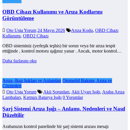
Çözümleri
OBD Cihazı Kullanımı ve Arıza Kodlarını
Görüntüleme
Oto Usta Yorum
24 Mayıs 2026
Arıza Kodu
,
OBD Cihazı
Kullanımı
,
OBD2 Cihazı
OBD sisteminiz (yerleşik teşhis) bir sorun veya bir arıza tespit
ettiğinde , kontrol motoru ışığınız yanar . Ancak, motor kontrol…
Daha fazlasını oku
Arıza -İkaz Işıkları ve Anlamları
Otomobil Bakımı, Arıza ve
Çözümleri
Oto Usta Yorum
Akü Sorunları
,
Akü Uyarı Işığı
,
Araba Arıza
Lambaları
,
Kırmızı Batarya Işığı
0 Yorumlar
Şarj Sistemi Arıza Işığı – Anlamı, Nedenleri ve Nasıl
Düzeltilir
Arabanızın kontrol panelinde bir şarj sistemi arızası mesajı