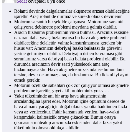
Sedat
cevapladı 6 yıl önce
Rölanti devrinde dalgalanmalar akışmetre arızası olabileceğine
işarettir. Araç rölantide durmaz ve sürekli olarak devirlenir.
Motorun sarsıntılı bir şekilde çalışması. Motorunuz sarsıntılı
çalışıyorsa debimetre problemi meydana gelmiş olabilir.
Aracın hızlanma probleminin vuku bulması. Aracınız eskisine
nazaran daha yavaş hızlanıyorsa bu hava akışmetre problemi
olabileceğine delalettir, yalnız karıştırılmaması gereken bir
husus var: Aracınızın
debriyaj baskı balatas
ı
da görevini
yerine getirmiyor olabilir. Debriyajın üstten kavraması gibi
sorunlarınız varsa debriyaj baskı balata problemi olabilir. Bu
durumda aracınızın devir saati yükselecek ama araç
hızlanmayacaktır. Hava akışmetre arızasında ise bunun tam
tersine, devir de artmaz; araç da hızlanmaz. Bu ikisini iyi ayırt
etmek gerekir.
Motorun özellikle sabahları çok zor çalışıyor olması akışmetre
problemine işarettir, şayet akü probleminiz yoksa…
Yakıt tüketiminde ani bir artış hava akışmetresinin
arızalandığına işaret eder. Motorun içine optimum derece de
hava alınamayacağı için doğal olarak yakıtta haddinden fazla
veya az verilecektir. Fakir karışım adı verilen, hava-yakıt
karışımdaki kalitesizlik ortaya çıkacaktır. Bunun ortaya
çıkmasına müteakip aracınızda eskisinden daha fazla yakıt
tüketiminin olması oldukça tabiidir.