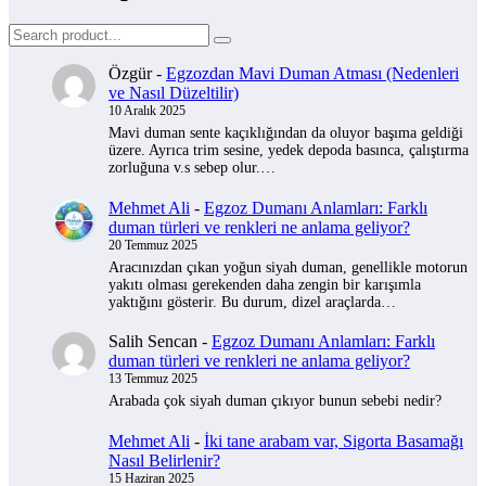
Özgür
-
Egzozdan Mavi Duman Atması (Nedenleri
ve Nasıl Düzeltilir)
10 Aralık 2025
Mavi duman sente kaçıklığından da oluyor başıma geldiği
üzere. Ayrıca trim sesine, yedek depoda basınca, çalıştırma
zorluğuna v.s sebep olur.…
Mehmet Ali
-
Egzoz Dumanı Anlamları: Farklı
duman türleri ve renkleri ne anlama geliyor?
20 Temmuz 2025
Aracınızdan çıkan yoğun siyah duman, genellikle motorun
yakıtı olması gerekenden daha zengin bir karışımla
yaktığını gösterir. Bu durum, dizel araçlarda…
Salih Sencan
-
Egzoz Dumanı Anlamları: Farklı
duman türleri ve renkleri ne anlama geliyor?
13 Temmuz 2025
Arabada çok siyah duman çıkıyor bunun sebebi nedir?
Mehmet Ali
-
İki tane arabam var, Sigorta Basamağı
Nasıl Belirlenir?
15 Haziran 2025