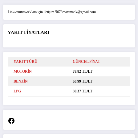
Link-tanıtım-reklam için İletişim 5678matematik@gmail.com
YAKIT FİYATLARI
YAKIT TÜRÜ
GÜNCEL FİYAT
MOTORİN
78,82 TL/LT
BENZİN
63,99 TL/LT
LPG
30,37 TL/LT
Facebook