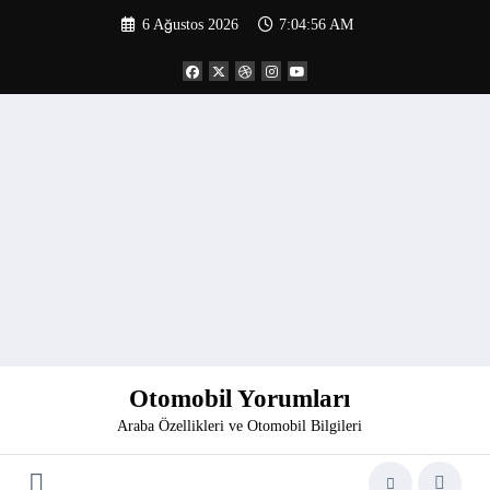
İçeriğe
6 Ağustos 2026
7:04:57 AM
atla
Otomobil Yorumları
Araba Özellikleri ve Otomobil Bilgileri