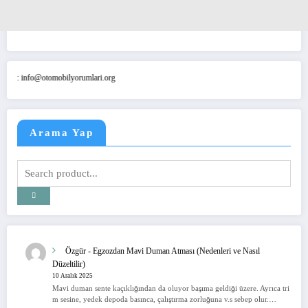
@otomobilyorumlari.org
Arama Yap
Özgür
-
Egzozdan Mavi Duman Atması (Nedenleri ve Nasıl
Düzeltilir)
10 Aralık 2025
Mavi duman sente kaçıklığından da oluyor başıma geldiği üzere. Ayrıca tri
m sesine, yedek depoda basınca, çalıştırma zorluğuna v.s sebep olur.…