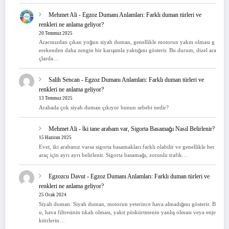
Mehmet Ali
-
Egzoz Dumanı Anlamları: Farklı duman türleri ve
renkleri ne anlama geliyor?
20 Temmuz 2025
Aracınızdan çıkan yoğun siyah duman, genellikle motorun yakıtı olması g
erekenden daha zengin bir karışımla yaktığını gösterir. Bu durum, dizel ara
çlarda…
Salih Sencan
-
Egzoz Dumanı Anlamları: Farklı duman türleri ve
renkleri ne anlama geliyor?
13 Temmuz 2025
Arabada çok siyah duman çıkıyor bunun sebebi nedir?
Mehmet Ali
-
İki tane arabam var, Sigorta Basamağı Nasıl Belirlenir?
15 Haziran 2025
Evet, iki arabanız varsa sigorta basamakları farklı olabilir ve genellikle her
araç için ayrı ayrı belirlenir. Sigorta basamağı, zorunlu trafik…
Egzozcu Davut
-
Egzoz Dumanı Anlamları: Farklı duman türleri ve
renkleri ne anlama geliyor?
25 Ocak 2024
Siyah duman: Siyah duman, motorun yeterince hava almadığını gösterir. B
u, hava filtresinin tıkalı olması, yakıt püskürtmenin yanlış olması veya enje
ktörlerin…