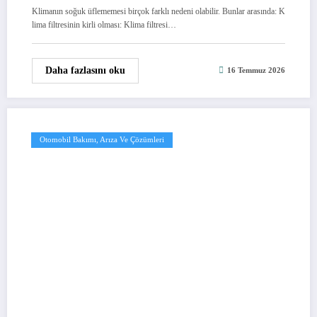
Klimanın soğuk üflememesi birçok farklı nedeni olabilir. Bunlar arasında: K
lima filtresinin kirli olması: Klima filtresi…
Daha fazlasını oku
16 Temmuz 2026
Otomobil Bakımı, Arıza Ve Çözümleri