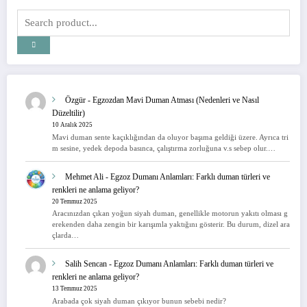
Özgür
-
Egzozdan Mavi Duman Atması (Nedenleri ve Nasıl
Düzeltilir)
10 Aralık 2025
Mavi duman sente kaçıklığından da oluyor başıma geldiği üzere. Ayrıca tri
m sesine, yedek depoda basınca, çalıştırma zorluğuna v.s sebep olur.…
Mehmet Ali
-
Egzoz Dumanı Anlamları: Farklı duman türleri ve
renkleri ne anlama geliyor?
20 Temmuz 2025
Aracınızdan çıkan yoğun siyah duman, genellikle motorun yakıtı olması g
erekenden daha zengin bir karışımla yaktığını gösterir. Bu durum, dizel ara
çlarda…
Salih Sencan
-
Egzoz Dumanı Anlamları: Farklı duman türleri ve
renkleri ne anlama geliyor?
13 Temmuz 2025
Arabada çok siyah duman çıkıyor bunun sebebi nedir?