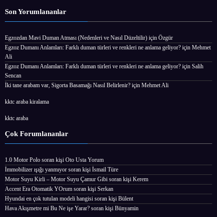
Son Yorumlananlar
Egzozdan Mavi Duman Atması (Nedenleri ve Nasıl Düzeltilir)
için
Özgür
Egzoz Dumanı Anlamları: Farklı duman türleri ve renkleri ne anlama geliyor?
için
Mehmet
Ali
Egzoz Dumanı Anlamları: Farklı duman türleri ve renkleri ne anlama geliyor?
için
Salih
Sencan
İki tane arabam var, Sigorta Basamağı Nasıl Belirlenir?
için
Mehmet Ali
kktc araba kiralama
kktc araba
Çok Forumlananlar
1.0 Motor Polo
soran kişi
Oto Usta Yorum
İmmobilizer ışığı yanmıyor
soran kişi İsmail Türe
Motor Suyu Kirli – Motor Suyu Çamur Gibi
soran kişi Kerem
Accent Era Otomatik YOrum
soran kişi Serkan
Hyundai en çok tutulan modeli hangisi
soran kişi Bülent
Hava Akışmetre mi Bu Ne işe Yarar?
soran kişi Bünyamin