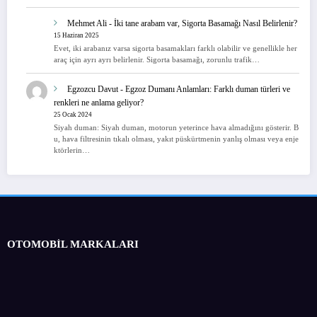
Mehmet Ali
-
İki tane arabam var, Sigorta Basamağı Nasıl Belirlenir?
15 Haziran 2025
Evet, iki arabanız varsa sigorta basamakları farklı olabilir ve genellikle her
araç için ayrı ayrı belirlenir. Sigorta basamağı, zorunlu trafik…
Egzozcu Davut
-
Egzoz Dumanı Anlamları: Farklı duman türleri ve
renkleri ne anlama geliyor?
25 Ocak 2024
Siyah duman: Siyah duman, motorun yeterince hava almadığını gösterir. B
u, hava filtresinin tıkalı olması, yakıt püskürtmenin yanlış olması veya enje
ktörlerin…
OTOMOBİL MARKALARI