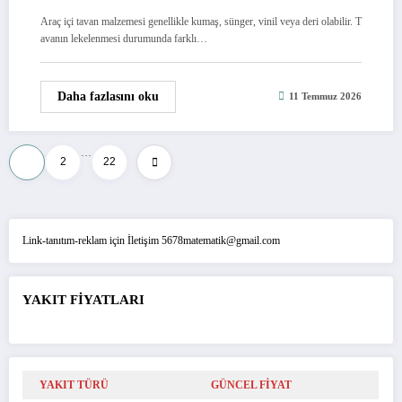
Araç içi tavan malzemesi genellikle kumaş, sünger, vinil veya deri olabilir. T
avanın lekelenmesi durumunda farklı…
Daha fazlasını oku
11 Temmuz 2026
…
Yazı
1
2
22
sayfalaması
Link-tanıtım-reklam için İletişim 5678matematik@gmail.com
YAKIT FİYATLARI
YAKIT TÜRÜ
GÜNCEL FİYAT