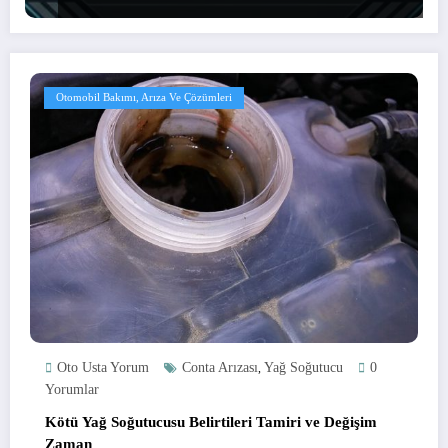
Otomobil Bakımı, Arıza Ve Çözümleri
Oto Usta Yorum
Conta Arızası
Yağ Soğutucu
0
,
Yorumlar
Kötü Yağ Soğutucusu Belirtileri Tamiri ve Değişim
Zaman