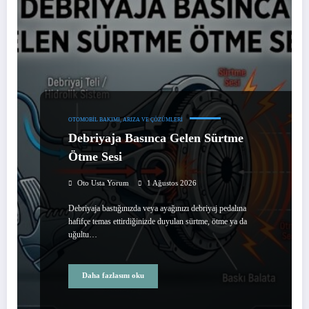
OTOMOBIL BAKIMI, ARIZA VE ÇÖZÜMLERI
Debriyaja Basınca Gelen Sürtme
Ötme Sesi
Oto Usta Yorum
1 Ağustos 2026
Debriyaja bastığınızda veya ayağınızı debriyaj pedalına
hafifçe temas ettirdiğinizde duyulan sürtme, ötme ya da
uğultu…
Daha fazlasını oku