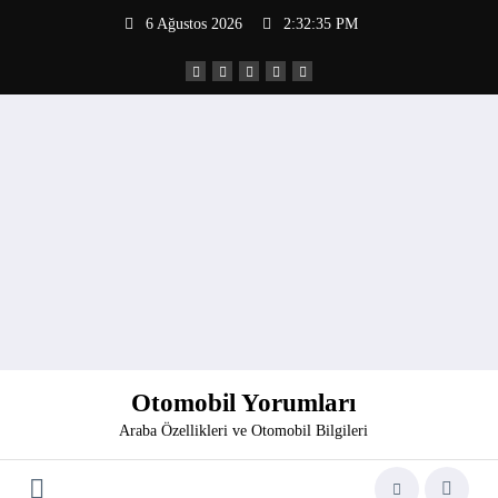
İçeriğe
6 Ağustos 2026
2:32:36 PM
atla
Otomobil Yorumları
Araba Özellikleri ve Otomobil Bilgileri