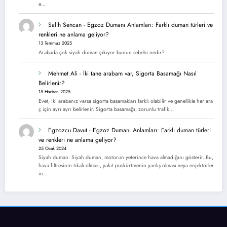
a…
Salih Sencan
-
Egzoz Dumanı Anlamları: Farklı duman türleri ve
renkleri ne anlama geliyor?
13 Temmuz 2025
Arabada çok siyah duman çıkıyor bunun sebebi nedir?
Mehmet Ali
-
İki tane arabam var, Sigorta Basamağı Nasıl
Belirlenir?
15 Haziran 2025
Evet, iki arabanız varsa sigorta basamakları farklı olabilir ve genellikle her ara
ç için ayrı ayrı belirlenir. Sigorta basamağı, zorunlu trafik…
Egzozcu Davut
-
Egzoz Dumanı Anlamları: Farklı duman türleri
ve renkleri ne anlama geliyor?
25 Ocak 2024
Siyah duman: Siyah duman, motorun yeterince hava almadığını gösterir. Bu,
hava filtresinin tıkalı olması, yakıt püskürtmenin yanlış olması veya enjektörler
in…