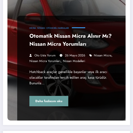
MICRA
NISSAN
OTOMOBIL MARKALARI
Otomatik Nissan Micra Alınır Mı?
Nissan Micra Yorumları
,
Oto Usta Yorum
26 Mayıs 2026
Nissan Micra
,
Nissan Micra Yorumları
Nissan Modelleri
Hatchback araçlar genellikle bayanlar veya ilk aracı
olacaklar tarafından tercih edilen araç kasa türüdür.
Bununla…
Daha fazlasını oku