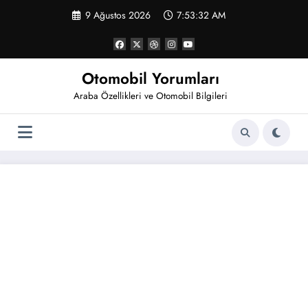
İçeriğe
9 Ağustos 2026
7:53:33 AM
atla
Otomobil Yorumları
Araba Özellikleri ve Otomobil Bilgileri