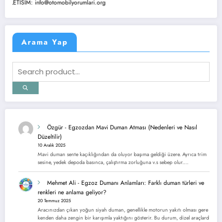
ISIM: info@otomobilyorumlari.org
Arama Yap
Özgür
-
Egzozdan Mavi Duman Atması (Nedenleri ve Nasıl
Düzeltilir)
10 Aralık 2025
Mavi duman sente kaçıklığından da oluyor başıma geldiği üzere. Ayrıca trim
sesine, yedek depoda basınca, çalıştırma zorluğuna v.s sebep olur.…
Mehmet Ali
-
Egzoz Dumanı Anlamları: Farklı duman türleri ve
renkleri ne anlama geliyor?
20 Temmuz 2025
Aracınızdan çıkan yoğun siyah duman, genellikle motorun yakıtı olması gere
kenden daha zengin bir karışımla yaktığını gösterir. Bu durum, dizel araçlard