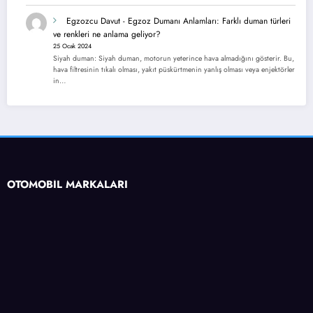
Egzozcu Davut
-
Egzoz Dumanı Anlamları: Farklı duman türleri
ve renkleri ne anlama geliyor?
25 Ocak 2024
Siyah duman: Siyah duman, motorun yeterince hava almadığını gösterir. Bu,
hava filtresinin tıkalı olması, yakıt püskürtmenin yanlış olması veya enjektörler
in…
OTOMOBİL MARKALARI