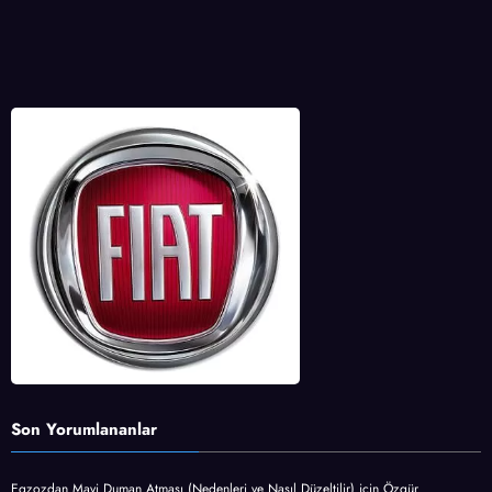
Son Yorumlananlar
Egzozdan Mavi Duman Atması (Nedenleri ve Nasıl Düzeltilir)
için
Özgür