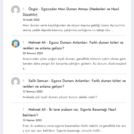
Özgür
-
Egzozdan Mavi Duman Atması (Nedenleri ve Nasıl
Düzeltilir)
10 Aralık 2025
Mavi duman sente kaçıklığından da oluyor başıma geldiği üzere. Ayrıca trim
sesine, yedek depoda basınca, çalıştırma zorluğuna v.s sebep olur.…
Mehmet Ali
-
Egzoz Dumanı Anlamları: Farklı duman türleri ve
renkleri ne anlama geliyor?
20 Temmuz 2025
Aracınızdan çıkan yoğun siyah duman, genellikle motorun yakıtı olması gere
kenden daha zengin bir karışımla yaktığını gösterir. Bu durum, dizel araçlard
a…
Salih Sencan
-
Egzoz Dumanı Anlamları: Farklı duman türleri ve
renkleri ne anlama geliyor?
13 Temmuz 2025
Arabada çok siyah duman çıkıyor bunun sebebi nedir?
Mehmet Ali
-
İki tane arabam var, Sigorta Basamağı Nasıl
Belirlenir?
15 Haziran 2025
Evet, iki arabanız varsa sigorta basamakları farklı olabilir ve genellikle her ara
ç için ayrı ayrı belirlenir. Sigorta basamağı, zorunlu trafik…