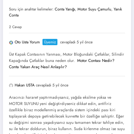
Soru için anahtar kelimeler:
Conta Yanığı
,
Motor Suyu Çamurlu
,
Yanık
Conta
2 Cevap
Oto Usta Yorum
Üyemiz
cevapladı 5 yıl önce
Üst Kapak Contasının Yanması, Motor Bloğundaki Çatlaklar, Silindir
Kapağında Çatlaklar buna neden olur.
Motor Contası Nedir?
Conta Yakan Araç Nasıl Anlaşılır?
Hakan USTA
cevapladı 5 yıl önce
Aracınızı hararet yaptırmadıysanız, yağda eksilme yoksa ve
MOTOR SUYUNU yeni değiştirdiyseniz dikkat edin, antifiriz
özellikle biraz modellenmiş araçlarda sistem içindeki pası kiri
toplayarak depoya getirebilecek kuvvette bir özelliğe sahiptir. Eğer
su değişimi sonrası yaşadıysanız suyu tamamen tekrar tahliye edin,
su ile tekrar doldurun, biraz kullanın. Suda kirlenme olmaz ise suyu