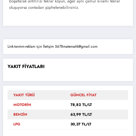
boşaltarak antifirizi tekrar koyun, eğer aynı çamur kıvamı tekrar
oluşuyorsa contadan şüphelenebilirsiniz.
Link-tanıtım-reklam için İletişim 5678matematik@gmail.com
YAKIT FİYATLARI
YAKIT TÜRÜ
GÜNCEL FİYAT
MOTORİN
78,82 TL/LT
BENZİN
63,99 TL/LT
LPG
30,37 TL/LT