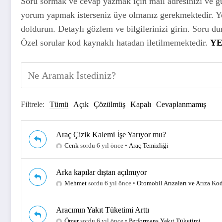
Soru sormak ve cevap yazmak için mail adresinizi ve g
yorum yapmak isterseniz üye olmanız gerekmektedir. Yeni
doldurun. Detaylı gözlem ve bilgilerinizi girin. Soru d
Özel sorular kod kaynaklı hatadan iletilmemektedir.
YE
Filtrele:
Tümü
Açık
Çözülmüş
Kapalı
Cevaplanmamış
Araç Çizik Kalemi İşe Yarıyor mu?
Cenk
sordu 6 yıl önce
•
Araç Temizliği
Arka kapılar dıştan açılmıyor
Mehmet
sordu 6 yıl önce
•
Otomobil Arızaları ve Arıza Kod
Aracımın Yakıt Tüketimi Arttı
Ömer
sordu 6 yıl önce
•
Performans Yakıt Tüketimi