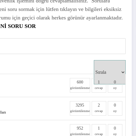
üvenlik işlemini doğru cevaplamalısınız. Sorulara
 soru sormak için lütfen tıklayın ve bilgileri eksiksiz
urumu için geçici olarak herkes görünür ayarlanmaktadır.
Nİ SORU SOR
600
1
0
görüntülenme
cevap
oy
3295
2
0
görüntülenme
cevap
oy
ları
952
1
0
görüntülenme
cevap
oy