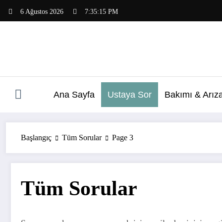
İçeriğe
6 Ağustos 2026
7:35:16 PM
atla
Ana Sayfa
Ustaya Sor
Bakımı & Arız
Başlangıç
Tüm Sorular
Page 3
Tüm Sorular