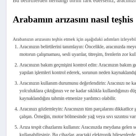
Bu belirtilerden herhangi birini fark ederseniz, aracını
Arabamın arızasını nasıl teşhis
Arabanızın arızasını teşhis etmek için aşağıdaki adımları izleyebil
Aracınızın belirtilerini tanımlayın: Öncelikle, aracınızda mey
motorun çalışmaması, sesli uyarılar, titreşim, frenlerin zor kul
Aracınızın bakım geçmişini kontrol edin: Aracınızın bakım ge
yapılan işlemleri kontrol ederek, sorunun neden kaynaklandığı
Aracınızın kullanım durumunu değerlendirin: Aracınızı ne kada
yolculuklara çıktığınızı ve ne kadar sıklıkla kullandığınızı
kaynaklandığını tahmin etmenize yardımcı olabilir.
Aracınızı gözlemleyin: Aracınızın tüm parçalarını dikkatlic
çalışın. Örneğin, motor bölmesinde yağ veya sıvı sızıntısı var
Arıza tespit cihazlarını kullanın: Aracınızda meydana gelen so
kullanabilirsiniz. Bu cihazlar, araçtaki elektronik bileşenlerd