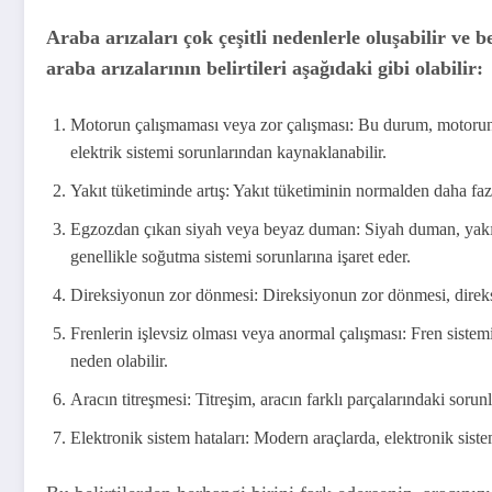
Araba arızaları çok çeşitli nedenlerle oluşabilir ve be
araba arızalarının belirtileri aşağıdaki gibi olabilir:
Motorun çalışmaması veya zor çalışması: Bu durum, motorun
elektrik sistemi sorunlarından kaynaklanabilir.
Yakıt tüketiminde artış: Yakıt tüketiminin normalden daha fazla
Egzozdan çıkan siyah veya beyaz duman: Siyah duman, yakıt
genellikle soğutma sistemi sorunlarına işaret eder.
Direksiyonun zor dönmesi: Direksiyonun zor dönmesi, direksi
Frenlerin işlevsiz olması veya anormal çalışması: Fren sistem
neden olabilir.
Aracın titreşmesi: Titreşim, aracın farklı parçalarındaki sorun
Elektronik sistem hataları: Modern araçlarda, elektronik siste