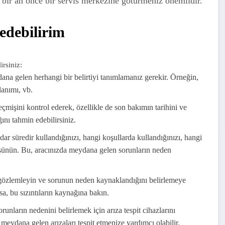
zı bir an önce bir servis merkezine götürmeniz önemlidir.
 edebilirim
irsiniz:
dana gelen herhangi bir belirtiyi tanımlamanız gerekir. Örneğin,
lanımı, vb.
çmişini kontrol ederek, özellikle de son bakımın tarihini ve
nı tahmin edebilirsiniz.
r süredir kullandığınızı, hangi koşullarda kullandığınızı, hangi
 düşünün. Bu, aracınızda meydana gelen sorunların neden
e gözlemleyin ve sorunun neden kaynaklandığını belirlemeye
sa, bu sızıntıların kaynağına bakın.
runların nedenini belirlemek için arıza tespit cihazlarını
e meydana gelen arızaları tespit etmenize yardımcı olabilir.