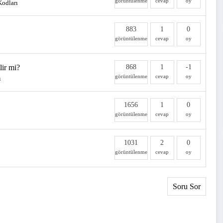
görüntülenme
cevap
oy
I
Kodları
883
1
0
görüntülenme
cevap
oy
lir mi?
868
1
-1
görüntülenme
cevap
oy
ı
1656
1
0
görüntülenme
cevap
oy
1031
2
0
görüntülenme
cevap
oy
Soru Sor