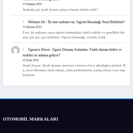
13 Temmuz 2025
Arabada çok siyah duman çıkıyor bunun sebebi nedir?
Mehmet Ali
-
İki tane arabam var, Sigorta Basamağı Nasıl Belirlenir?
15 Haziran 2025
Evet, iki arabanız varsa sigorta basamakları farklı olabilir ve genellikle her
araç için ayrı ayrı belirlenir. Sigorta basamağı, zorunlu trafik…
Egzozcu Davut
-
Egzoz Dumanı Anlamları: Farklı duman türleri ve
renkleri ne anlama geliyor?
25 Ocak 2024
Siyah duman: Siyah duman, motorun yeterince hava almadığını gösterir. B
u, hava filtresinin tıkalı olması, yakıt püskürtmenin yanlış olması veya enje
ktörlerin…
OTOMOBİL MARKALARI