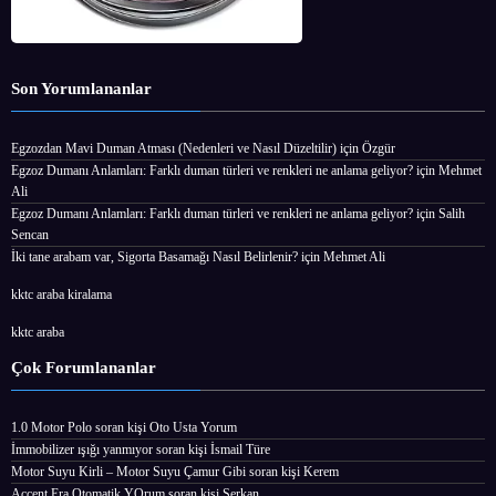
Son Yorumlananlar
Egzozdan Mavi Duman Atması (Nedenleri ve Nasıl Düzeltilir)
için
Özgür
Egzoz Dumanı Anlamları: Farklı duman türleri ve renkleri ne anlama geliyor?
için
Mehmet
Ali
Egzoz Dumanı Anlamları: Farklı duman türleri ve renkleri ne anlama geliyor?
için
Salih
Sencan
İki tane arabam var, Sigorta Basamağı Nasıl Belirlenir?
için
Mehmet Ali
kktc araba kiralama
kktc araba
Çok Forumlananlar
1.0 Motor Polo
soran kişi
Oto Usta Yorum
İmmobilizer ışığı yanmıyor
soran kişi İsmail Türe
Motor Suyu Kirli – Motor Suyu Çamur Gibi
soran kişi Kerem
Accent Era Otomatik YOrum
soran kişi Serkan