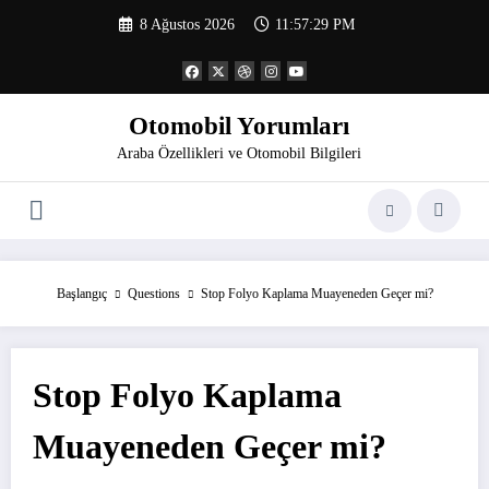
İçeriğe
8 Ağustos 2026
11:57:29 PM
atla
Otomobil Yorumları
Araba Özellikleri ve Otomobil Bilgileri
Başlangıç
Questions
Stop Folyo Kaplama Muayeneden Geçer mi?
Stop Folyo Kaplama
Muayeneden Geçer mi?