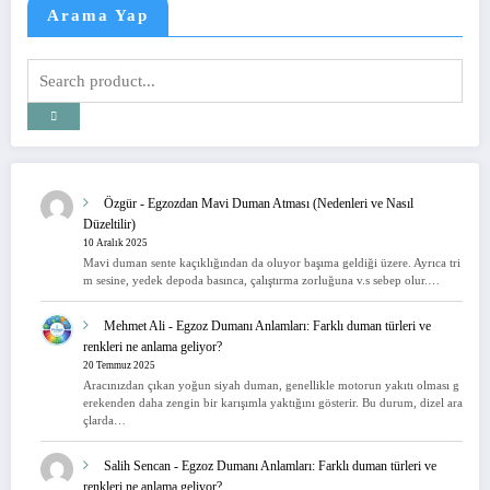
Arama Yap
Özgür
-
Egzozdan Mavi Duman Atması (Nedenleri ve Nasıl
Düzeltilir)
10 Aralık 2025
Mavi duman sente kaçıklığından da oluyor başıma geldiği üzere. Ayrıca tri
m sesine, yedek depoda basınca, çalıştırma zorluğuna v.s sebep olur.…
Mehmet Ali
-
Egzoz Dumanı Anlamları: Farklı duman türleri ve
renkleri ne anlama geliyor?
20 Temmuz 2025
Aracınızdan çıkan yoğun siyah duman, genellikle motorun yakıtı olması g
erekenden daha zengin bir karışımla yaktığını gösterir. Bu durum, dizel ara
çlarda…
Salih Sencan
-
Egzoz Dumanı Anlamları: Farklı duman türleri ve
renkleri ne anlama geliyor?