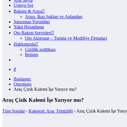
Ana Sayfa
Ustaya Sor
Bakımı & Arıza
Arıza -İkaz Işıkları ve Anlamları
Şanzıman Yorumları
Yakıt Hesaplama
Oto Bakım Servisleri
Oto Aksesuar – Tuning ve Modifiye Firmaları
Hakkımızda
Gizlilik politikası
İletişim
Başlangıç
Questions
Araç Çizik Kalemi İşe Yarıyor mu?
Araç Çizik Kalemi İşe Yarıyor mu?
Tüm Sorular
›
Kategori: Araç Temizliği
›
Araç Çizik Kalemi İşe Yarı