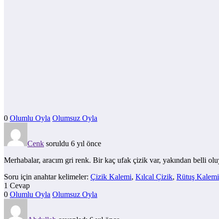
0
Olumlu Oyla
Olumsuz Oyla
Cenk
soruldu 6 yıl önce
Merhabalar, aracım gri renk. Bir kaç ufak çizik var, yakından belli olu
Soru için anahtar kelimeler:
Çizik Kalemi
,
Kılcal Çizik
,
Rütuş Kalemi
1 Cevap
0
Olumlu Oyla
Olumsuz Oyla