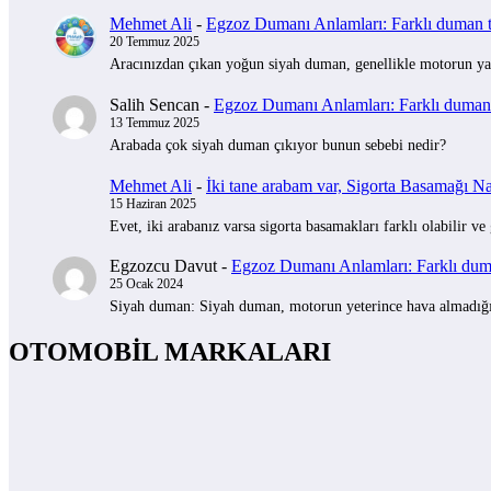
Mehmet Ali
-
Egzoz Dumanı Anlamları: Farklı duman tü
20 Temmuz 2025
Aracınızdan çıkan yoğun siyah duman, genellikle motorun yak
Salih Sencan
-
Egzoz Dumanı Anlamları: Farklı duman t
13 Temmuz 2025
Arabada çok siyah duman çıkıyor bunun sebebi nedir?
Mehmet Ali
-
İki tane arabam var, Sigorta Basamağı Nas
15 Haziran 2025
Evet, iki arabanız varsa sigorta basamakları farklı olabilir ve
Egzozcu Davut
-
Egzoz Dumanı Anlamları: Farklı duman
25 Ocak 2024
Siyah duman: Siyah duman, motorun yeterince hava almadığını 
OTOMOBİL MARKALARI