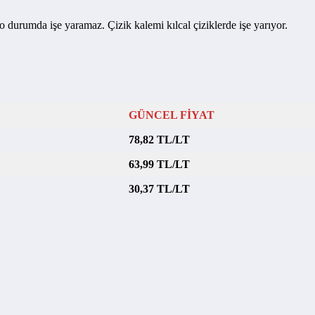
 o durumda işe yaramaz. Çizik kalemi kılcal çiziklerde işe yarıyor.
GÜNCEL FİYAT
78,82 TL/LT
63,99 TL/LT
30,37 TL/LT