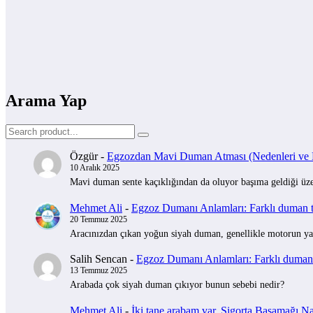
Arama Yap
Özgür
-
Egzozdan Mavi Duman Atması (Nedenleri ve Na
10 Aralık 2025
Mavi duman sente kaçıklığından da oluyor başıma geldiği üzer
Mehmet Ali
-
Egzoz Dumanı Anlamları: Farklı duman tü
20 Temmuz 2025
Aracınızdan çıkan yoğun siyah duman, genellikle motorun yak
Salih Sencan
-
Egzoz Dumanı Anlamları: Farklı duman t
13 Temmuz 2025
Arabada çok siyah duman çıkıyor bunun sebebi nedir?
Mehmet Ali
-
İki tane arabam var, Sigorta Basamağı Nas