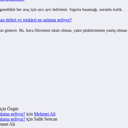
 genellikle her araç için ayrı ayrı belirlenir. Sigorta basamağı, zorunlu trafik…
 türleri ve renkleri ne anlama geliyor?
gösterir. Bu, hava filtresinin tıkalı olması, yakıt püskürtmenin yanlış olmas
için
Özgür
nlama geliyor?
için
Mehmet Ali
nlama geliyor?
için
Salih Sencan
met Ali