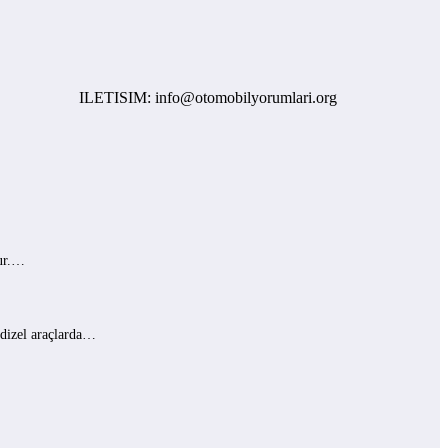
ILETISIM: info@otomobilyorumlari.org
lur.…
 dizel araçlarda…