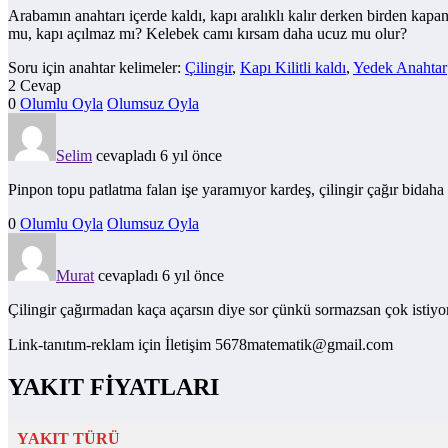
Arabamın anahtarı içerde kaldı, kapı aralıklı kalır derken birden ka
mu, kapı açılmaz mı? Kelebek camı kırsam daha ucuz mu olur?
Soru için anahtar kelimeler:
Çilingir
,
Kapı Kilitli kaldı
,
Yedek Anahtar
2 Cevap
0
Olumlu Oyla
Olumsuz Oyla
Selim
cevapladı 6 yıl önce
Pinpon topu patlatma falan işe yaramıyor kardeş, çilingir çağır bidah
0
Olumlu Oyla
Olumsuz Oyla
Murat
cevapladı 6 yıl önce
Çilingir çağırmadan kaça açarsın diye sor çünkü sormazsan çok istiyor
Link-tanıtım-reklam için İletişim 5678matematik@gmail.com
YAKIT FİYATLARI
YAKIT TÜRÜ