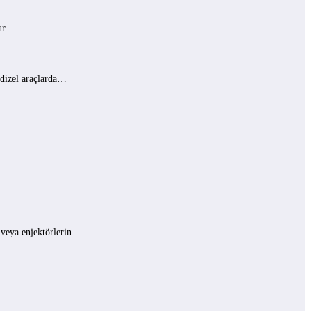
lur.…
 dizel araçlarda…
ı veya enjektörlerin…