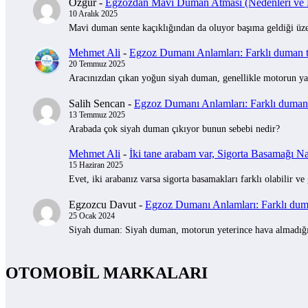
Özgür
-
Egzozdan Mavi Duman Atması (Nedenleri ve Na
10 Aralık 2025
Mavi duman sente kaçıklığından da oluyor başıma geldiği üzer
Mehmet Ali
-
Egzoz Dumanı Anlamları: Farklı duman tü
20 Temmuz 2025
Aracınızdan çıkan yoğun siyah duman, genellikle motorun yak
Salih Sencan
-
Egzoz Dumanı Anlamları: Farklı duman t
13 Temmuz 2025
Arabada çok siyah duman çıkıyor bunun sebebi nedir?
Mehmet Ali
-
İki tane arabam var, Sigorta Basamağı Nas
15 Haziran 2025
Evet, iki arabanız varsa sigorta basamakları farklı olabilir ve
Egzozcu Davut
-
Egzoz Dumanı Anlamları: Farklı duman
25 Ocak 2024
Siyah duman: Siyah duman, motorun yeterince hava almadığını 
OTOMOBİL MARKALARI