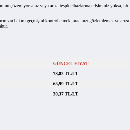
runu çözemiyorsanız veya arıza tespit cihazlarına erişiminiz yoksa, bi
aracınızın bakım geçmişini kontrol etmek, aracınızı gözlemlemek ve arıza 
ktır.
GÜNCEL FİYAT
78,82 TL/LT
63,99 TL/LT
30,37 TL/LT