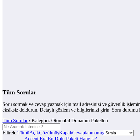
Tüm Sorular
Soru sormak ve cevap yazmak için mail adresinizi ve güvenlik işlemin
eksiksiz doldurun. Detaylı gözlem ve bilgilerinizi girin. Soru durumu
Tüm Sorular
›
Kategori: Otomobil Donanım Paketleri
Filtrele:
Tümü
Açık
Çözülmüş
Kapalı
Cevaplanmamış
Accent Era En Dolu Paketi Hangisi?