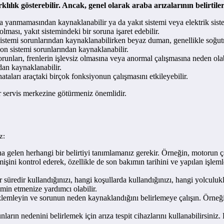
rklılık gösterebilir. Ancak, genel olarak araba arızalarının belirtiler
yanmamasından kaynaklanabilir ya da yakıt sistemi veya elektrik siste
lması, yakıt sistemindeki bir soruna işaret edebilir.
temi sorunlarından kaynaklanabilirken beyaz duman, genellikle soğutma
n sistemi sorunlarından kaynaklanabilir.
orunları, frenlerin işlevsiz olmasına veya anormal çalışmasına neden olab
rdan kaynaklanabilir.
ataları araçtaki birçok fonksiyonun çalışmasını etkileyebilir.
bir servis merkezine götürmeniz önemlidir.
z:
a gelen herhangi bir belirtiyi tanımlamanız gerekir. Örneğin, motorun çalı
şini kontrol ederek, özellikle de son bakımın tarihini ve yapılan işle
üredir kullandığınızı, hangi koşullarda kullandığınızı, hangi yolculukla
min etmenize yardımcı olabilir.
zlemleyin ve sorunun neden kaynaklandığını belirlemeye çalışın. Örneğin,
ların nedenini belirlemek için arıza tespit cihazlarını kullanabilirsiniz.