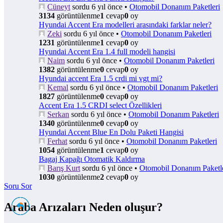
Cüneyt
sordu 6 yıl önce
•
Otomobil Donanım Paketleri
3134
görüntülenme
1
cevap
0
oy
Hyundai Accent Era modelleri arasındaki farklar neler?
Zeki
sordu 6 yıl önce
•
Otomobil Donanım Paketleri
1231
görüntülenme
1
cevap
0
oy
Hyundai Accent Era 1.4 full modeli hangisi
Naim
sordu 6 yıl önce
•
Otomobil Donanım Paketleri
1382
görüntülenme
0
cevap
0
oy
Hyundai accent Era 1.5 crdi mi vgt mi?
Kemal
sordu 6 yıl önce
•
Otomobil Donanım Paketleri
1827
görüntülenme
0
cevap
0
oy
Accent Era 1.5 CRDI select Özellikleri
Serkan
sordu 6 yıl önce
•
Otomobil Donanım Paketleri
1340
görüntülenme
0
cevap
0
oy
Hyundai Accent Blue En Dolu Paketi Hangisi
Ferhat
sordu 6 yıl önce
•
Otomobil Donanım Paketleri
1054
görüntülenme
1
cevap
0
oy
Bagaj Kapağı Otomatik Kaldırma
Barış Kurt
sordu 6 yıl önce
•
Otomobil Donanım Paketle
1030
görüntülenme
2
cevap
0
oy
Soru Sor
Araba Arızaları Neden oluşur?