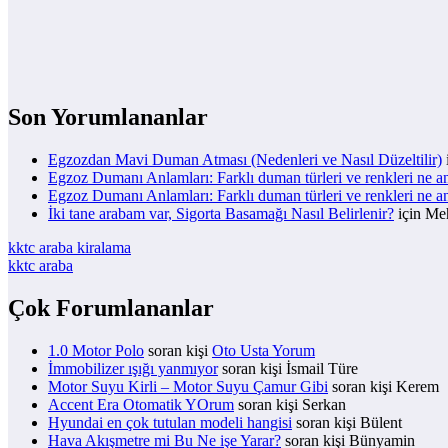
Son Yorumlananlar
Egzozdan Mavi Duman Atması (Nedenleri ve Nasıl Düzeltilir)
Egzoz Dumanı Anlamları: Farklı duman türleri ve renkleri ne a
Egzoz Dumanı Anlamları: Farklı duman türleri ve renkleri ne a
İki tane arabam var, Sigorta Basamağı Nasıl Belirlenir?
için
Meh
kktc araba kiralama
kktc araba
Çok Forumlananlar
1.0 Motor Polo
soran kişi
Oto Usta Yorum
İmmobilizer ışığı yanmıyor
soran kişi İsmail Türe
Motor Suyu Kirli – Motor Suyu Çamur Gibi
soran kişi Kerem
Accent Era Otomatik YOrum
soran kişi Serkan
Hyundai en çok tutulan modeli hangisi
soran kişi Bülent
Hava Akışmetre mi Bu Ne işe Yarar?
soran kişi Bünyamin