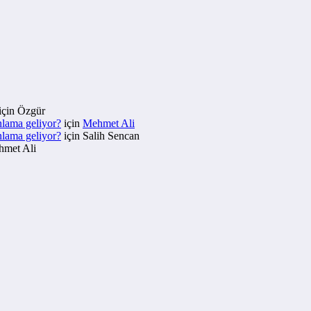
için
Özgür
nlama geliyor?
için
Mehmet Ali
nlama geliyor?
için
Salih Sencan
met Ali