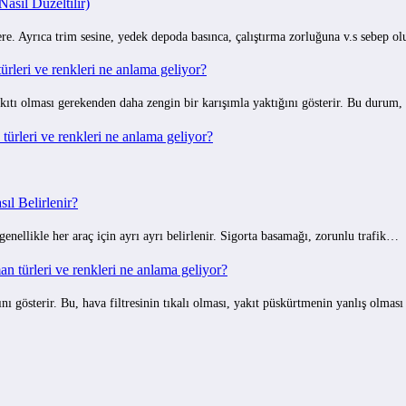
sıl Düzeltilir)
e. Ayrıca trim sesine, yedek depoda basınca, çalıştırma zorluğuna v.s sebep o
rleri ve renkleri ne anlama geliyor?
ıtı olması gerekenden daha zengin bir karışımla yaktığını gösterir. Bu durum,
ürleri ve renkleri ne anlama geliyor?
ıl Belirlenir?
 genellikle her araç için ayrı ayrı belirlenir. Sigorta basamağı, zorunlu trafik…
 türleri ve renkleri ne anlama geliyor?
gösterir. Bu, hava filtresinin tıkalı olması, yakıt püskürtmenin yanlış olmas