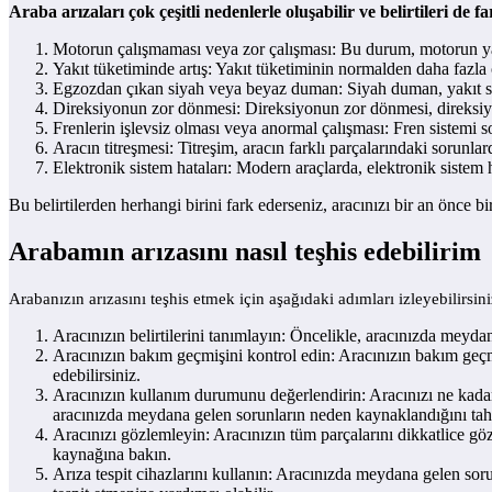
Araba arızaları çok çeşitli nedenlerle oluşabilir ve belirtileri de fa
Motorun çalışmaması veya zor çalışması: Bu durum, motorun ya 
Yakıt tüketiminde artış: Yakıt tüketiminin normalden daha fazla o
Egzozdan çıkan siyah veya beyaz duman: Siyah duman, yakıt sis
Direksiyonun zor dönmesi: Direksiyonun zor dönmesi, direksiyo
Frenlerin işlevsiz olması veya anormal çalışması: Fren sistemi s
Aracın titreşmesi: Titreşim, aracın farklı parçalarındaki sorunla
Elektronik sistem hataları: Modern araçlarda, elektronik sistem h
Bu belirtilerden herhangi birini fark ederseniz, aracınızı bir an önce 
Arabamın arızasını nasıl teşhis edebilirim
Arabanızın arızasını teşhis etmek için aşağıdaki adımları izleyebilirsini
Aracınızın belirtilerini tanımlayın: Öncelikle, aracınızda meydan
Aracınızın bakım geçmişini kontrol edin: Aracınızın bakım geçmi
edebilirsiniz.
Aracınızın kullanım durumunu değerlendirin: Aracınızı ne kadar s
aracınızda meydana gelen sorunların neden kaynaklandığını tah
Aracınızı gözlemleyin: Aracınızın tüm parçalarını dikkatlice gö
kaynağına bakın.
Arıza tespit cihazlarını kullanın: Aracınızda meydana gelen sorun