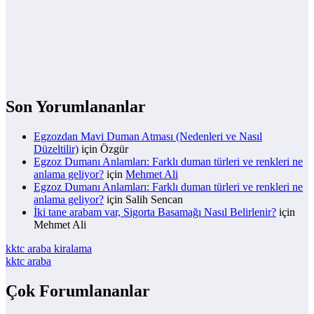
Son Yorumlananlar
Egzozdan Mavi Duman Atması (Nedenleri ve Nasıl
Düzeltilir)
için
Özgür
Egzoz Dumanı Anlamları: Farklı duman türleri ve renkleri ne
anlama geliyor?
için
Mehmet Ali
Egzoz Dumanı Anlamları: Farklı duman türleri ve renkleri ne
anlama geliyor?
için
Salih Sencan
İki tane arabam var, Sigorta Basamağı Nasıl Belirlenir?
için
Mehmet Ali
kktc araba kiralama
kktc araba
Çok Forumlananlar