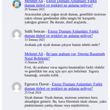
Mehmet Ali
-
Egzoz Dumanı Anlamları: Farklı
duman türleri ve renkleri ne anlama geliyor?
20 Temmuz 2025
Aracınızdan çıkan yoğun siyah duman, genellikle motorun
yakıtı olması gerekenden daha zengin bir karışımla
yaktığını gösterir. Bu durum, dizel araçlarda…
Salih Sencan
-
Egzoz Dumanı Anlamları: Farklı
duman türleri ve renkleri ne anlama geliyor?
13 Temmuz 2025
Arabada çok siyah duman çıkıyor bunun sebebi nedir?
Mehmet Ali
-
İki tane arabam var, Sigorta Basamağı
Nasıl Belirlenir?
15 Haziran 2025
Evet, iki arabanız varsa sigorta basamakları farklı olabilir
ve genellikle her araç için ayrı ayrı belirlenir. Sigorta
basamağı, zorunlu trafik…
Egzozcu Davut
-
Egzoz Dumanı Anlamları: Farklı
duman türleri ve renkleri ne anlama geliyor?
25 Ocak 2024
Siyah duman: Siyah duman, motorun yeterince hava
almadığını gösterir. Bu, hava filtresinin tıkalı olması, yakıt
püskürtmenin yanlış olması veya enjektörlerin…