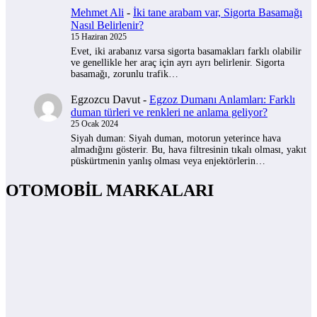
Mehmet Ali
-
İki tane arabam var, Sigorta Basamağı
Nasıl Belirlenir?
15 Haziran 2025
Evet, iki arabanız varsa sigorta basamakları farklı olabilir
ve genellikle her araç için ayrı ayrı belirlenir. Sigorta
basamağı, zorunlu trafik…
Egzozcu Davut
-
Egzoz Dumanı Anlamları: Farklı
duman türleri ve renkleri ne anlama geliyor?
25 Ocak 2024
Siyah duman: Siyah duman, motorun yeterince hava
almadığını gösterir. Bu, hava filtresinin tıkalı olması, yakıt
püskürtmenin yanlış olması veya enjektörlerin…
OTOMOBİL MARKALARI