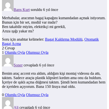
Barış Kurt
soruldu 6 yıl önce
Merhabalar, aracımın bagaj kapağını kumandadan açmak istiyorum.
Bunun için bir set, modül var mıdır?
Ben takabilir miyim, elektrikçi mi gerekli,
Arıza ışığı yakar mı?
Soru için anahtar kelimeler:
Bagaj Kaldırma Modülü
,
Otomatik
Bagaj Açma
2 Cevap
1
Olumlu Oyla
Olumsuz Oyla
Soner
cevapladı 6 yıl önce
Benim araç accent era aldım, aldığım kişi montaj videosu da attı,
taktım. Sadece araçta plastik klipsleri kırdım ama onu da buldum.
İçeriye de ışıklı açma düğmesi taktım. Şimdi hem kumandadan hem
de içeriden açıyorum. Bana 150 liraya mal oldu.
0
Olumlu Oyla
Olumsuz Oyla
Ali
cevapladı 6 yıl önce