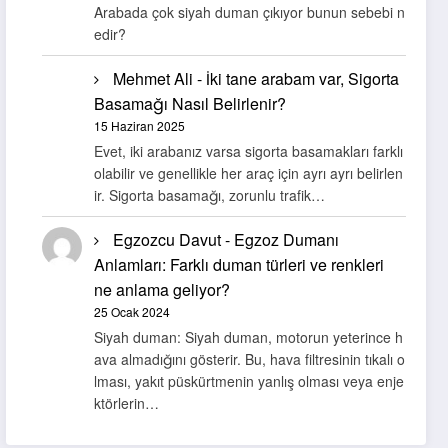
Arabada çok siyah duman çıkıyor bunun sebebi n
edir?
Mehmet Ali
-
İki tane arabam var, Sigorta
Basamağı Nasıl Belirlenir?
15 Haziran 2025
Evet, iki arabanız varsa sigorta basamakları farklı
olabilir ve genellikle her araç için ayrı ayrı belirlen
ir. Sigorta basamağı, zorunlu trafik…
Egzozcu Davut
-
Egzoz Dumanı
Anlamları: Farklı duman türleri ve renkleri
ne anlama geliyor?
25 Ocak 2024
Siyah duman: Siyah duman, motorun yeterince h
ava almadığını gösterir. Bu, hava filtresinin tıkalı o
lması, yakıt püskürtmenin yanlış olması veya enje
ktörlerin…