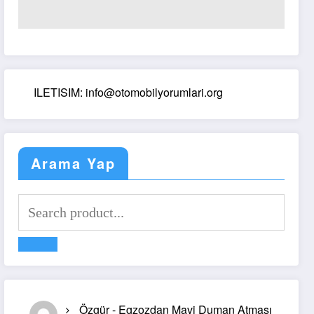
ILETISIM: info@otomobilyorumlari.org
Arama Yap
Özgür
-
Egzozdan Mavi Duman Atması