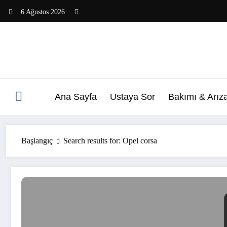
İçeriğe
6 Ağustos 2026
atla
Ana Sayfa
Ustaya Sor
Bakımı & Arız
Başlangıç
Search results for: Opel corsa