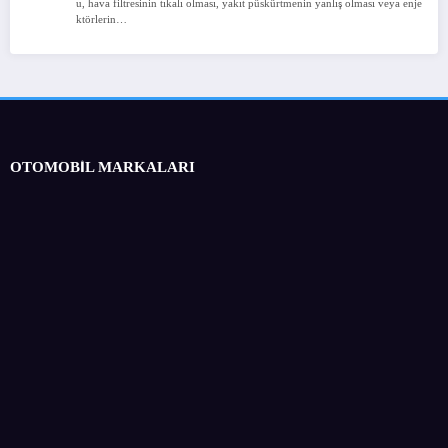
u, hava filtresinin tıkalı olması, yakıt püskürtmenin yanlış olması veya enje
ktörlerin…
OTOMOBİL MARKALARI