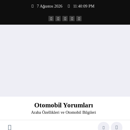
İçeriğe
7 Ağustos 2026
11:40:10 PM
atla
Otomobil Yorumları
Araba Özellikleri ve Otomobil Bilgileri