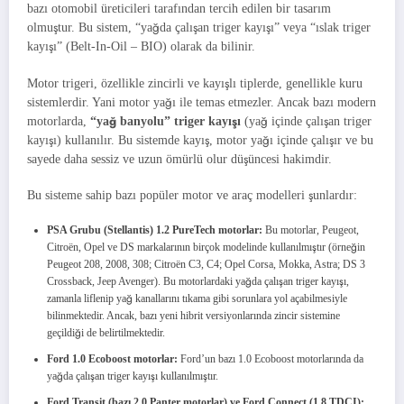
bazı otomobil üreticileri tarafından tercih edilen bir tasarım
olmuştur. Bu sistem, “yağda çalışan triger kayışı” veya “ıslak triger
kayışı” (Belt-In-Oil – BIO) olarak da bilinir.
Motor trigeri, özellikle zincirli ve kayışlı tiplerde, genellikle kuru
sistemlerdir. Yani motor yağı ile temas etmezler. Ancak bazı modern
motorlarda,
“yağ banyolu” triger kayışı
(yağ içinde çalışan triger
kayışı) kullanılır. Bu sistemde kayış, motor yağı içinde çalışır ve bu
sayede daha sessiz ve uzun ömürlü olur düşüncesi hakimdir.
Bu sisteme sahip bazı popüler motor ve araç modelleri şunlardır:
PSA Grubu (Stellantis) 1.2 PureTech motorlar:
Bu motorlar, Peugeot,
Citroën, Opel ve DS markalarının birçok modelinde kullanılmıştır (örneğin
Peugeot 208, 2008, 308; Citroën C3, C4; Opel Corsa, Mokka, Astra; DS 3
Crossback, Jeep Avenger). Bu motorlardaki yağda çalışan triger kayışı,
zamanla liflenip yağ kanallarını tıkama gibi sorunlara yol açabilmesiyle
bilinmektedir. Ancak, bazı yeni hibrit versiyonlarında zincir sistemine
geçildiği de belirtilmektedir.
Ford 1.0 Ecoboost motorlar:
Ford’un bazı 1.0 Ecoboost motorlarında da
yağda çalışan triger kayışı kullanılmıştır.
Ford Transit (bazı 2.0 Panter motorlar) ve Ford Connect (1.8 TDCI):