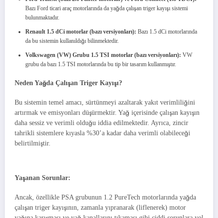
Bazı Ford ticari araç motorlarında da yağda çalışan triger kayışı sistemi
bulunmaktadır.
Renault 1.5 dCi motorlar (bazı versiyonları):
Bazı 1.5 dCi motorlarında
da bu sistemin kullanıldığı bilinmektedir.
Volkswagen (VW) Grubu 1.5 TSI motorlar (bazı versiyonları):
VW
grubu da bazı 1.5 TSI motorlarında bu tip bir tasarım kullanmıştır.
Neden Yağda Çalışan Triger Kayışı?
Bu sistemin temel amacı, sürtünmeyi azaltarak yakıt verimliliğini
artırmak ve emisyonları düşürmektir. Yağ içerisinde çalışan kayışın
daha sessiz ve verimli olduğu iddia edilmektedir. Ayrıca, zincir
tahrikli sistemlere kıyasla %30’a kadar daha verimli olabileceği
belirtilmiştir.
Yaşanan Sorunlar:
Ancak, özellikle PSA grubunun 1.2 PureTech motorlarında yağda
çalışan triger kayışının, zamanla yıpranarak (liflenerek) motor
yağına karışması ve yağ kanallarını tıkaması gibi ciddi sorunlara yol