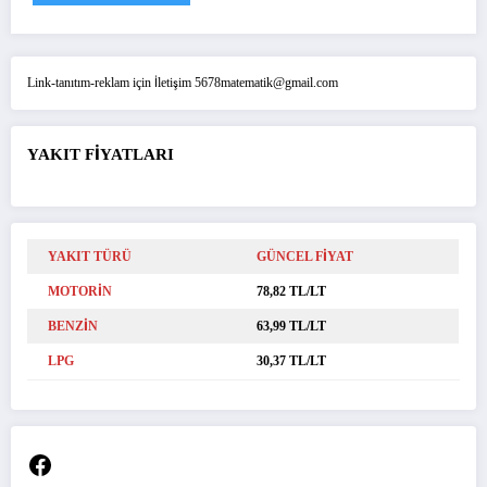
Link-tanıtım-reklam için İletişim 5678matematik@gmail.com
YAKIT FİYATLARI
YAKIT TÜRÜ
GÜNCEL FİYAT
MOTORİN
78,82 TL/LT
BENZİN
63,99 TL/LT
LPG
30,37 TL/LT
Facebook