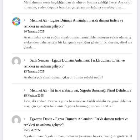
Mavi duman sente kaçıklığından da oluyor başıma geldiği üzere. Ayrıca tri
m sesine, yedek depoda basınca, çalıştırma zorluğuna v.s sebep olur.…
Mehmet Ali
-
Egzoz Dumanı Anlamları: Farklı duman türleri ve
renkleri ne anlama geliyor?
20 Temmuz 2025
Aracınızdan çıkan yoğun siyah duman, genellikle motorun yakıtı olması g
erekenden daha zengin bir karışımla yaktığını gösterir. Bu durum, dizel ara
çlarda…
Salih Sencan
-
Egzoz Dumanı Anlamları: Farklı duman türleri ve
renkleri ne anlama geliyor?
13 Temmuz 2025
Arabada çok siyah duman çıkıyor bunun sebebi nedir?
Mehmet Ali
-
İki tane arabam var, Sigorta Basamağı Nasıl Belirlenir?
15 Haziran 2025
Evet, iki arabanız varsa sigorta basamakları farklı olabilir ve genellikle her
araç için ayrı ayrı belirlenir. Sigorta basamağı, zorunlu trafik…
Egzozcu Davut
-
Egzoz Dumanı Anlamları: Farklı duman türleri ve
renkleri ne anlama geliyor?
25 Ocak 2024
Siyah duman: Siyah duman, motorun yeterince hava almadığını gösterir. B