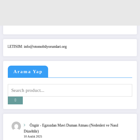
ETISIM: info@otomobilyorumlari.org
Arama Yap
Özgür
-
Egzozdan Mavi Duman Atması (Nedenleri ve Nasıl
Düzeltilir)
10 Aralık 2025