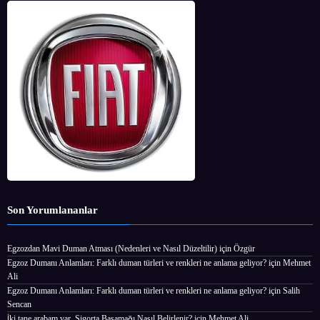
Son Yorumlananlar
Egzozdan Mavi Duman Atması (Nedenleri ve Nasıl Düzeltilir)
için
Özgür
Egzoz Dumanı Anlamları: Farklı duman türleri ve renkleri ne anlama geliyor?
için
Mehmet
Ali
Egzoz Dumanı Anlamları: Farklı duman türleri ve renkleri ne anlama geliyor?
için
Salih
Sencan
İki tane arabam var, Sigorta Basamağı Nasıl Belirlenir?
için
Mehmet Ali