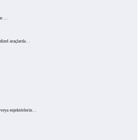
lur.…
 dizel araçlarda…
ı veya enjektörlerin…