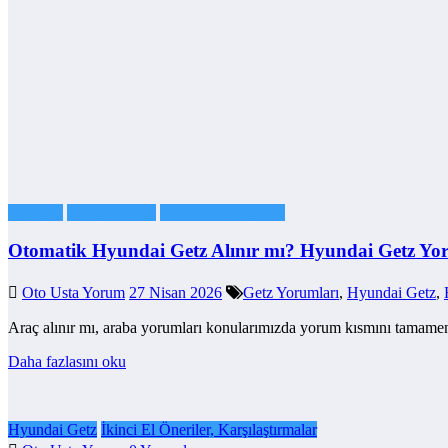
Hyundai
Hyundai Getz
Otomobil Markaları
Otomatik Hyundai Getz Alınır mı? Hyundai Getz Yo
Oto Usta Yorum
27 Nisan 2026
Getz Yorumları
,
Hyundai Getz
,
Araç alınır mı, araba yorumları konularımızda yorum kısmını tamame
Daha fazlasını oku
Hyundai Getz
İkinci El Öneriler, Karşılaştırmalar