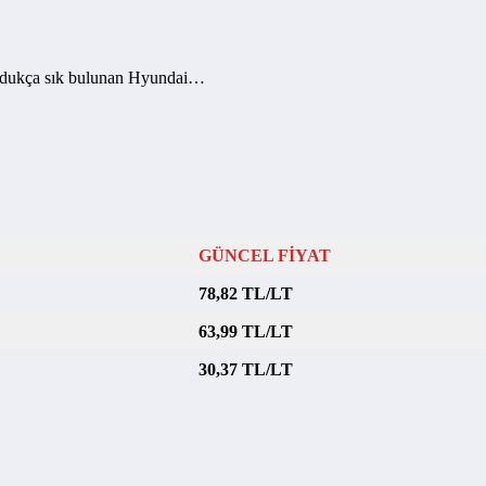
e oldukça sık bulunan Hyundai…
GÜNCEL FİYAT
78,82 TL/LT
63,99 TL/LT
30,37 TL/LT