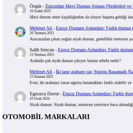
Özgür
-
Egzozdan Mavi Duman Atması (Nedenleri ve Na
10 Aralık 2025
Mavi duman sente kaçıklığından da oluyor başıma geldiği üzer
Mehmet Ali
-
Egzoz Dumanı Anlamları: Farklı duman tü
20 Temmuz 2025
Aracınızdan çıkan yoğun siyah duman, genellikle motorun yak
Salih Sencan
-
Egzoz Dumanı Anlamları: Farklı duman t
13 Temmuz 2025
Arabada çok siyah duman çıkıyor bunun sebebi nedir?
Mehmet Ali
-
İki tane arabam var, Sigorta Basamağı Nas
15 Haziran 2025
Evet, iki arabanız varsa sigorta basamakları farklı olabilir ve
Egzozcu Davut
-
Egzoz Dumanı Anlamları: Farklı duman
25 Ocak 2024
Siyah duman: Siyah duman, motorun yeterince hava almadığını 
OTOMOBİL MARKALARI