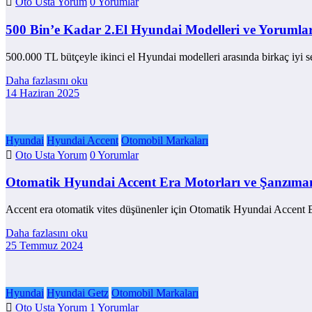
Oto Usta Yorum
0 Yorumlar
500 Bin’e Kadar 2.El Hyundai Modelleri ve Yorumla
500.000 TL bütçeyle ikinci el Hyundai modelleri arasında birkaç iyi
Daha fazlasını oku
14 Haziran 2025
Hyundai
Hyundai Accent
Otomobil Markaları
Oto Usta Yorum
0 Yorumlar
Otomatik Hyundai Accent Era Motorları ve Şanzıma
Accent era otomatik vites düşünenler için Otomatik Hyundai Accent E
Daha fazlasını oku
25 Temmuz 2024
Hyundai
Hyundai Getz
Otomobil Markaları
Oto Usta Yorum
1 Yorumlar