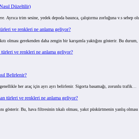
sıl Düzeltilir)
e. Ayrıca trim sesine, yedek depoda basınca, çalıştırma zorluğuna v.s sebep o
rleri ve renkleri ne anlama geliyor?
ıtı olması gerekenden daha zengin bir karışımla yaktığını gösterir. Bu durum,
ürleri ve renkleri ne anlama geliyor?
ıl Belirlenir?
 genellikle her araç için ayrı ayrı belirlenir. Sigorta basamağı, zorunlu trafik…
 türleri ve renkleri ne anlama geliyor?
gösterir. Bu, hava filtresinin tıkalı olması, yakıt püskürtmenin yanlış olmas