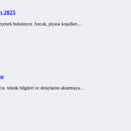
rı 2025
 seçenek bulunuyor. Ancak, piyasa koşulları…
nı
ra teknik bilgileri ve detaylarını aktarmaya…