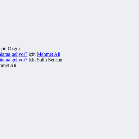
için
Özgür
nlama geliyor?
için
Mehmet Ali
nlama geliyor?
için
Salih Sencan
met Ali