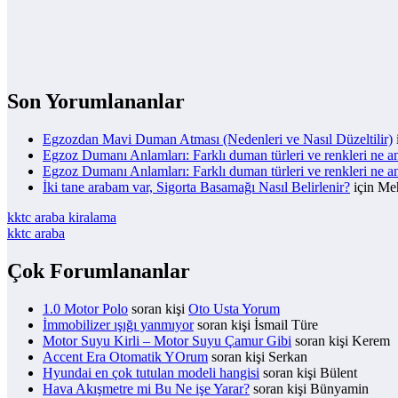
Son Yorumlananlar
Egzozdan Mavi Duman Atması (Nedenleri ve Nasıl Düzeltilir)
Egzoz Dumanı Anlamları: Farklı duman türleri ve renkleri ne a
Egzoz Dumanı Anlamları: Farklı duman türleri ve renkleri ne a
İki tane arabam var, Sigorta Basamağı Nasıl Belirlenir?
için
Meh
kktc araba kiralama
kktc araba
Çok Forumlananlar
1.0 Motor Polo
soran kişi
Oto Usta Yorum
İmmobilizer ışığı yanmıyor
soran kişi İsmail Türe
Motor Suyu Kirli – Motor Suyu Çamur Gibi
soran kişi Kerem
Accent Era Otomatik YOrum
soran kişi Serkan
Hyundai en çok tutulan modeli hangisi
soran kişi Bülent
Hava Akışmetre mi Bu Ne işe Yarar?
soran kişi Bünyamin