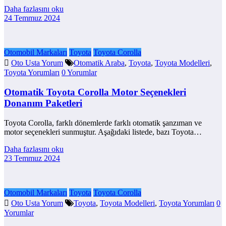
Daha fazlasını oku
24 Temmuz 2024
Otomobil Markaları
Toyota
Toyota Corolla
Oto Usta Yorum
Otomatik Araba
,
Toyota
,
Toyota Modelleri
,
Toyota Yorumları
0 Yorumlar
Otomatik Toyota Corolla Motor Seçenekleri
Donanım Paketleri
Toyota Corolla, farklı dönemlerde farklı otomatik şanzıman ve
motor seçenekleri sunmuştur. Aşağıdaki listede, bazı Toyota…
Daha fazlasını oku
23 Temmuz 2024
Otomobil Markaları
Toyota
Toyota Corolla
Oto Usta Yorum
Toyota
,
Toyota Modelleri
,
Toyota Yorumları
0
Yorumlar