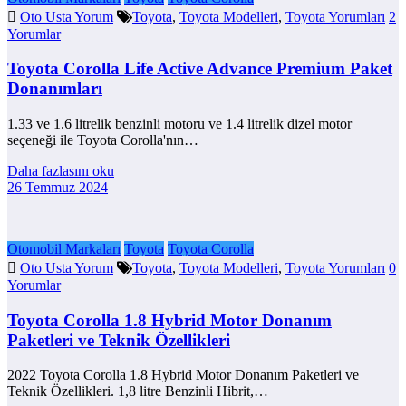
Oto Usta Yorum
Toyota
,
Toyota Modelleri
,
Toyota Yorumları
2
Yorumlar
Toyota Corolla Life Active Advance Premium Paket
Donanımları
1.33 ve 1.6 litrelik benzinli motoru ve 1.4 litrelik dizel motor
seçeneği ile Toyota Corolla'nın…
Daha fazlasını oku
26 Temmuz 2024
Otomobil Markaları
Toyota
Toyota Corolla
Oto Usta Yorum
Toyota
,
Toyota Modelleri
,
Toyota Yorumları
0
Yorumlar
Toyota Corolla 1.8 Hybrid Motor Donanım
Paketleri ve Teknik Özellikleri
2022 Toyota Corolla 1.8 Hybrid Motor Donanım Paketleri ve
Teknik Özellikleri. 1,8 litre Benzinli Hibrit,…