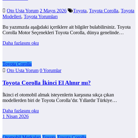
Oto Usta Yorum
2 Mayıs 2026
Toyota
,
Toyota Corolla
,
Toyota
Modelleri
,
Toyota Yorumları
Bu yazımızda aşağıdaki içeriklere ait bilgiler bulabilirsiniz. Toyota
Corolla Motor Seçenekleri Toyota Corolla, dünya genelinde…
Daha fazlasını oku
Toyota Corolla
Oto Usta Yorum
0 Yorumlar
Toyota Corolla İkinci El Alınır mı?
İkinci el otomobil almak isteyenlerin karşısına sıkça çıkan
modellerden biri de Toyota Corolla’dır. Yıllardır Türkiye…
Daha fazlasını oku
1 Nisan 2026
Otomobil Markaları
Toyota
Toyota Corolla