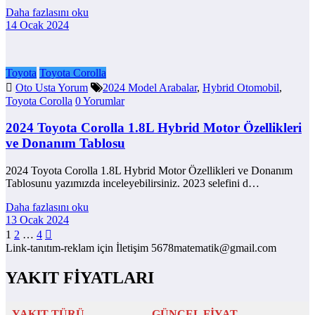
Daha fazlasını oku
14 Ocak 2024
Toyota
Toyota Corolla
Oto Usta Yorum
2024 Model Arabalar
,
Hybrid Otomobil
,
Toyota Corolla
0 Yorumlar
2024 Toyota Corolla 1.8L Hybrid Motor Özellikleri
ve Donanım Tablosu
2024 Toyota Corolla 1.8L Hybrid Motor Özellikleri ve Donanım
Tablosunu yazımızda inceleyebilirsiniz. 2023 selefini d…
Daha fazlasını oku
13 Ocak 2024
Yazı
1
2
…
4
Link-tanıtım-reklam için İletişim 5678matematik@gmail.com
sayfalaması
YAKIT FİYATLARI
YAKIT TÜRÜ
GÜNCEL FİYAT