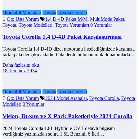
Otomobil Markaları
Toyota
Toyota Corolla
Oto Usta Yorum
1.4 D-4D Paket M/M
,
MultiMode Paket
,
Toyota
,
Toyota Modelleri
,
Toyota Yorumları
0 Yorumlar
Toyota Corolla 1.4 D-4D Paket Karşılaştırması
Toyota Corolla 1.4 D-4D dizel motorunu incelediğimizde karşımıza
farklı paketler çıkmaktadır. Paketlerde bulunan ufak donanımlarla…
Daha fazlasını oku
18 Temmuz 2024
Otomobil Markaları
Toyota
Toyota Corolla
Oto Usta Yorum
2024 Model Arabalar
,
Toyota Corolla
,
Toyota
Modelleri
0 Yorumlar
Vision, Dream ve X-Pack Paketleriyle 2024 Corolla
2024 Toyota Corolla 1.8L Hybrid e-CVT detaylı bilgisini
verdiğimiz yazımızdan sonra 1.5L Benzinli 6 İleri…