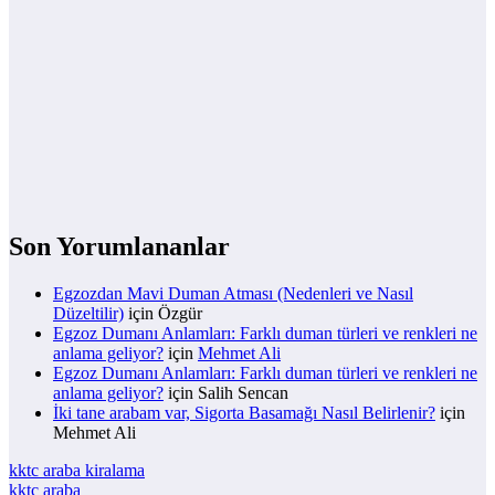
Son Yorumlananlar
Egzozdan Mavi Duman Atması (Nedenleri ve Nasıl
Düzeltilir)
için
Özgür
Egzoz Dumanı Anlamları: Farklı duman türleri ve renkleri ne
anlama geliyor?
için
Mehmet Ali
Egzoz Dumanı Anlamları: Farklı duman türleri ve renkleri ne
anlama geliyor?
için
Salih Sencan
İki tane arabam var, Sigorta Basamağı Nasıl Belirlenir?
için
Mehmet Ali
kktc araba kiralama
kktc araba