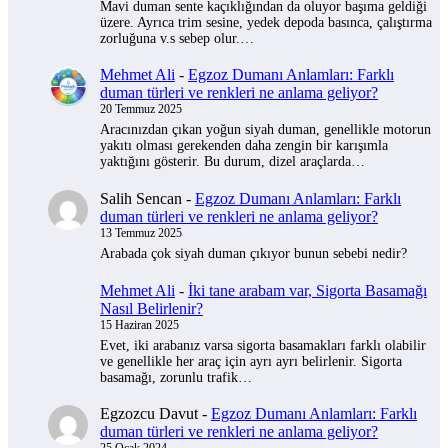
Mavi duman sente kaçıklığından da oluyor başıma geldiği
üzere. Ayrıca trim sesine, yedek depoda basınca, çalıştırma
zorluğuna v.s sebep olur.…
Mehmet Ali
-
Egzoz Dumanı Anlamları: Farklı
duman türleri ve renkleri ne anlama geliyor?
20 Temmuz 2025
Aracınızdan çıkan yoğun siyah duman, genellikle motorun
yakıtı olması gerekenden daha zengin bir karışımla
yaktığını gösterir. Bu durum, dizel araçlarda…
Salih Sencan
-
Egzoz Dumanı Anlamları: Farklı
duman türleri ve renkleri ne anlama geliyor?
13 Temmuz 2025
Arabada çok siyah duman çıkıyor bunun sebebi nedir?
Mehmet Ali
-
İki tane arabam var, Sigorta Basamağı
Nasıl Belirlenir?
15 Haziran 2025
Evet, iki arabanız varsa sigorta basamakları farklı olabilir
ve genellikle her araç için ayrı ayrı belirlenir. Sigorta
basamağı, zorunlu trafik…
Egzozcu Davut
-
Egzoz Dumanı Anlamları: Farklı
duman türleri ve renkleri ne anlama geliyor?