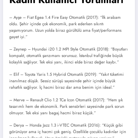
– Ayşe – Fiat Egea 1.4 Fire Easy Otomatik (2017): “İlk arabam
oldu. Şehir içinde çok ekonomik, park ederken sıkıntı
yaşamıyorum. Uzun yolda biraz gürültülü ama fiyat/performans
gayet iyi.”
– Zeynep – Hyundai i20 1.2 MPI Style Otomatik (2018): “Boyutları
kompakt, otomatik şanzımanı sorunsuz. İstanbul trafiğinde büyük
kolaylık sağlıyor. Tek eksi yanı, ikinci elde biraz değer kaybı.”
– Elif – Toyota Yaris 1.5 Hybrid Otomatik (2019): “Yakıt tüketimi
inanılmaz düşük. Sessiz sürüşü sayesinde şehir içinde büyük
rahatlık sağlıyor. İç hacmi biraz dar ama benim için ideal.”
– Merve – Renault Clio 1.2 TCe Icon Otomatik (2017): “Hem şık
tasarımlı hem de ekonomik. Park sensörleri sayesinde park sorun
olmuyor. Tek eksi yanı bagaj hacmi biraz küçük.”
– Derya – Honda Jazz 1.3 i-VTEC Otomatik (2016): “Küçük gibi
görünüyor ama iç hacmi çok geniş. Özellikle çocuklu kadınlar için