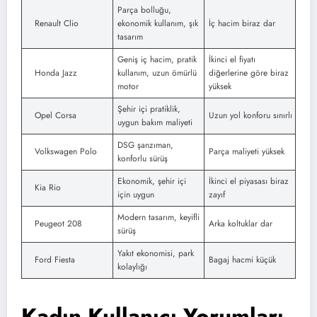
Parça bolluğu,
Renault Clio
ekonomik kullanım, şık
İç hacim biraz dar
tasarım
Geniş iç hacim, pratik
İkinci el fiyatı
Honda Jazz
kullanım, uzun ömürlü
diğerlerine göre biraz
motor
yüksek
Şehir içi pratiklik,
Opel Corsa
Uzun yol konforu sınırlı
uygun bakım maliyeti
DSG şanzıman,
Volkswagen Polo
Parça maliyeti yüksek
konforlu sürüş
Ekonomik, şehir içi
İkinci el piyasası biraz
Kia Rio
için uygun
zayıf
Modern tasarım, keyifli
Peugeot 208
Arka koltuklar dar
sürüş
Yakıt ekonomisi, park
Ford Fiesta
Bagaj hacmi küçük
kolaylığı
Kadın Kullanıcı Yorumları