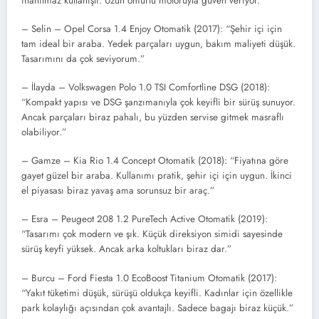
inanılmaz kullanışlı. Uzun ömürlü motoruyla güven veriyor.”
– Selin – Opel Corsa 1.4 Enjoy Otomatik (2017): “Şehir içi için
tam ideal bir araba. Yedek parçaları uygun, bakım maliyeti düşük.
Tasarımını da çok seviyorum.”
– İlayda – Volkswagen Polo 1.0 TSI Comfortline DSG (2018):
“Kompakt yapısı ve DSG şanzımanıyla çok keyifli bir sürüş sunuyor.
Ancak parçaları biraz pahalı, bu yüzden servise gitmek masraflı
olabiliyor.”
– Gamze – Kia Rio 1.4 Concept Otomatik (2018): “Fiyatına göre
gayet güzel bir araba. Kullanımı pratik, şehir içi için uygun. İkinci
el piyasası biraz yavaş ama sorunsuz bir araç.”
– Esra – Peugeot 208 1.2 PureTech Active Otomatik (2019):
“Tasarımı çok modern ve şık. Küçük direksiyon simidi sayesinde
sürüş keyfi yüksek. Ancak arka koltukları biraz dar.”
– Burcu – Ford Fiesta 1.0 EcoBoost Titanium Otomatik (2017):
“Yakıt tüketimi düşük, sürüşü oldukça keyifli. Kadınlar için özellikle
park kolaylığı açısından çok avantajlı. Sadece bagajı biraz küçük.”