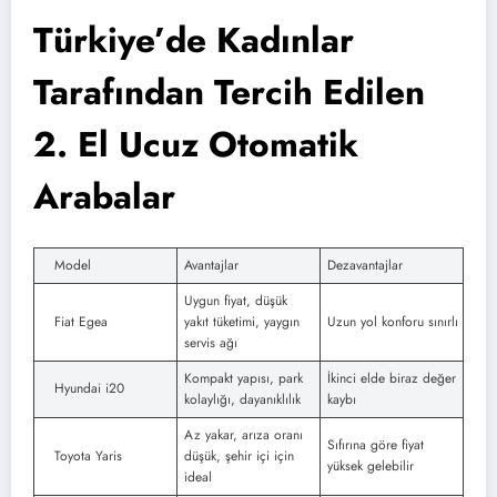
Türkiye’de Kadınlar
Tarafından Tercih Edilen
2. El Ucuz Otomatik
Arabalar
Model
Avantajlar
Dezavantajlar
Uygun fiyat, düşük
Fiat Egea
yakıt tüketimi, yaygın
Uzun yol konforu sınırlı
servis ağı
Kompakt yapısı, park
İkinci elde biraz değer
Hyundai i20
kolaylığı, dayanıklılık
kaybı
Az yakar, arıza oranı
Sıfırına göre fiyat
Toyota Yaris
düşük, şehir içi için
yüksek gelebilir
ideal