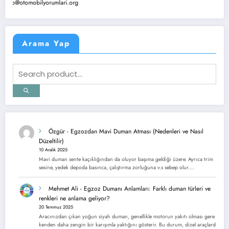
tomobilyorumlari.org
Arama Yap
Özgür
-
Egzozdan Mavi Duman Atması (Nedenleri ve Nasıl
Düzeltilir)
10 Aralık 2025
Mavi duman sente kaçıklığından da oluyor başıma geldiği üzere. Ayrıca trim
sesine, yedek depoda basınca, çalıştırma zorluğuna v.s sebep olur.…
Mehmet Ali
-
Egzoz Dumanı Anlamları: Farklı duman türleri ve
renkleri ne anlama geliyor?
20 Temmuz 2025
Aracınızdan çıkan yoğun siyah duman, genellikle motorun yakıtı olması gere
kenden daha zengin bir karışımla yaktığını gösterir. Bu durum, dizel araçlard