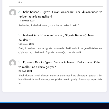
a…
Salih Sencan
-
Egzoz Dumanı Anlamları: Farklı duman türleri ve
renkleri ne anlama geliyor?
13 Temmuz 2025
Arabada çok siyah duman çıkıyor bunun sebebi nedir?
Mehmet Ali
-
İki tane arabam var, Sigorta Basamağı Nasıl
Belirlenir?
15 Haziran 2025
Evet, iki arabanız varsa sigorta basamakları farklı olabilir ve genellikle her ara
ç için ayrı ayrı belirlenir. Sigorta basamağı, zorunlu trafik…
Egzozcu Davut
-
Egzoz Dumanı Anlamları: Farklı duman türleri
ve renkleri ne anlama geliyor?
25 Ocak 2024
Siyah duman: Siyah duman, motorun yeterince hava almadığını gösterir. Bu,
hava filtresinin tıkalı olması, yakıt püskürtmenin yanlış olması veya enjektörler
in…