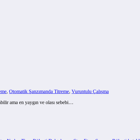
eme
,
Otomatik Şanzımanda Titreme
,
Vuruntulu Çalışma
labilir ama en yaygın ve olası sebebi…