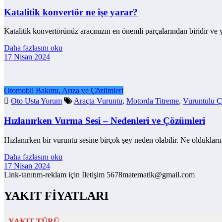
Katalitik konvertör ne işe yarar?
Katalitik konvertörünüz aracınızın en önemli parçalarından biridir v
Daha fazlasını oku
17 Nisan 2024
Otomobil Bakımı, Arıza ve Çözümleri
Oto Usta Yorum
Araçta Vuruntu
,
Motorda Titreme
,
Vuruntulu Ç
Hızlanırken Vurma Sesi – Nedenleri ve Çözümleri
Hızlanırken bir vuruntu sesine birçok şey neden olabilir. Ne olduklar
Daha fazlasını oku
17 Nisan 2024
Link-tanıtım-reklam için İletişim 5678matematik@gmail.com
YAKIT FİYATLARI
YAKIT TÜRÜ