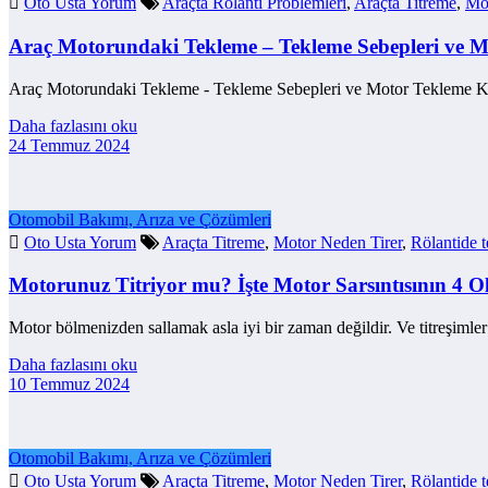
Oto Usta Yorum
Araçta Rölanti Problemleri
,
Araçta Titreme
,
Mot
Araç Motorundaki Tekleme – Tekleme Sebepleri ve M
Araç Motorundaki Tekleme - Tekleme Sebepleri ve Motor Tekleme Kod
Daha fazlasını oku
24 Temmuz 2024
Otomobil Bakımı, Arıza ve Çözümleri
Oto Usta Yorum
Araçta Titreme
,
Motor Neden Tirer
,
Rölantide 
Motorunuz Titriyor mu? İşte Motor Sarsıntısının 4 O
Motor bölmenizden sallamak asla iyi bir zaman değildir. Ve titreşiml
Daha fazlasını oku
10 Temmuz 2024
Otomobil Bakımı, Arıza ve Çözümleri
Oto Usta Yorum
Araçta Titreme
,
Motor Neden Tirer
,
Rölantide 