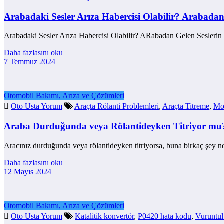
Arabadaki Sesler Arıza Habercisi Olabilir? Arabadan
Arabadaki Sesler Arıza Habercisi Olabilir? ARabadan Gelen Seslerin 
Daha fazlasını oku
7 Temmuz 2024
Otomobil Bakımı, Arıza ve Çözümleri
Oto Usta Yorum
Araçta Rölanti Problemleri
,
Araçta Titreme
,
Mot
Araba Durduğunda veya Rölantideyken Titriyor mu
Aracınız durduğunda veya rölantideyken titriyorsa, buna birkaç şey n
Daha fazlasını oku
12 Mayıs 2024
Otomobil Bakımı, Arıza ve Çözümleri
Oto Usta Yorum
Katalitik konvertör
,
P0420 hata kodu
,
Vuruntul