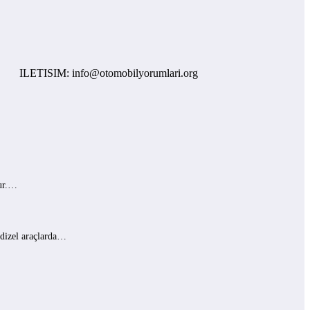
TISIM: info@otomobilyorumlari.org
lur.…
 dizel araçlarda…