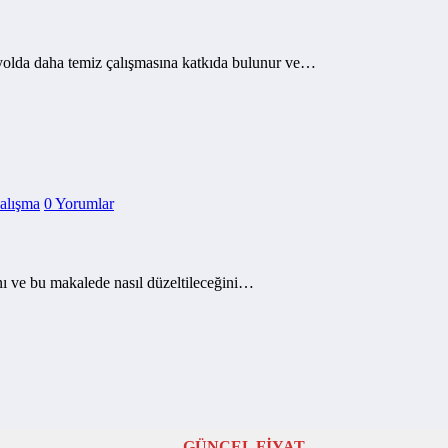
e yolda daha temiz çalışmasına katkıda bulunur ve…
alışma
0 Yorumlar
ını ve bu makalede nasıl düzeltileceğini…
GÜNCEL FİYAT