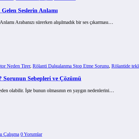
 Gelen Seslerin Anlamı
Anlamı Arabanızı sürerken alışılmadık bir ses çıkarması…
or Neden Tirer
,
Rölanti Dalgalanma Stop Etme Sorunu
,
Rölantide tek
? Sorunun Sebepleri ve Çözümü
eden olabilir. İşte bunun olmasının en yaygın nedenlerini…
u Çalışma
0 Yorumlar