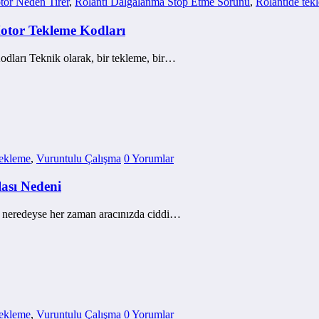
or Neden Tirer
,
Rölanti Dalgalanma Stop Etme Sorunu
,
Rölantide tek
otor Tekleme Kodları
ları Teknik olarak, bir tekleme, bir…
tekleme
,
Vuruntulu Çalışma
0 Yorumlar
lası Nedeni
er neredeyse her zaman aracınızda ciddi…
tekleme
,
Vuruntulu Çalışma
0 Yorumlar