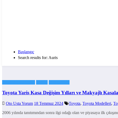
Başlangıç
Search results for: Auris
Otomobil Markaları
Toyota
Toyota Yaris
Toyota Yaris Kasa Değişim Yılları ve Makyajlı Kasala
Oto Usta Yorum
18 Temmuz 2024
Toyota
,
Toyota Modelleri
,
To
2006 yılında tanıtımından sonra ilgi odağı olan ve piyasaya ilk çıkı