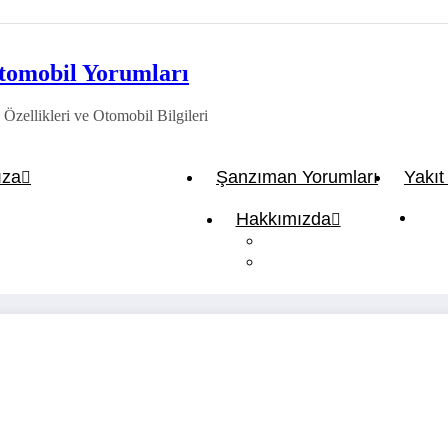
tomobil Yorumları
Özellikleri ve Otomobil Bilgileri
ıza
Şanzıman Yorumları
Yakı
İkaz Işıkları ve Anlamları
Hakkımızda
ning ve Modifiye Firmaları
Gizlilik politikası
İletişim