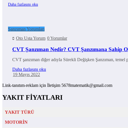
Daha fazlasını oku
Şanzıman Yorumları
Oto Usta Yorum
0 Yorumlar
CVT Şanzıman Nedir? CVT Şanzımana Sahip Ot
CVT şanzıman diğer adıyla Sürekli Değişken Şanzıman, temel p
Daha fazlasını oku
19 Mayıs 2022
Link-tanıtım-reklam için İletişim 5678matematik@gmail.com
YAKIT FİYATLARI
YAKIT TÜRÜ
MOTORİN