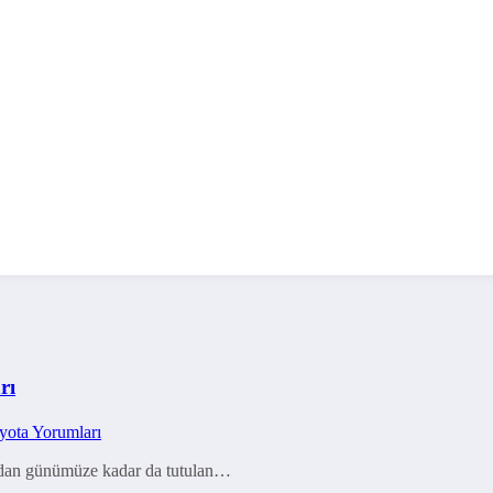
rı
yota Yorumları
şından günümüze kadar da tutulan…