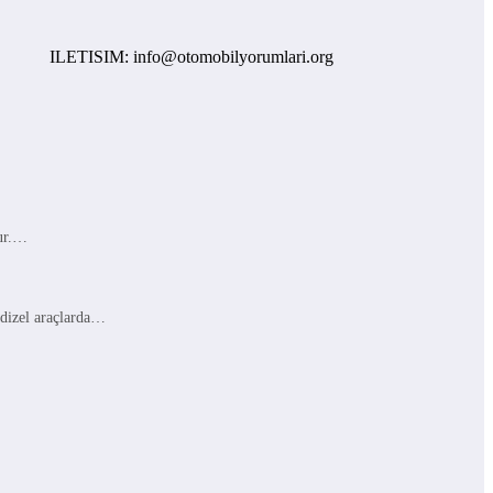
ILETISIM: info@otomobilyorumlari.org
lur.…
 dizel araçlarda…