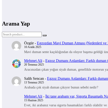
Arama Yap
Özgür
-
Egzozdan Mavi Duman Atması (Nedenleri ve Na
10 Aralık 2025
Mavi duman sente kaçıklığından da oluyor başıma geldiği üzer
Mehmet Ali
-
Egzoz Dumanı Anlamları: Farklı duman tü
20 Temmuz 2025
Aracınızdan çıkan yoğun siyah duman, genellikle motorun yak
Salih Sencan
-
Egzoz Dumanı Anlamları: Farklı duman t
13 Temmuz 2025
Arabada çok siyah duman çıkıyor bunun sebebi nedir?
Mehmet Ali
-
İki tane arabam var, Sigorta Basamağı Nas
15 Haziran 2025
Evet, iki arabanız varsa sigorta basamakları farklı olabilir ve