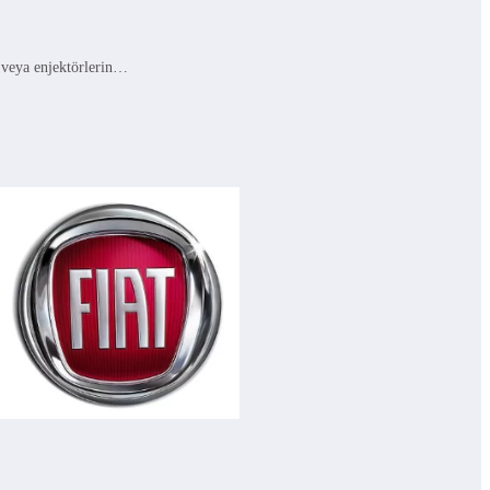
ı veya enjektörlerin…