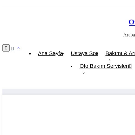
O
Araba 
×
Ana Sayfa
Ustaya Sor
Bakımı & Ar
Arıza -
Oto Bakım Servisleri
Oto Aksesuar – Tu