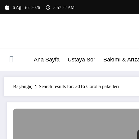
İçeriğe
6 Ağustos 2026
3:57:23 AM
atla
Ana Sayfa
Ustaya Sor
Bakımı & Arız
Başlangıç
Search results for: 2016 Corolla paketleri