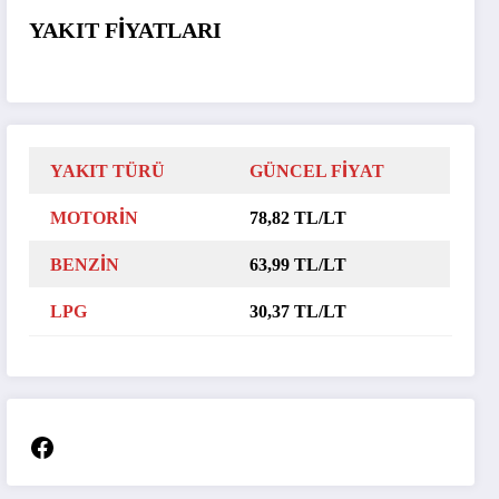
YAKIT FİYATLARI
YAKIT TÜRÜ
GÜNCEL FİYAT
MOTORİN
78,82 TL/LT
BENZİN
63,99 TL/LT
LPG
30,37 TL/LT
Facebook