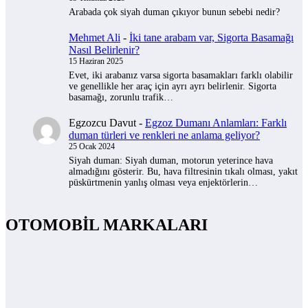
Arabada çok siyah duman çıkıyor bunun sebebi nedir?
Mehmet Ali
-
İki tane arabam var, Sigorta Basamağı
Nasıl Belirlenir?
15 Haziran 2025
Evet, iki arabanız varsa sigorta basamakları farklı olabilir
ve genellikle her araç için ayrı ayrı belirlenir. Sigorta
basamağı, zorunlu trafik…
Egzozcu Davut
-
Egzoz Dumanı Anlamları: Farklı
duman türleri ve renkleri ne anlama geliyor?
25 Ocak 2024
Siyah duman: Siyah duman, motorun yeterince hava
almadığını gösterir. Bu, hava filtresinin tıkalı olması, yakıt
püskürtmenin yanlış olması veya enjektörlerin…
OTOMOBİL MARKALARI