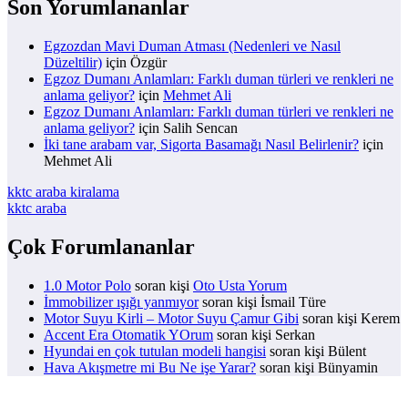
Son Yorumlananlar
Egzozdan Mavi Duman Atması (Nedenleri ve Nasıl
Düzeltilir)
için
Özgür
Egzoz Dumanı Anlamları: Farklı duman türleri ve renkleri ne
anlama geliyor?
için
Mehmet Ali
Egzoz Dumanı Anlamları: Farklı duman türleri ve renkleri ne
anlama geliyor?
için
Salih Sencan
İki tane arabam var, Sigorta Basamağı Nasıl Belirlenir?
için
Mehmet Ali
kktc araba kiralama
kktc araba
Çok Forumlananlar
1.0 Motor Polo
soran kişi
Oto Usta Yorum
İmmobilizer ışığı yanmıyor
soran kişi İsmail Türe
Motor Suyu Kirli – Motor Suyu Çamur Gibi
soran kişi Kerem
Accent Era Otomatik YOrum
soran kişi Serkan
Hyundai en çok tutulan modeli hangisi
soran kişi Bülent
Hava Akışmetre mi Bu Ne işe Yarar?
soran kişi Bünyamin