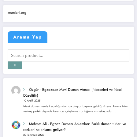
ILETIS
Arama Yap
Özgür
-
Egzozdan Mavi Duman Atması (Nedenleri ve Nasıl
Düzeltilir)
10 Aralık 2025
Mavi duman sente kaçıklığından da oluyor başıma geldiği üzere. Ayrıca trim
sesine, yedek depoda basınca, çalıştırma zorluğuna v.s sebep olur.…
Mehmet Ali
-
Egzoz Dumanı Anlamları: Farklı duman türleri ve
renkleri ne anlama geliyor?
20 Temmuz 2025