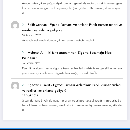
Aracınızdan çıkan yoğun siyah duman, genellikle motorun yakıtı olması gere
kenden daha zengin bir karışımla yaktığını gösterir. Bu durum, dizel araçlard
a…
Salih Sencan
-
Egzoz Dumanı Anlamları: Farklı duman türleri ve
renkleri ne anlama geliyor?
13 Temmuz 2025
Arabada çok siyah duman çıkıyor bunun sebebi nedir?
Mehmet Ali
-
İki tane arabam var, Sigorta Basamağı Nasıl
Belirlenir?
15 Haziran 2025
Evet, iki arabanız varsa sigorta basamakları farklı olabilir ve genellikle her ara
ç için ayrı ayrı belirlenir. Sigorta basamağı, zorunlu trafik…
Egzozcu Davut
-
Egzoz Dumanı Anlamları: Farklı duman türleri
ve renkleri ne anlama geliyor?
25 Ocak 2024
Siyah duman: Siyah duman, motorun yeterince hava almadığını gösterir. Bu,
hava filtresinin tıkalı olması, yakıt püskürtmenin yanlış olması veya enjektörler
in…