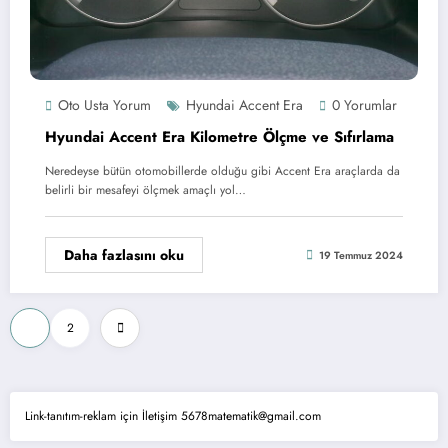
Oto Usta Yorum
Hyundai Accent Era
0 Yorumlar
Hyundai Accent Era Kilometre Ölçme ve Sıfırlama
Neredeyse bütün otomobillerde olduğu gibi Accent Era araçlarda da
belirli bir mesafeyi ölçmek amaçlı yol…
Daha fazlasını oku
19 Temmuz 2024
Yazı
1
2
sayfalaması
Link-tanıtım-reklam için İletişim 5678matematik@gmail.com