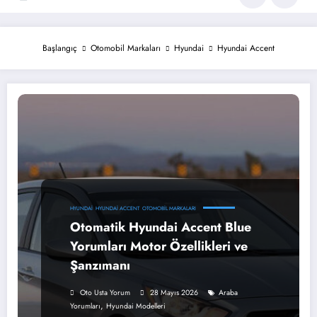
Başlangıç
Otomobil Markaları
Hyundai
Hyundai Accent
HYUNDAI
HYUNDAI ACCENT
OTOMOBIL MARKALARI
Otomatik Hyundai Accent Blue
Yorumları Motor Özellikleri ve
Şanzımanı
Oto Usta Yorum
28 Mayıs 2026
Araba
,
Yorumları
Hyundai Modelleri