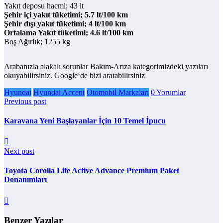
Yakıt deposu hacmi; 43 lt
Şehir içi yakıt tüketimi; 5.7 lt/100 km
Şehir dışı yakıt tüketimi; 4 lt/100 km
Ortalama Yakıt tüketimi; 4.6 lt/100 km
Boş Ağırlık; 1255 kg
Arabanızla alakalı sorunlar Bakım-Arıza kategorimizdeki yazıları
okuyabilirsiniz. Google‘de bizi aratabilirsiniz
Hyundai
Hyundai Accent
Otomobil Markaları
0 Yorumlar
Previous post
Karavana Yeni Başlayanlar İçin 10 Temel İpucu
Next post
Toyota Corolla Life Active Advance Premium Paket
Donanımları
Benzer Yazılar