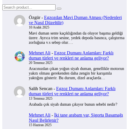
Özgür
-
Egzozdan Mavi Duman Atması (Nedenleri
ve Nasıl Düzeltilir)
10 Aralık 2025
Mavi duman sente kaçıklığından da oluyor başıma geldiği
üzere. Ayrıca trim sesine, yedek depoda basınca, çalıştırma
zorluğuna v.s sebep olur.…
Mehmet Ali
-
Egzoz Dumanı Anlamları: Farklı
duman türleri ve renkleri ne anlama geliyor?
20 Temmuz 2025
Aracınızdan çıkan yoğun siyah duman, genellikle motorun
yakıtı olması gerekenden daha zengin bir karışımla
yaktığını gösterir. Bu durum, dizel araçlarda…
Salih Sencan
-
Egzoz Dumanı Anlamları: Farklı
duman türleri ve renkleri ne anlama geliyor?
13 Temmuz 2025
Arabada çok siyah duman çıkıyor bunun sebebi nedir?
Mehmet Ali
-
İki tane arabam var, Sigorta Basamağı
Nasıl Belirlenir?
15 Haziran 2025