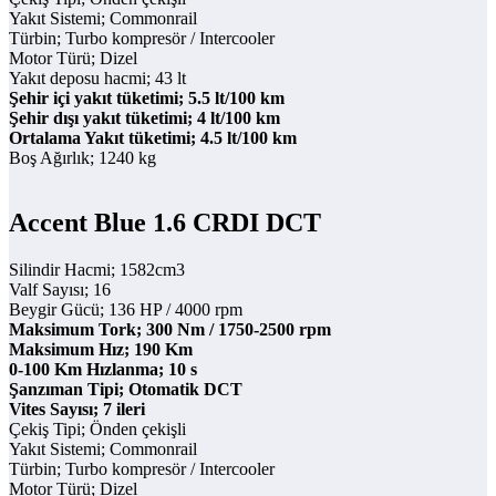
Yakıt Sistemi; Commonrail
Türbin; Turbo kompresör / Intercooler
Motor Türü; Dizel
Yakıt deposu hacmi; 43 lt
Şehir içi yakıt tüketimi; 5.5 lt/100 km
Şehir dışı yakıt tüketimi; 4 lt/100 km
Ortalama Yakıt tüketimi; 4.5 lt/100 km
Boş Ağırlık; 1240 kg
Accent Blue 1.6 CRDI DCT
Silindir Hacmi; 1582cm3
Valf Sayısı; 16
Beygir Gücü; 136 HP / 4000 rpm
Maksimum Tork; 300 Nm / 1750-2500 rpm
Maksimum Hız; 190 Km
0-100 Km Hızlanma; 10 s
Şanzıman Tipi; Otomatik DCT
Vites Sayısı; 7 ileri
Çekiş Tipi; Önden çekişli
Yakıt Sistemi; Commonrail
Türbin; Turbo kompresör / Intercooler
Motor Türü; Dizel