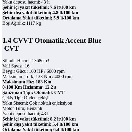
Yakıt deposu hacmi; 43 lt
Şehir içi yakıt tüketimi; 7.6 lt/100 km
Şehir dışı yakıt tüketimi; 4.8 lt/100 km
Ortalama Yakıt tüketimi; 5.9 lt/100 km
Boş Ağırlık; 1117 kg
1.4 CVVT Otomatik Accent Blue
CVT
Silindir Hacmi; 1368cm3
Valf Sayısı; 16
Beygir Gücü; 100 HP / 6000 rpm
Maksimum Tork; 133 Nm / 4000 rpm
Maksimum Hız; 183 Km
0-100 Km Hızlanma; 12.2 s
Şanzıman Tipi; Otomatik CVT
Çekiş Tipi; Önden çekişli
Yakıt Sistemi; Çok noktalı enjeksiyon
Motor Türü; Benzinli
Yakıt deposu hacmi; 43 lt
Şehir içi yakıt tüketimi; 8.2 lt/100 km
Şehir dışı yakıt tüketimi; 5.4 lt/100 km
Ortalama Yakıt tüketimi; 6.4 lt/100 km