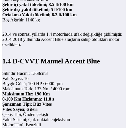
Şehir içi yakıt tüketimi; 8.5 lt/100 km
Şehir dışı yakıt tüketimi; 5 lt/100 km
Ortalama Yakıt tüketimi; 6.3 lt/100 km
Boş Ağırlık; 1140 kg
2014 ve sonrası yıllarda 1.4 motorlarda ufak değişikliğe gidilmiştir.
2014-2018 yıllarında Accent Blue araçların sahip oldukları motor
özellikleri:
1.4 D-CVVT Manuel Accent Blue
Silindir Hacmi; 1368cm3
Valf Sayısı; 16
Beygir Gücü; 100 HP / 6000 rpm
Maksimum Tork; 133 Nm / 4000 rpm
Maksimum Hız; 190 Km
0-100 Km Hızlanma; 11.8 s
Şanzıman Tipi; Düz Vites
Vites Sayısı; 6 ileri
Çekiş Tipi; Önden çekişli
Yakıt Sistemi; Çok noktalı enjeksiyon
Motor Türü; Benzinli