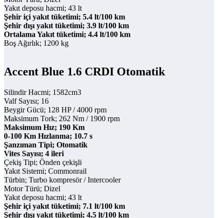
Yakıt deposu hacmi; 43 lt
Şehir içi yakıt tüketimi; 5.4 lt/100 km
Şehir dışı yakıt tüketimi; 3.9 lt/100 km
Ortalama Yakıt tüketimi; 4.4 lt/100 km
Boş Ağırlık; 1200 kg
Accent Blue 1.6 CRDI Otomatik
Silindir Hacmi; 1582cm3
Valf Sayısı; 16
Beygir Gücü; 128 HP / 4000 rpm
Maksimum Tork; 262 Nm / 1900 rpm
Maksimum Hız; 190 Km
0-100 Km Hızlanma; 10.7 s
Şanzıman Tipi; Otomatik
Vites Sayısı; 4 ileri
Çekiş Tipi; Önden çekişli
Yakıt Sistemi; Commonrail
Türbin; Turbo kompresör / Intercooler
Motor Türü; Dizel
Yakıt deposu hacmi; 43 lt
Şehir içi yakıt tüketimi; 7.1 lt/100 km
Şehir dışı yakıt tüketimi; 4.5 lt/100 km