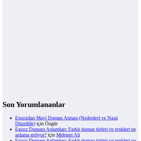
Son Yorumlananlar
Egzozdan Mavi Duman Atması (Nedenleri ve Nasıl
Düzeltilir)
için
Özgür
Egzoz Dumanı Anlamları: Farklı duman türleri ve renkleri ne
anlama geliyor?
için
Mehmet Ali
Egzoz Dumanı Anlamları: Farklı duman türleri ve renkleri ne