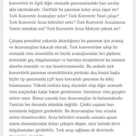
konvertörü ile ilgili diğer otomatik şanzımanlardaki bazı sorular
akla takılmaktadır. Özellikle bu şanzıman kolay arıza yapar mı?
Tork Konvertör Avantajları neler? Tork Konvertör Nasıl çalışır?
Tork Konvertör Arıza belirtileri neler? Tork Konvertör Arızalanırsa
Tamiri mümkün mü? Tork Konvertör Arıza Maliyeti yüksek mi?
Çalışma prensibini yukarıda aktardığımız bu şanzıman için avantaj
ve dezavantajlara bakacak olursak; Tork konvertörüne sahip bir
otomatik vites otomobilin en büyük avantajlarından biri şüphesiz
motordaki güç dalgalanmaları ve burulma titreşimlerini bu sistemin
absorbe etmesidir ve size hissettirmemesidir. Bu nedenle tork
konvertörlü şanzıman otomobilinizin pürüzsüz akış hissini başka
hiçbir tip şanzımanda (çift kuru kavramalı şanzıman da dahi)
bulamazsınız. Yüksek torklara karşı dayanıklı olup diğer otomatik
vites araçlardaki kadar bakım gerektirmez. Sarsıntısız vites geçişleri
sizlere sunar. Bunun yanında bazı dezavantajları da bulunmaktadır.
Tamiratı her durumda mümkün değildir. Çünkü yaşanan bazı
sorunlarda değişimi gerekebilir. Bu dezavantajları bazı arızalar
sizlere hissettirecektir. Arıza belirtileri arasında zamanla aşınan
sistem elemanlarından dolayı çekişten düşme, seyir halinde devir
dalgalanmaları görülebilir. Tork artışı sağlanan alt devirlerde