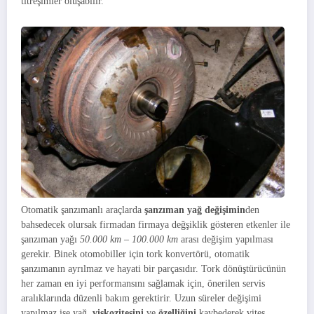
titreşimler oluşabilir.
Otomatik şanzımanlı araçlarda
şanzıman
yağ değişimin
den
bahsedecek olursak firmadan firmaya değşiklik gösteren etkenler ile
şanzıman yağı
50.000 km – 100.000 km
arası değişim yapılması
gerekir. Binek otomobiller için tork konvertörü, otomatik
şanzımanın ayrılmaz ve hayati bir parçasıdır. Tork dönüştürücünün
her zaman en iyi performansını sağlamak için, önerilen servis
aralıklarında düzenli bakım gerektirir. Uzun süreler değişimi
yapılmaz ise yağ,
viskozitesini
ve
özelliğini
kaybederek vites