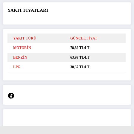
YAKIT FİYATLARI
YAKIT TÜRÜ
GÜNCEL FİYAT
MOTORİN
78,82 TL/LT
BENZİN
63,99 TL/LT
LPG
30,37 TL/LT
Facebook