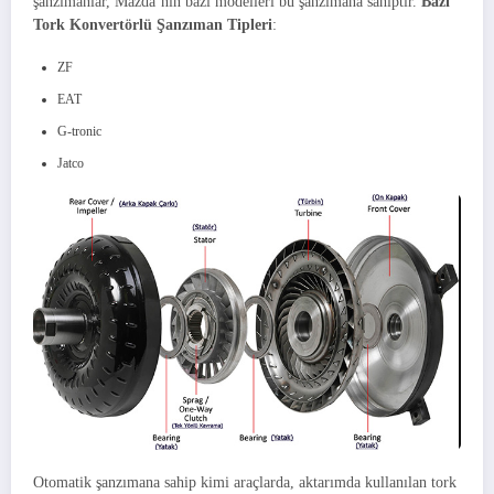
şanzımanlar, Mazda’nın bazı modelleri bu şanzımana sahiptir.
Bazı
Tork Konvertörlü Şanzıman Tipleri
:
ZF
EAT
G-tronic
Jatco
Otomatik şanzımana sahip kimi araçlarda, aktarımda kullanılan tork