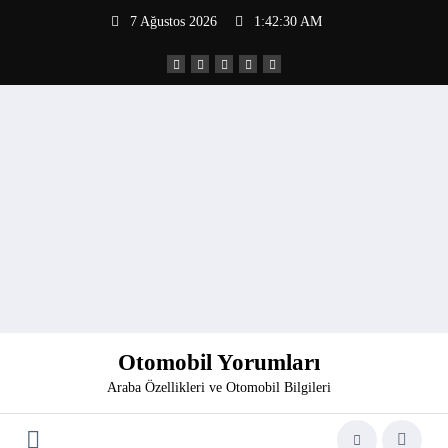
İçeriğe
7 Ağustos 2026
1:42:31 AM
atla
Otomobil Yorumları
Araba Özellikleri ve Otomobil Bilgileri