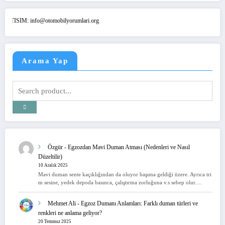
M: info@otomobilyorumlari.org
Arama Yap
Özgür
-
Egzozdan Mavi Duman Atması (Nedenleri ve Nasıl
Düzeltilir)
10 Aralık 2025
Mavi duman sente kaçıklığından da oluyor başıma geldiği üzere. Ayrıca tri
m sesine, yedek depoda basınca, çalıştırma zorluğuna v.s sebep olur.…
Mehmet Ali
-
Egzoz Dumanı Anlamları: Farklı duman türleri ve
renkleri ne anlama geliyor?
20 Temmuz 2025