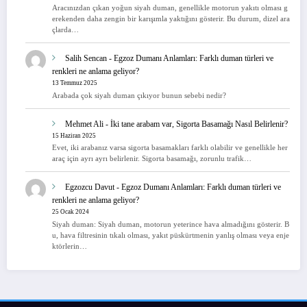
Aracınızdan çıkan yoğun siyah duman, genellikle motorun yakıtı olması g
erekenden daha zengin bir karışımla yaktığını gösterir. Bu durum, dizel ara
çlarda…
Salih Sencan
-
Egzoz Dumanı Anlamları: Farklı duman türleri ve
renkleri ne anlama geliyor?
13 Temmuz 2025
Arabada çok siyah duman çıkıyor bunun sebebi nedir?
Mehmet Ali
-
İki tane arabam var, Sigorta Basamağı Nasıl Belirlenir?
15 Haziran 2025
Evet, iki arabanız varsa sigorta basamakları farklı olabilir ve genellikle her
araç için ayrı ayrı belirlenir. Sigorta basamağı, zorunlu trafik…
Egzozcu Davut
-
Egzoz Dumanı Anlamları: Farklı duman türleri ve
renkleri ne anlama geliyor?
25 Ocak 2024
Siyah duman: Siyah duman, motorun yeterince hava almadığını gösterir. B
u, hava filtresinin tıkalı olması, yakıt püskürtmenin yanlış olması veya enje
ktörlerin…