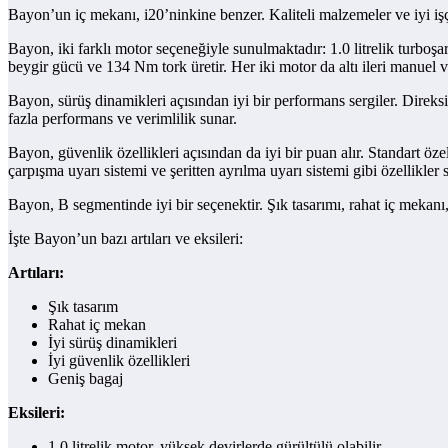
Bayon’un iç mekanı, i20’ninkine benzer. Kaliteli malzemeler ve iyi işçili
Bayon, iki farklı motor seçeneğiyle sunulmaktadır: 1.0 litrelik turboşarjl
beygir gücü ve 134 Nm tork üretir. Her iki motor da altı ileri manuel ve
Bayon, sürüş dinamikleri açısından iyi bir performans sergiler. Direksiy
fazla performans ve verimlilik sunar.
Bayon, güvenlik özellikleri açısından da iyi bir puan alır. Standart öz
çarpışma uyarı sistemi ve şeritten ayrılma uyarı sistemi gibi özellikler 
Bayon, B segmentinde iyi bir seçenektir. Şık tasarımı, rahat iç mekanı,
İşte Bayon’un bazı artıları ve eksileri:
Artıları:
Şık tasarım
Rahat iç mekan
İyi sürüş dinamikleri
İyi güvenlik özellikleri
Geniş bagaj
Eksileri:
1.0 litrelik motor, yüksek devirlerde gürültülü olabilir.