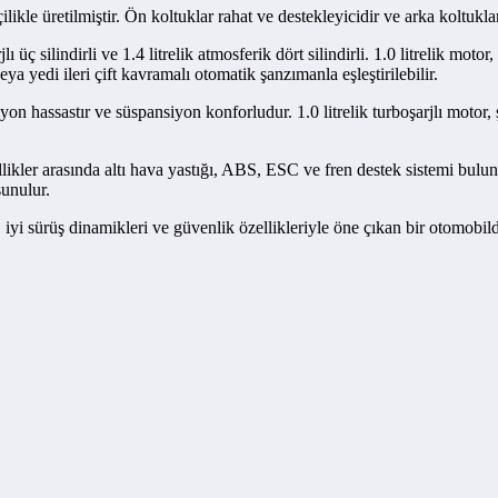
kle üretilmiştir. Ön koltuklar rahat ve destekleyicidir ve arka koltuklar 
ı üç silindirli ve 1.4 litrelik atmosferik dört silindirli. 1.0 litrelik mo
ya yedi ileri çift kavramalı otomatik şanzımanla eşleştirilebilir.
on hassastır ve süspansiyon konforludur. 1.0 litrelik turboşarjlı motor, ş
ellikler arasında altı hava yastığı, ABS, ESC ve fren destek sistemi bul
sunulur.
 iyi sürüş dinamikleri ve güvenlik özellikleriyle öne çıkan bir otomobild