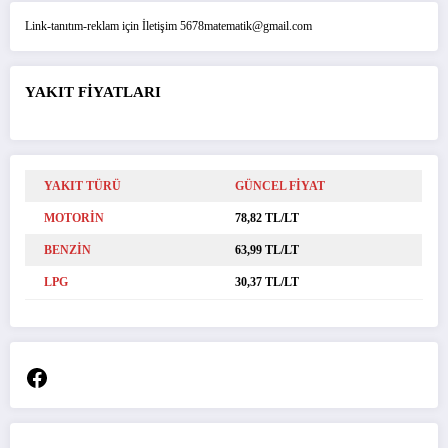
Link-tanıtım-reklam için İletişim 5678matematik@gmail.com
YAKIT FİYATLARI
YAKIT TÜRÜ
GÜNCEL FİYAT
MOTORİN
78,82 TL/LT
BENZİN
63,99 TL/LT
LPG
30,37 TL/LT
Facebook