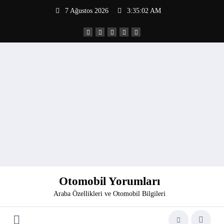
İçeriğe
7 Ağustos 2026
3:35:02 AM
atla
Otomobil Yorumları
Araba Özellikleri ve Otomobil Bilgileri