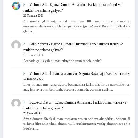
Mehmet Ali
-
Egzoz Dumanı Anlamları: Farklı duman türleri ve
renkleri ne anlama geliyor?
20 Temmuz 2025
Aracınızdan çıkan yoğun siyah duman, genellikle motorun yakıtı olması g
erekenden daha zengin bir karışımla yaktığını gösterir. Bu durum, dizel ara
çlarda…
Salih Sencan
-
Egzoz Dumanı Anlamları: Farklı duman türleri ve
renkleri ne anlama geliyor?
13 Temmuz 2025
Arabada çok siyah duman çıkıyor bunun sebebi nedir?
Mehmet Ali
-
İki tane arabam var, Sigorta Basamağı Nasıl Belirlenir?
15 Haziran 2025
Evet, iki arabanız varsa sigorta basamakları farklı olabilir ve genellikle her
araç için ayrı ayrı belirlenir. Sigorta basamağı, zorunlu trafik…
Egzozcu Davut
-
Egzoz Dumanı Anlamları: Farklı duman türleri ve
renkleri ne anlama geliyor?
25 Ocak 2024
Siyah duman: Siyah duman, motorun yeterince hava almadığını gösterir. B
u, hava filtresinin tıkalı olması, yakıt püskürtmenin yanlış olması veya enje
ktörlerin…