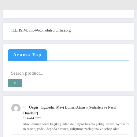
ILETISIM: info@otomobilyorumlari.org
Arama Yap
Özgür
-
Egzozdan Mavi Duman Atması (Nedenleri ve Nasıl
Düzeltilir)
10 Aralık 2025
Mavi duman sente kaçıklığından da oluyor başıma geldiği üzere. Ayrıca tri
m sesine, yedek depoda basınca, çalıştırma zorluğuna v.s sebep olur.…