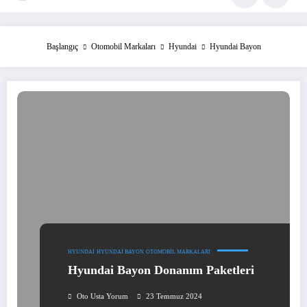
Başlangıç
Otomobil Markaları
Hyundai
Hyundai Bayon
HYUNDAI
HYUNDAI BAYON
OTOMOBIL MARKALARI
Hyundai Bayon Donanım Paketleri
Oto Usta Yorum
23 Temmuz 2024