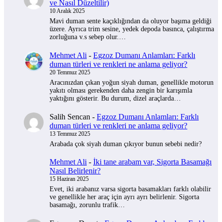
ve Nasıl Düzeltilir)
10 Aralık 2025
Mavi duman sente kaçıklığından da oluyor başıma geldiği
üzere. Ayrıca trim sesine, yedek depoda basınca, çalıştırma
zorluğuna v.s sebep olur.…
Mehmet Ali
-
Egzoz Dumanı Anlamları: Farklı
duman türleri ve renkleri ne anlama geliyor?
20 Temmuz 2025
Aracınızdan çıkan yoğun siyah duman, genellikle motorun
yakıtı olması gerekenden daha zengin bir karışımla
yaktığını gösterir. Bu durum, dizel araçlarda…
Salih Sencan
-
Egzoz Dumanı Anlamları: Farklı
duman türleri ve renkleri ne anlama geliyor?
13 Temmuz 2025
Arabada çok siyah duman çıkıyor bunun sebebi nedir?
Mehmet Ali
-
İki tane arabam var, Sigorta Basamağı
Nasıl Belirlenir?
15 Haziran 2025
Evet, iki arabanız varsa sigorta basamakları farklı olabilir
ve genellikle her araç için ayrı ayrı belirlenir. Sigorta
basamağı, zorunlu trafik…