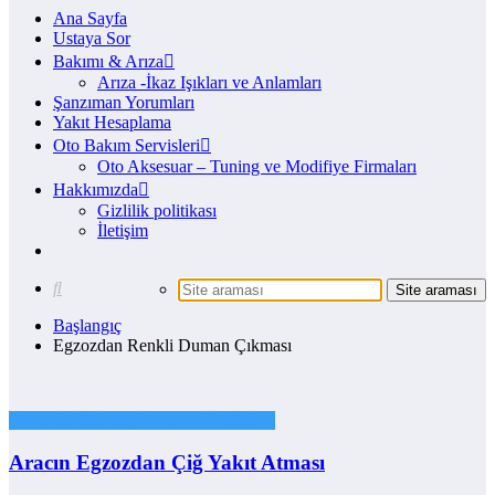
Ana Sayfa
Ustaya Sor
Bakımı & Arıza
Arıza -İkaz Işıkları ve Anlamları
Şanzıman Yorumları
Yakıt Hesaplama
Oto Bakım Servisleri
Oto Aksesuar – Tuning ve Modifiye Firmaları
Hakkımızda
Gizlilik politikası
İletişim
Başlangıç
Egzozdan Renkli Duman Çıkması
Otomobil Bakımı, Arıza ve Çözümleri
Aracın Egzozdan Çiğ Yakıt Atması