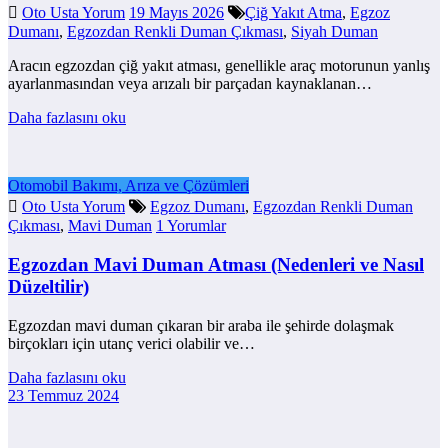
Oto Usta Yorum
19 Mayıs 2026
Çiğ Yakıt Atma
,
Egzoz
Dumanı
,
Egzozdan Renkli Duman Çıkması
,
Siyah Duman
Aracın egzozdan çiğ yakıt atması, genellikle araç motorunun yanlış
ayarlanmasından veya arızalı bir parçadan kaynaklanan…
Daha fazlasını oku
Otomobil Bakımı, Arıza ve Çözümleri
Oto Usta Yorum
Egzoz Dumanı
,
Egzozdan Renkli Duman
Çıkması
,
Mavi Duman
1 Yorumlar
Egzozdan Mavi Duman Atması (Nedenleri ve Nasıl
Düzeltilir)
Egzozdan mavi duman çıkaran bir araba ile şehirde dolaşmak
birçokları için utanç verici olabilir ve…
Daha fazlasını oku
23 Temmuz 2024