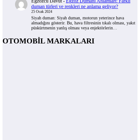
Egzozcu Davut
-
Egzoz Dumanı Anlamları: Farklı
duman türleri ve renkleri ne anlama geliyor?
25 Ocak 2024
Siyah duman: Siyah duman, motorun yeterince hava
almadığını gösterir. Bu, hava filtresinin tıkalı olması, yakıt
püskürtmenin yanlış olması veya enjektörlerin…
OTOMOBİL MARKALARI