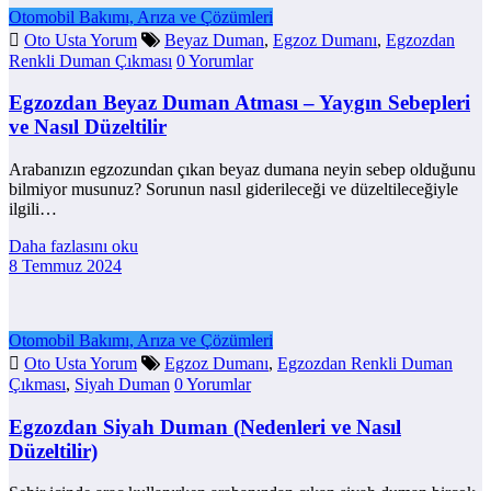
Otomobil Bakımı, Arıza ve Çözümleri
Oto Usta Yorum
Beyaz Duman
,
Egzoz Dumanı
,
Egzozdan
Renkli Duman Çıkması
0 Yorumlar
Egzozdan Beyaz Duman Atması – Yaygın Sebepleri
ve Nasıl Düzeltilir
Arabanızın egzozundan çıkan beyaz dumana neyin sebep olduğunu
bilmiyor musunuz? Sorunun nasıl giderileceği ve düzeltileceğiyle
ilgili…
Daha fazlasını oku
8 Temmuz 2024
Otomobil Bakımı, Arıza ve Çözümleri
Oto Usta Yorum
Egzoz Dumanı
,
Egzozdan Renkli Duman
Çıkması
,
Siyah Duman
0 Yorumlar
Egzozdan Siyah Duman (Nedenleri ve Nasıl
Düzeltilir)