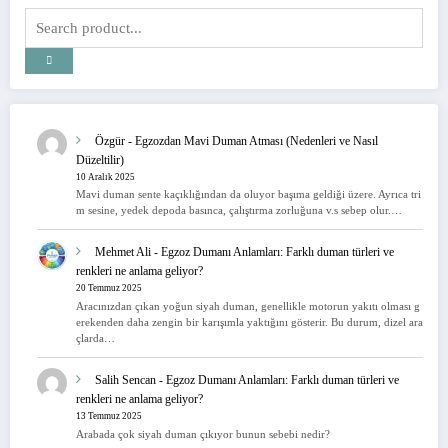
Özgür
-
Egzozdan Mavi Duman Atması (Nedenleri ve Nasıl
Düzeltilir)
10 Aralık 2025
Mavi duman sente kaçıklığından da oluyor başıma geldiği üzere. Ayrıca tri
m sesine, yedek depoda basınca, çalıştırma zorluğuna v.s sebep olur.…
Mehmet Ali
-
Egzoz Dumanı Anlamları: Farklı duman türleri ve
renkleri ne anlama geliyor?
20 Temmuz 2025
Aracınızdan çıkan yoğun siyah duman, genellikle motorun yakıtı olması g
erekenden daha zengin bir karışımla yaktığını gösterir. Bu durum, dizel ara
çlarda…
Salih Sencan
-
Egzoz Dumanı Anlamları: Farklı duman türleri ve
renkleri ne anlama geliyor?
13 Temmuz 2025
Arabada çok siyah duman çıkıyor bunun sebebi nedir?