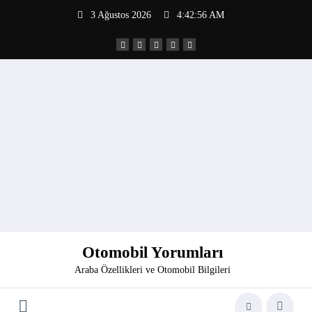
İçeriğe
3 Ağustos 2026
4:42:57 AM
atla
Otomobil Yorumları
Araba Özellikleri ve Otomobil Bilgileri