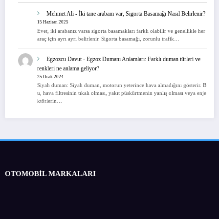
Mehmet Ali
-
İki tane arabam var, Sigorta Basamağı Nasıl Belirlenir?
15 Haziran 2025
Evet, iki arabanız varsa sigorta basamakları farklı olabilir ve genellikle her
araç için ayrı ayrı belirlenir. Sigorta basamağı, zorunlu trafik…
Egzozcu Davut
-
Egzoz Dumanı Anlamları: Farklı duman türleri ve
renkleri ne anlama geliyor?
25 Ocak 2024
Siyah duman: Siyah duman, motorun yeterince hava almadığını gösterir. B
u, hava filtresinin tıkalı olması, yakıt püskürtmenin yanlış olması veya enje
ktörlerin…
OTOMOBİL MARKALARI