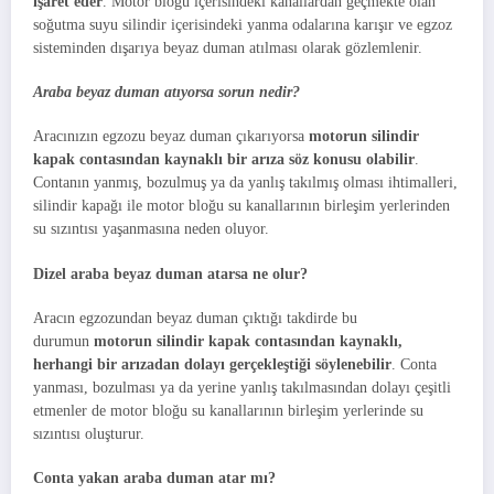
işaret eder
. Motor bloğu içerisindeki kanallardan geçmekte olan
soğutma suyu silindir içerisindeki yanma odalarına karışır ve egzoz
sisteminden dışarıya beyaz duman atılması olarak gözlemlenir.
Araba beyaz duman atıyorsa sorun nedir?
Aracınızın egzozu beyaz duman çıkarıyorsa
motorun silindir
kapak contasından kaynaklı bir arıza söz konusu olabilir
.
Contanın yanmış, bozulmuş ya da yanlış takılmış olması ihtimalleri,
silindir kapağı ile motor bloğu su kanallarının birleşim yerlerinden
su sızıntısı yaşanmasına neden oluyor.
Dizel araba beyaz duman atarsa ne olur?
Aracın egzozundan beyaz duman çıktığı takdirde bu
durumun
motorun silindir kapak contasından kaynaklı,
herhangi bir arızadan dolayı gerçekleştiği söylenebilir
. Conta
yanması, bozulması ya da yerine yanlış takılmasından dolayı çeşitli
etmenler de motor bloğu su kanallarının birleşim yerlerinde su
sızıntısı oluşturur.
Conta yakan araba duman atar mı?