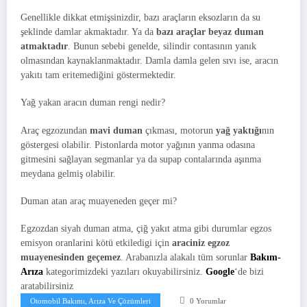
Genellikle dikkat etmişsinizdir, bazı araçların eksozların da su
şeklinde damlar akmaktadır. Ya da
bazı araçlar beyaz duman
atmaktadır
. Bunun sebebi genelde, silindir contasının yanık
olmasından kaynaklanmaktadır. Damla damla gelen sıvı ise, aracın
yakıtı tam eritemediğini göstermektedir.
Yağ yakan aracın duman rengi nedir?
Araç egzozundan
mavi duman
çıkması, motorun
yağ yaktığı
nın
göstergesi olabilir. Pistonlarda motor yağının yanma odasına
gitmesini sağlayan segmanlar ya da supap contalarında aşınma
meydana gelmiş olabilir.
Duman atan araç muayeneden geçer mi?
Egzozdan siyah duman atma, çiğ yakıt atma gibi durumlar egzos
emisyon oranlarini kötü etkiledigi için
araciniz egzoz
muayenesinden geçemez
. Arabanızla alakalı tüm sorunlar
Bakım-
Arıza
kategorimizdeki yazıları okuyabilirsiniz.
Google
‘de bizi
aratabilirsiniz
Otomobil Bakımı, Arıza Ve Çözümleri
0 Yorumlar