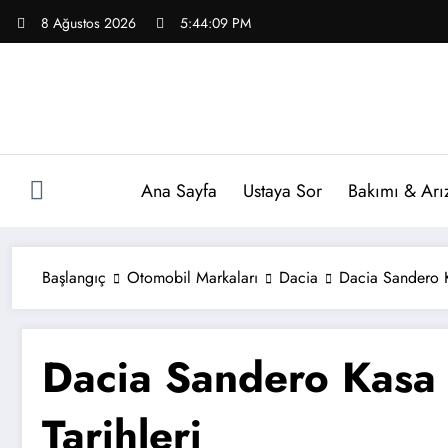
İçeriğe
8 Ağustos 2026
5:44:10 PM
atla
Ana Sayfa
Ustaya Sor
Bakımı & Arı
Başlangıç
Otomobil Markaları
Dacia
Dacia Sandero Ka
Dacia Sandero Kasa 
Tarihleri