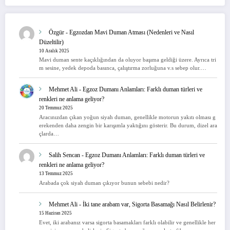
Özgür
-
Egzozdan Mavi Duman Atması (Nedenleri ve Nasıl
Düzeltilir)
10 Aralık 2025
Mavi duman sente kaçıklığından da oluyor başıma geldiği üzere. Ayrıca tri
m sesine, yedek depoda basınca, çalıştırma zorluğuna v.s sebep olur.…
Mehmet Ali
-
Egzoz Dumanı Anlamları: Farklı duman türleri ve
renkleri ne anlama geliyor?
20 Temmuz 2025
Aracınızdan çıkan yoğun siyah duman, genellikle motorun yakıtı olması g
erekenden daha zengin bir karışımla yaktığını gösterir. Bu durum, dizel ara
çlarda…
Salih Sencan
-
Egzoz Dumanı Anlamları: Farklı duman türleri ve
renkleri ne anlama geliyor?
13 Temmuz 2025
Arabada çok siyah duman çıkıyor bunun sebebi nedir?
Mehmet Ali
-
İki tane arabam var, Sigorta Basamağı Nasıl Belirlenir?
15 Haziran 2025
Evet, iki arabanız varsa sigorta basamakları farklı olabilir ve genellikle her