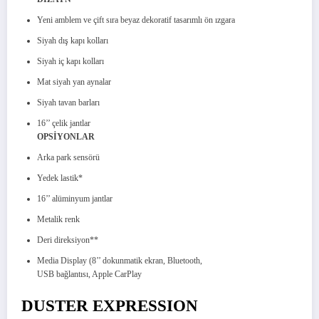
Yeni amblem ve çift sıra beyaz dekoratif tasarımlı ön ızgara
Siyah dış kapı kolları
Siyah iç kapı kolları
Mat siyah yan aynalar
Siyah tavan barları
16’’ çelik jantlar
OPSİYONLAR
Arka park sensörü
Yedek lastik*
16’’ alüminyum jantlar
Metalik renk
Deri direksiyon**
Media Display (8’’ dokunmatik ekran, Bluetooth,
USB bağlantısı, Apple CarPlay
DUSTER EXPRESSION