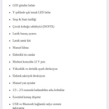
LED gündüz farları
Y şeklinde ışık imzalı LED farlar
Stop & Start özelliği
Çocuk koltuğu sabitleyici (ISOFIX)
Lastik basınç uyarısı
Lastik tamir kiti
Manuel klima
Elektrikli ön camlar
Merkezi konsolda 12 V priz
Yükseklik ve derinlik ayarlı direksiyon
Elektrik takviyeli direksiyon
Manuel yan aynalar
1/3 – 2/3 oranında katlanabilen arka koltuklar
Essential kumaş döşeme
USB ve Bluetooth bağlantılı radyo sistemi
DİZAYN