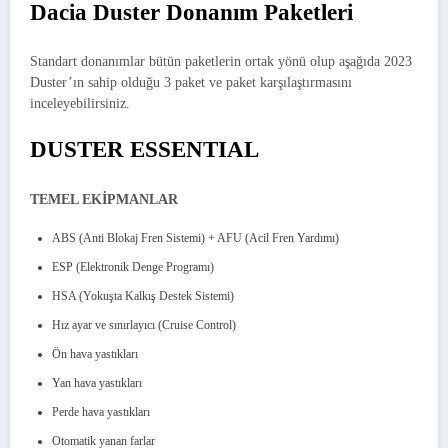
Dacia Duster Donanım Paketleri
Standart donanımlar bütün paketlerin ortak yönü olup aşağıda 2023
Duster’ın sahip olduğu 3 paket ve paket karşılaştırmasını
inceleyebilirsiniz.
DUSTER ESSENTIAL
TEMEL EKİPMANLAR
ABS (Anti Blokaj Fren Sistemi) + AFU (Acil Fren Yardımı)
ESP (Elektronik Denge Programı)
HSA (Yokuşta Kalkış Destek Sistemi)
Hız ayar ve sınırlayıcı (Cruise Control)
Ön hava yastıkları
Yan hava yastıkları
Perde hava yastıkları
Otomatik yanan farlar