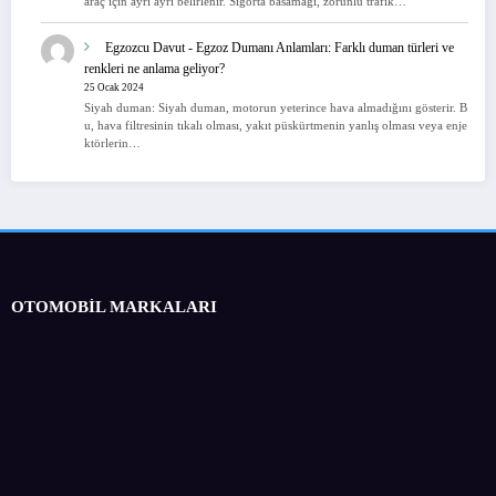
araç için ayrı ayrı belirlenir. Sigorta basamağı, zorunlu trafik…
Egzozcu Davut
-
Egzoz Dumanı Anlamları: Farklı duman türleri ve
renkleri ne anlama geliyor?
25 Ocak 2024
Siyah duman: Siyah duman, motorun yeterince hava almadığını gösterir. B
u, hava filtresinin tıkalı olması, yakıt püskürtmenin yanlış olması veya enje
ktörlerin…
OTOMOBİL MARKALARI