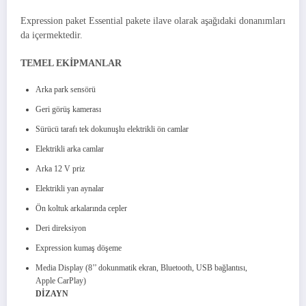
Expression paket Essential pakete ilave olarak aşağıdaki donanımları
da içermektedir.
TEMEL EKİPMANLAR
Arka park sensörü
Geri görüş kamerası
Sürücü tarafı tek dokunuşlu elektrikli ön camlar
Elektrikli arka camlar
Arka 12 V priz
Elektrikli yan aynalar
Ön koltuk arkalarında cepler
Deri direksiyon
Expression kumaş döşeme
Media Display (8’’ dokunmatik ekran, Bluetooth, USB bağlantısı,
Apple CarPlay)
DİZAYN