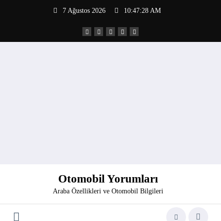
İçeriğe
7 Ağustos 2026
10:47:29 AM
atla
Otomobil Yorumları
Araba Özellikleri ve Otomobil Bilgileri