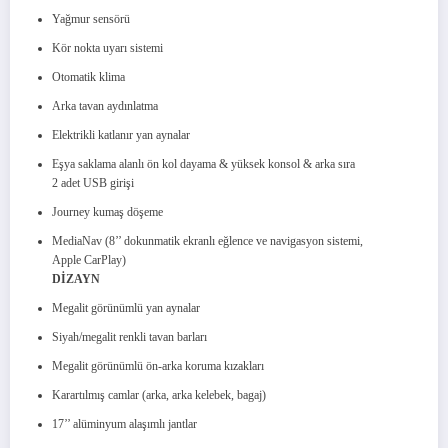
Yağmur sensörü
Kör nokta uyarı sistemi
Otomatik klima
Arka tavan aydınlatma
Elektrikli katlanır yan aynalar
Eşya saklama alanlı ön kol dayama & yüksek konsol & arka sıra
2 adet USB girişi
Journey kumaş döşeme
MediaNav (8’’ dokunmatik ekranlı eğlence ve navigasyon sistemi,
Apple CarPlay)
DİZAYN
Megalit görünümlü yan aynalar
Siyah/megalit renkli tavan barları
Megalit görünümlü ön-arka koruma kızakları
Karartılmış camlar (arka, arka kelebek, bagaj)
17’’ alüminyum alaşımlı jantlar