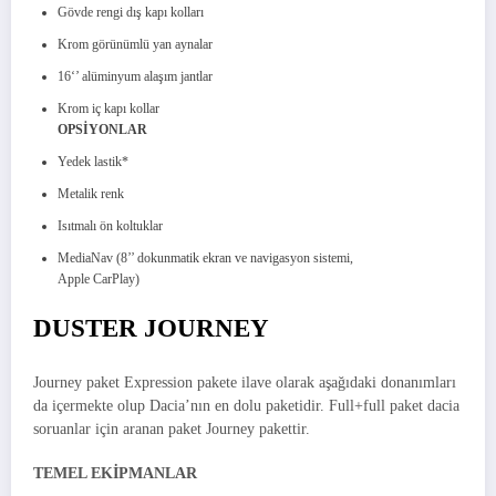
Gövde rengi dış kapı kolları
Krom görünümlü yan aynalar
16‘’ alüminyum alaşım jantlar
Krom iç kapı kollar
OPSİYONLAR
Yedek lastik*
Metalik renk
Isıtmalı ön koltuklar
MediaNav (8’’ dokunmatik ekran ve navigasyon sistemi,
Apple CarPlay)
DUSTER JOURNEY
Journey paket Expression pakete ilave olarak aşağıdaki donanımları
da içermekte olup Dacia’nın en dolu paketidir. Full+full paket dacia
soruanlar için aranan paket Journey pakettir.
TEMEL EKİPMANLAR