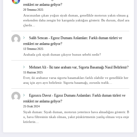
renkleri ne anlama geliyor?
20 Temmuz 2025
Aracınızdan çıkan yoğun siyah duman, genellikle motorun yakıtı olması g
erekenden daha zengin bir karışımla yaktığını gösterir. Bu durum, dizel ara
çlarda…
Salih Sencan
-
Egzoz Dumanı Anlamları: Farklı duman türleri ve
renkleri ne anlama geliyor?
13 Temmuz 2025
Arabada çok siyah duman çıkıyor bunun sebebi nedir?
Mehmet Ali
-
İki tane arabam var, Sigorta Basamağı Nasıl Belirlenir?
15 Haziran 2025
Evet, iki arabanız varsa sigorta basamakları farklı olabilir ve genellikle her
araç için ayrı ayrı belirlenir. Sigorta basamağı, zorunlu trafik…
Egzozcu Davut
-
Egzoz Dumanı Anlamları: Farklı duman türleri ve
renkleri ne anlama geliyor?
25 Ocak 2024
Siyah duman: Siyah duman, motorun yeterince hava almadığını gösterir. B
u, hava filtresinin tıkalı olması, yakıt püskürtmenin yanlış olması veya enje
ktörlerin…