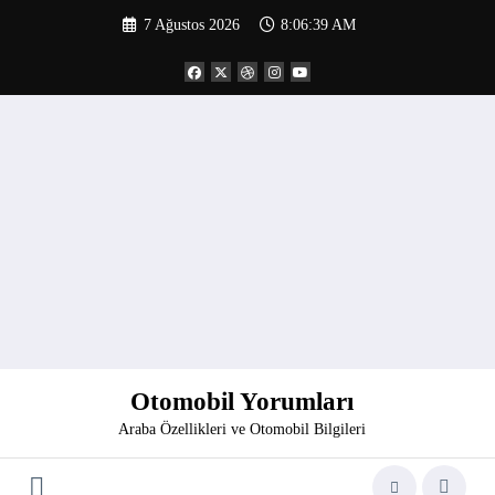
İçeriğe
7 Ağustos 2026
8:06:39 AM
atla
Otomobil Yorumları
Araba Özellikleri ve Otomobil Bilgileri