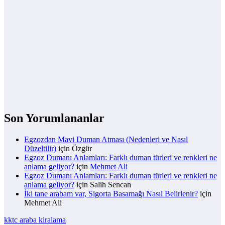
Son Yorumlananlar
Egzozdan Mavi Duman Atması (Nedenleri ve Nasıl
Düzeltilir)
için
Özgür
Egzoz Dumanı Anlamları: Farklı duman türleri ve renkleri ne
anlama geliyor?
için
Mehmet Ali
Egzoz Dumanı Anlamları: Farklı duman türleri ve renkleri ne
anlama geliyor?
için
Salih Sencan
İki tane arabam var, Sigorta Basamağı Nasıl Belirlenir?
için
Mehmet Ali
kktc araba kiralama