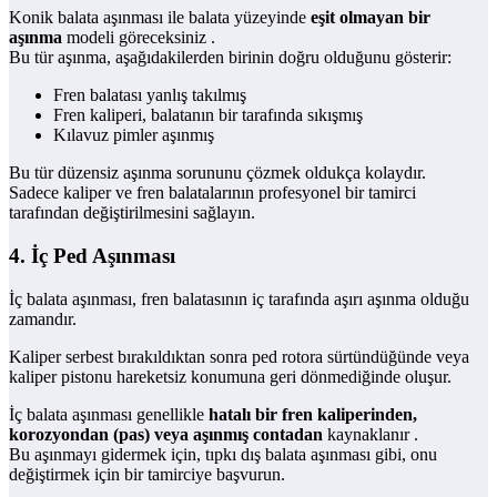
Konik balata aşınması ile balata yüzeyinde
eşit olmayan bir
aşınma
modeli göreceksiniz .
Bu tür aşınma, aşağıdakilerden birinin doğru olduğunu gösterir:
Fren balatası yanlış takılmış
Fren kaliperi, balatanın bir tarafında sıkışmış
Kılavuz pimler aşınmış
Bu tür düzensiz aşınma sorununu çözmek oldukça kolaydır.
Sadece kaliper ve fren balatalarının profesyonel bir tamirci
tarafından değiştirilmesini sağlayın.
4. İç Ped Aşınması
İç balata aşınması, fren balatasının iç tarafında aşırı aşınma olduğu
zamandır.
Kaliper serbest bırakıldıktan sonra ped rotora sürtündüğünde veya
kaliper pistonu hareketsiz konumuna geri dönmediğinde oluşur.
İç balata aşınması genellikle
hatalı bir fren kaliperinden,
korozyondan (pas) veya aşınmış contadan
kaynaklanır .
Bu aşınmayı gidermek için, tıpkı dış balata aşınması gibi, onu
değiştirmek için bir tamirciye başvurun.