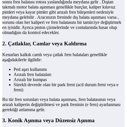
sonra fren balatası rotora yaslandığında meydana gelir . Dıştan
takmalı motor balata aşınması genellikle burçlar, kaliper kılavuz
pimleri veya kayar pimler gibi arızalı fren bileşenleri nedeniyle
meydana gelebilir . Aracınızın freninde dış balata aşınması varsa ,
sorunu olan her kaliperi ve fren balatasını bir tamirciye değiştirmek
en iyisidir. Ayrıca piston çizmelerinde ve contalarında hasar olup
olmadığını da kontrol edecekler.
2. Çatlaklar, Camlar veya Kaldırma
Kenarları kalkık camlı veya çatlak fren balataları genellikle
aşağıdakilerle ilgilidir:
Ped aşırı kullanımı
Arızalı fren balataları
Arızalı bir kumpas
Sürekli devrede olan bir park freni (acil durum freni veya e
freni)
Bu tür fren sorunları veya balata aşınması, fren balatasının veya
arızalı kaliperin değiştirilmesi ve park freninin (e fren) ayarlanması
gerektiği anlamına gelir.
3. Konik Aşınma veya Düzensiz Aşınma