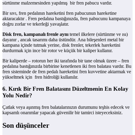
sürtünme malzemesinden yapılmış bir fren pabucu vardır.
Bir sıvı, fren pedalının hareketini fren pabucunun hareketine
aktaracaktır . Fren pedalına bastığınızda, fren pabucunu kampanaya
doğru zorlar ve tekerleği yavaşlatır.
Disk fren, kampanalı frenle aynı
temel ilkelere (sürtünme ve ısı)
dayanır , ancak tasarımı daha üstündür. Ana bileşenleri metal bir
kampana içinde tutmak yerine, disk frenler, tekerlek hareketini
durdurmak için ince bir rotor ve küçük bir kaliper kullanır.
Bir kaliperde – rotorun her iki tarafında bir tane olmak üzere – fren
pedalına bastığınızda birbirine kenetlenen iki fren balatası vardır. Bu
fren sisteminde de fren pedalı hareketini fren kuvvetine aktarmak ve
yükseltmek için fren hidroliği kullanılır.
6. Kırık Bir Fren Balatasını Düzeltmenin En Kolay
Yolu Nedir?
Çatlak veya aşınmış fren balatalarınızın durumunu teşhis edecek ve
kapsamlı onarımlar yapacak güvenilir bir tamirci isteyeceksiniz.
Son düşünceler