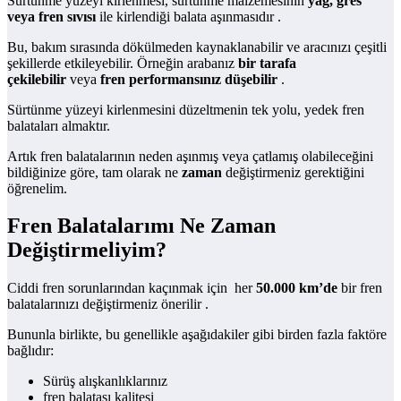
Sürtünme yüzeyi kirlenmesi, sürtünme malzemesinin
yağ, gres
veya fren sıvısı
ile kirlendiği balata aşınmasıdır .
Bu, bakım sırasında dökülmeden kaynaklanabilir ve aracınızı çeşitli
şekillerde etkileyebilir. Örneğin arabanız
bir tarafa
çekilebilir
veya
fren performansınız düşebilir
.
Sürtünme yüzeyi kirlenmesini düzeltmenin tek yolu, yedek fren
balataları almaktır.
Artık fren balatalarının neden aşınmış veya çatlamış olabileceğini
bildiğinize göre, tam olarak ne
zaman
değiştirmeniz gerektiğini
öğrenelim.
Fren Balatalarımı Ne Zaman
Değiştirmeliyim?
Ciddi fren sorunlarından kaçınmak için her
50.000 km’de
bir fren
balatalarınızı değiştirmeniz önerilir .
Bununla birlikte, bu genellikle aşağıdakiler gibi birden fazla faktöre
bağlıdır:
Sürüş alışkanlıklarınız
fren balatası kalitesi