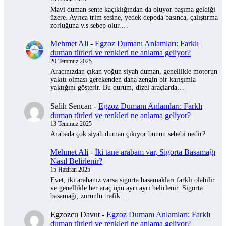
Mavi duman sente kaçıklığından da oluyor başıma geldiği
üzere. Ayrıca trim sesine, yedek depoda basınca, çalıştırma
zorluğuna v.s sebep olur.…
Mehmet Ali
-
Egzoz Dumanı Anlamları: Farklı
duman türleri ve renkleri ne anlama geliyor?
20 Temmuz 2025
Aracınızdan çıkan yoğun siyah duman, genellikle motorun
yakıtı olması gerekenden daha zengin bir karışımla
yaktığını gösterir. Bu durum, dizel araçlarda…
Salih Sencan
-
Egzoz Dumanı Anlamları: Farklı
duman türleri ve renkleri ne anlama geliyor?
13 Temmuz 2025
Arabada çok siyah duman çıkıyor bunun sebebi nedir?
Mehmet Ali
-
İki tane arabam var, Sigorta Basamağı
Nasıl Belirlenir?
15 Haziran 2025
Evet, iki arabanız varsa sigorta basamakları farklı olabilir
ve genellikle her araç için ayrı ayrı belirlenir. Sigorta
basamağı, zorunlu trafik…
Egzozcu Davut
-
Egzoz Dumanı Anlamları: Farklı
duman türleri ve renkleri ne anlama geliyor?