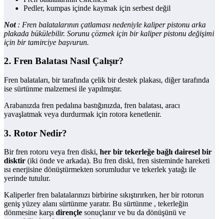
Pedler, kumpas içinde kaymak için serbest değil
Not
: Fren balatalarının çatlaması nedeniyle kaliper pistonu arka
plakada bükülebilir. Sorunu çözmek için bir kaliper pistonu değişimi
için bir tamirciye başvurun.
2. Fren Balatası Nasıl Çalışır?
Fren balataları, bir tarafında çelik bir destek plakası, diğer tarafında
ise sürtünme malzemesi ile yapılmıştır.
Arabanızda fren pedalına bastığınızda, fren balatası, aracı
yavaşlatmak veya durdurmak için rotora kenetlenir.
3. Rotor Nedir?
Bir fren rotoru veya fren diski,
her bir tekerleğe bağlı dairesel bir
disktir
(iki önde ve arkada). Bu fren diski, fren sisteminde hareketi
ısı enerjisine dönüştürmekten sorumludur ve tekerlek yatağı ile
yerinde tutulur.
Kaliperler fren balatalarınızı birbirine sıkıştırırken, her bir rotorun
geniş yüzey alanı sürtünme yaratır. Bu sürtünme , tekerleğin
dönmesine karşı
dirençle
sonuçlanır ve bu da dönüşünü ve