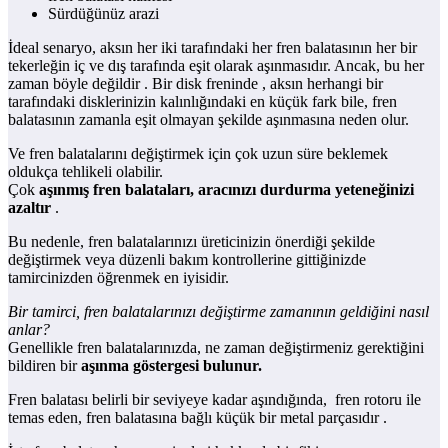
Sürdüğünüz arazi
İdeal senaryo, aksın her iki tarafındaki her fren balatasının her bir
tekerleğin iç ve dış tarafında eşit olarak aşınmasıdır. Ancak, bu her
zaman böyle değildir . Bir disk freninde , aksın herhangi bir
tarafındaki disklerinizin kalınlığındaki en küçük fark bile, fren
balatasının zamanla eşit olmayan şekilde aşınmasına neden olur.
Ve fren balatalarını değiştirmek için çok uzun süre beklemek
oldukça tehlikeli olabilir.
Çok
aşınmış fren balataları, aracınızı durdurma yeteneğinizi
azaltır
.
Bu nedenle, fren balatalarınızı üreticinizin önerdiği şekilde
değiştirmek veya düzenli bakım kontrollerine gittiğinizde
tamircinizden öğrenmek en iyisidir.
Bir tamirci, fren balatalarınızı değiştirme zamanının geldiğini nasıl
anlar?
Genellikle fren balatalarınızda, ne zaman değiştirmeniz gerektiğini
bildiren bir
aşınma göstergesi bulunur.
Fren balatası belirli bir seviyeye kadar aşındığında, fren rotoru ile
temas eden, fren balatasına bağlı küçük bir metal parçasıdır .