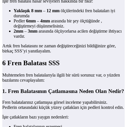
İşte fren balatası hasar seviyeleri hakkında bir fikir:
Yaklaşık 8 mm
–
12 mm
ölçülerindeki fren balataları iyi
durumda
Pedler
6mm
–
4mm
arasında bir şey ölçtüğünde ,
değiştirmeyi düşünmelisiniz.
2mm
–
3mm
arasında ölçüyorlarsa acilen değiştirme ihtiyacı
vardır.
Artık fren balatasını ne zaman değiştireceğinizi bildiğinize göre,
birkaç SSS’yi yanıtlayalım.
6 Fren Balatası SSS
Muhtemelen fren balatalarıyla ilgili bir sürü sorunuz var, o yüzden
bazılarını cevaplayalım:
1. Fren Balatasının Çatlamasına Neden Olan Nedir?
Fren balatalarınız çatlamışsa görsel inceleme yapabilirsiniz.
Pedlerin ortasındaki küçük yüzey çatlakları için pedleri kontrol edin.
İşte çatlakların bazı yaygın nedenleri:
Fren balatalarının esnemesi