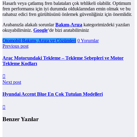
Hasarlı veya çatlamış fren balataları çok tehlikeli olabilir. Optimum
fren performansı için iyi durumda olduklarından emin olmak ve bu
rahatsız edici fren gürültüsünü önlemek güvenliğiniz için önemlidir.
Arabanızla alakalı sorunlar
Bakım-Arıza
kategorimizdeki yazıları
okuyabilirsiniz.
Google
‘de bizi aratabilirsiniz
Otomobil Bakımı, Arıza ve Çözümleri
0 Yorumlar
Previous post
Araç Motorundaki Tekleme – Tekleme Sebepleri ve Motor
Tekleme Kodları
Next post
Hyundai Accent Blue En Çok Tutulan Modelleri
Benzer Yazılar