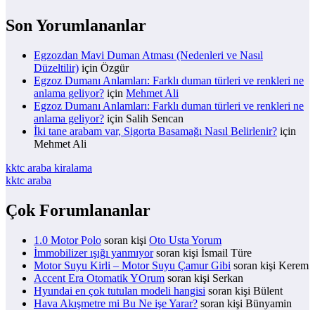
Son Yorumlananlar
Egzozdan Mavi Duman Atması (Nedenleri ve Nasıl
Düzeltilir)
için
Özgür
Egzoz Dumanı Anlamları: Farklı duman türleri ve renkleri ne
anlama geliyor?
için
Mehmet Ali
Egzoz Dumanı Anlamları: Farklı duman türleri ve renkleri ne
anlama geliyor?
için
Salih Sencan
İki tane arabam var, Sigorta Basamağı Nasıl Belirlenir?
için
Mehmet Ali
kktc araba kiralama
kktc araba
Çok Forumlananlar
1.0 Motor Polo
soran kişi
Oto Usta Yorum
İmmobilizer ışığı yanmıyor
soran kişi İsmail Türe
Motor Suyu Kirli – Motor Suyu Çamur Gibi
soran kişi Kerem
Accent Era Otomatik YOrum
soran kişi Serkan
Hyundai en çok tutulan modeli hangisi
soran kişi Bülent
Hava Akışmetre mi Bu Ne işe Yarar?
soran kişi Bünyamin