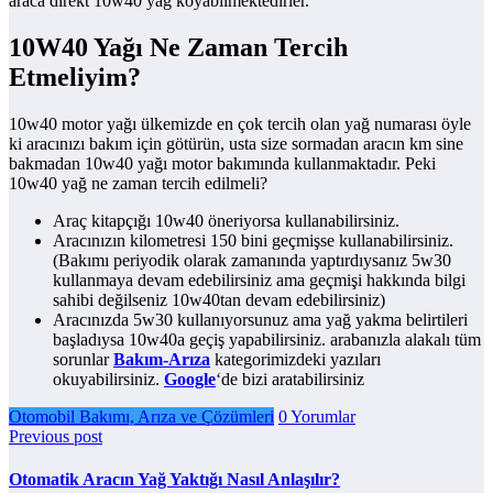
araca direkt 10w40 yağ koyabilmektedirler.
10W40 Yağı Ne Zaman Tercih
Etmeliyim?
10w40 motor yağı ülkemizde en çok tercih olan yağ numarası öyle
ki aracınızı bakım için götürün, usta size sormadan aracın km sine
bakmadan 10w40 yağı motor bakımında kullanmaktadır. Peki
10w40 yağ ne zaman tercih edilmeli?
Araç kitapçığı 10w40 öneriyorsa kullanabilirsiniz.
Aracınızın kilometresi 150 bini geçmişse kullanabilirsiniz.
(Bakımı periyodik olarak zamanında yaptırdıysanız 5w30
kullanmaya devam edebilirsiniz ama geçmişi hakkında bilgi
sahibi değilseniz 10w40tan devam edebilirsiniz)
Aracınızda 5w30 kullanıyorsunuz ama yağ yakma belirtileri
başladıysa 10w40a geçiş yapabilirsiniz. arabanızla alakalı tüm
sorunlar
Bakım-Arıza
kategorimizdeki yazıları
okuyabilirsiniz.
Google
‘de bizi aratabilirsiniz
Otomobil Bakımı, Arıza ve Çözümleri
0 Yorumlar
Previous post
Otomatik Aracın Yağ Yaktığı Nasıl Anlaşılır?