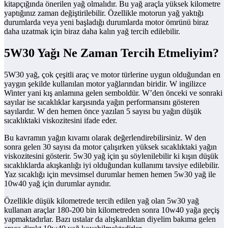
kitapçığında önerilen yağ olmalıdır. Bu yağ araçla yüksek kilometre
yaptığınız zaman değiştirilebilir. Özellikle motorun yağ yaktığı
durumlarda veya yeni başladığı durumlarda motor ömrünü biraz
daha uzatmak için biraz daha kalın yağ tercih edilebilir.
5W30 Yağı Ne Zaman Tercih Etmeliyim?
5W30 yağ, çok çeşitli araç ve motor türlerine uygun olduğundan en
yaygın şekilde kullanılan motor yağlarından biridir. W ingilizce
Winter yani kış anlamına gelen semboldür. W’den önceki ve sonraki
sayılar ise sıcaklıklar karşısında yağın performansını gösteren
sayılardır. W den hemen önce yazılan 5 sayısı bu yağın düşük
sıcaklıktaki viskozitesini ifade eder.
Bu kavramın yağın kıvamı olarak değerlendirebilirsiniz. W den
sonra gelen 30 sayısı da motor çalışırken yüksek sıcaklıktaki yağın
viskozitesini gösterir. 5w30 yağ için şu söylenilebilir ki kışın düşük
sıcaklıklarda akışkanlığı iyi olduğundan kullanımı tavsiye edilebilir.
Yaz sıcaklığı için mevsimsel durumlar hemen hemen 5w30 yağ ile
10w40 yağ için durumlar aynıdır.
Özellikle düşük kilometrede tercih edilen yağ olan 5w30 yağ
kullanan araçlar 180-200 bin kilometreden sonra 10w40 yağa geçiş
yapmaktadırlar. Bazı ustalar da alışkanlıktan diyelim bakıma gelen