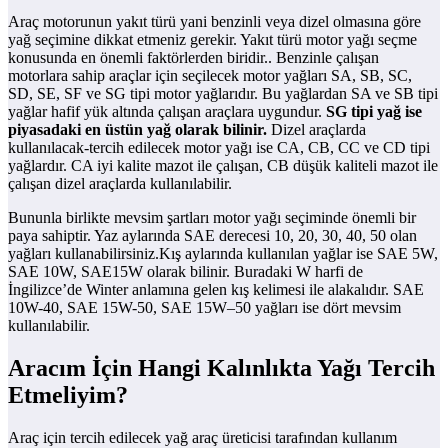
Araç motorunun yakıt türü yani benzinli veya dizel olmasına göre
yağ seçimine dikkat etmeniz gerekir. Yakıt türü motor yağı seçme
konusunda en önemli faktörlerden biridir.. Benzinle çalışan
motorlara sahip araçlar için seçilecek motor yağları SA, SB, SC,
SD, SE, SF ve SG tipi motor yağlarıdır. Bu yağlardan SA ve SB tipi
yağlar hafif yük altında çalışan araçlara uygundur.
SG tipi yağ ise
piyasadaki en üstün yağ olarak bilinir.
Dizel araçlarda
kullanılacak-tercih edilecek motor yağı ise CA, CB, CC ve CD tipi
yağlardır. CA iyi kalite mazot ile çalışan, CB düşük kaliteli mazot ile
çalışan dizel araçlarda kullanılabilir.
Bununla birlikte mevsim şartları motor yağı seçiminde önemli bir
paya sahiptir. Yaz aylarında SAE derecesi 10, 20, 30, 40, 50 olan
yağları kullanabilirsiniz.Kış aylarında kullanılan yağlar ise SAE 5W,
SAE 10W, SAE15W olarak bilinir. Buradaki W harfi de
İngilizce’de Winter anlamına gelen kış kelimesi ile alakalıdır. SAE
10W-40, SAE 15W-50, SAE 15W–50 yağları ise dört mevsim
kullanılabilir.
Aracım İçin Hangi Kalınlıkta Yağı Tercih
Etmeliyim?
Araç için tercih edilecek yağ araç üreticisi tarafından kullanım