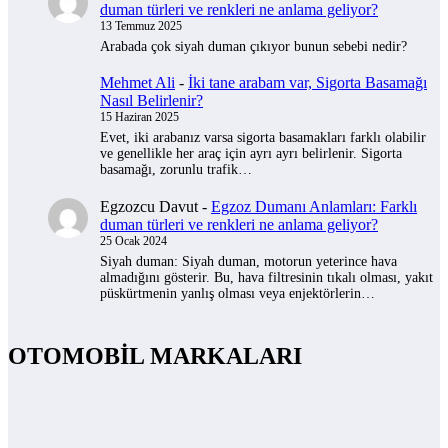
duman türleri ve renkleri ne anlama geliyor?
13 Temmuz 2025
Arabada çok siyah duman çıkıyor bunun sebebi nedir?
Mehmet Ali
-
İki tane arabam var, Sigorta Basamağı
Nasıl Belirlenir?
15 Haziran 2025
Evet, iki arabanız varsa sigorta basamakları farklı olabilir
ve genellikle her araç için ayrı ayrı belirlenir. Sigorta
basamağı, zorunlu trafik…
Egzozcu Davut
-
Egzoz Dumanı Anlamları: Farklı
duman türleri ve renkleri ne anlama geliyor?
25 Ocak 2024
Siyah duman: Siyah duman, motorun yeterince hava
almadığını gösterir. Bu, hava filtresinin tıkalı olması, yakıt
püskürtmenin yanlış olması veya enjektörlerin…
OTOMOBİL MARKALARI