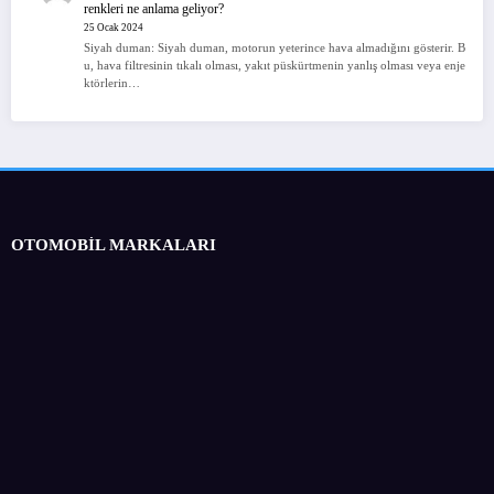
renkleri ne anlama geliyor?
25 Ocak 2024
Siyah duman: Siyah duman, motorun yeterince hava almadığını gösterir. B
u, hava filtresinin tıkalı olması, yakıt püskürtmenin yanlış olması veya enje
ktörlerin…
OTOMOBİL MARKALARI