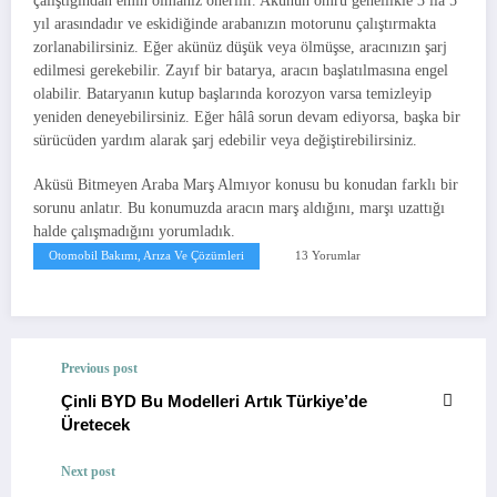
çalıştığından emin olmanız önerilir. Akünün ömrü genellikle 3 ila 5
yıl arasındadır ve eskidiğinde arabanızın motorunu çalıştırmakta
zorlanabilirsiniz. Eğer akünüz düşük veya ölmüşse, aracınızın şarj
edilmesi gerekebilir. Zayıf bir batarya, aracın başlatılmasına engel
olabilir. Bataryanın kutup başlarında korozyon varsa temizleyip
yeniden deneyebilirsiniz. Eğer hâlâ sorun devam ediyorsa, başka bir
sürücüden yardım alarak şarj edebilir veya değiştirebilirsiniz.
Aküsü Bitmeyen Araba Marş Almıyor konusu bu konudan farklı bir
sorunu anlatır. Bu konumuzda aracın marş aldığını, marşı uzattığı
halde çalışmadığını yorumladık.
Otomobil Bakımı, Arıza Ve Çözümleri
13 Yorumlar
Previous post
Çinli BYD Bu Modelleri Artık Türkiye’de
Üretecek
Next post