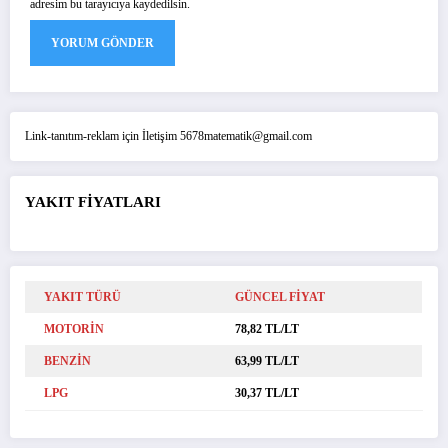
adresim bu tarayıcıya kaydedilsin.
Link-tanıtım-reklam için İletişim 5678matematik@gmail.com
YAKIT FİYATLARI
YAKIT TÜRÜ
GÜNCEL FİYAT
MOTORİN
78,82 TL/LT
BENZİN
63,99 TL/LT
LPG
30,37 TL/LT