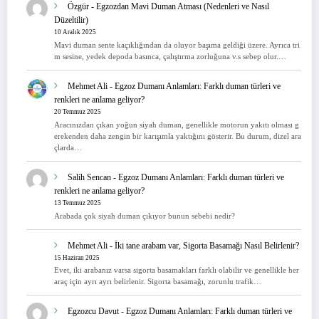
Özgür
-
Egzozdan Mavi Duman Atması (Nedenleri ve Nasıl
Düzeltilir)
10 Aralık 2025
Mavi duman sente kaçıklığından da oluyor başıma geldiği üzere. Ayrıca tri
m sesine, yedek depoda basınca, çalıştırma zorluğuna v.s sebep olur.…
Mehmet Ali
-
Egzoz Dumanı Anlamları: Farklı duman türleri ve
renkleri ne anlama geliyor?
20 Temmuz 2025
Aracınızdan çıkan yoğun siyah duman, genellikle motorun yakıtı olması g
erekenden daha zengin bir karışımla yaktığını gösterir. Bu durum, dizel ara
çlarda…
Salih Sencan
-
Egzoz Dumanı Anlamları: Farklı duman türleri ve
renkleri ne anlama geliyor?
13 Temmuz 2025
Arabada çok siyah duman çıkıyor bunun sebebi nedir?
Mehmet Ali
-
İki tane arabam var, Sigorta Basamağı Nasıl Belirlenir?
15 Haziran 2025
Evet, iki arabanız varsa sigorta basamakları farklı olabilir ve genellikle her
araç için ayrı ayrı belirlenir. Sigorta basamağı, zorunlu trafik…
Egzozcu Davut
-
Egzoz Dumanı Anlamları: Farklı duman türleri ve