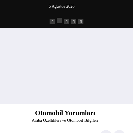
İçeriğe
6 Ağustos 2026
atla
Otomobil Yorumları
Araba Özellikleri ve Otomobil Bilgileri