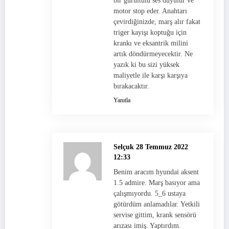
bir gürültülü ses duyulur ve
motor stop eder. Anahtarı
çevirdiğinizde, marş alır fakat
triger kayışı koptuğu için
krankı ve eksantrik milini
artık döndürmeyecektir. Ne
yazık ki bu sizi yüksek
maliyetle ile karşı karşıya
bırakacaktır.
Yanıtla
Selçuk
28 Temmuz 2022
12:33
Benim aracım hyundai aksent
1.5 admire. Marş basıyor ama
çalışmıyordu. 5_6 ustaya
götürdüm anlamadılar. Yetkili
servise gittim, krank sensörü
arızası imiş. Yaptırdım.