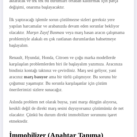
aktaracak ve tek tek bu durumları ortadan kaldırmak için parça
değişimi, onarıma başlayacaktır.
İlk yaptıracağı işlemle sorun çözülmezse sizleri gereksiz yere
yapılan harcamalar ve arabanızda devam eden sorunlar bekliyor
olacaktır.
Marşın Zayıf Basması
veya marş basan aracın çalışmama
problemiyle alakalı en çok rastlanan durumlardan bahsetmeye
başlayalım.
Renault, Hyundai, Honda, Citroen ve çoğu marka modellerde
karşılaşılan problemlerden biri ile başlayalım yazımıza. Aracınıza
bindiniz kontağı taktınız ve çevirdiniz. Marş sesi geliyor, yani
aracınız
marş basıyor
ama bir türlü çalışmıyor. Bu sorunu bir
çoğumuz yaşamıştır. Bu sorunla karşılaşanlar için çözüm
önerilerimizi sizlere sunacağız.
Aslında problem net olarak buysa, yani marşı düzgün alıyorsa,
kesikli değil de direkt marş sesini duyuyorsanız çözümünüz de net
olacaktır. Çünkü bu durum direkt immobilizer sorununu işaret
etmektedir.
İmmobilizer
(Anahtar Tanıma)