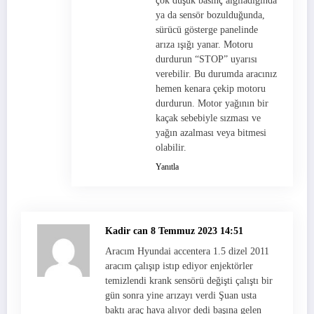
çok düşük basınç algıladığında
ya da sensör bozulduğunda,
sürücü gösterge panelinde
arıza ışığı yanar. Motoru
durdurun “STOP” uyarısı
verebilir. Bu durumda aracınız
hemen kenara çekip motoru
durdurun. Motor yağının bir
kaçak sebebiyle sızması ve
yağın azalması veya bitmesi
olabilir.
Yanıtla
Kadir can
8 Temmuz 2023 14:51
Aracım Hyundai accentera 1.5 dizel 2011
aracım çalışıp istıp ediyor enjektörler
temizlendi krank sensörü değişti çalıştı bir
gün sonra yine arızayı verdi Şuan usta
baktı araç hava alıyor dedi başına gelen