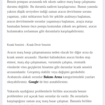
Benzin pompası arızasında tek sıkıntı sadece marş basıp çalışmama
durumu değildir. Bu durumla nadiren karşılaşırsınız. Bunun yanında
yakıtın düşük seviyelere indiği zaman aracın devirlenme sorunu
yaşaması, yakıt miktarının hızlı bir şekilde azalmaya başlaması,
aracın devirlenmede sorunlar yaşanmaya başlaması, araçta marşa
basmadan hemen önce pompa kısmından yüksek ses gelmesi, aracın
hızlanmakta zorlanması gibi durumlarla karşılaşabilirsiniz.
Krank Sensörü – Krank Devir Sensörü
Aracın marş basıp çalışmamasına neden olacak bir diğer arıza da
krank sensör arızasıdır. Hareket halindeyken aracın birden stop
etmesi, marş alıp çalışmaması, vuruntulu çalışma, otomatik
viteslerde vites geçişlerini hissetme gibi durumlar krank sensörü
arızasındandır. Gevşemiş olabilir veya değişimi gerekebilir.
Arabanızla alakalı sorunlar
Bakım-Arıza
kategorimizdeki yazıları
okuyabilirsiniz.
Google
‘de bizi aratabilirsiniz.
Yukarıda saydığımız problemlerle birlikte aracınızda benzer
problemlere yol açacak bazı sorunlar da vardır. Bu sorunlarla
karşılaştığınız zaman araç marş basar çalışmaz. Bununla birlikte