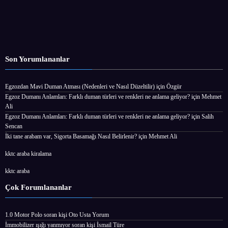
Son Yorumlananlar
Egzozdan Mavi Duman Atması (Nedenleri ve Nasıl Düzeltilir)
için
Özgür
Egzoz Dumanı Anlamları: Farklı duman türleri ve renkleri ne anlama geliyor?
için
Mehmet
Ali
Egzoz Dumanı Anlamları: Farklı duman türleri ve renkleri ne anlama geliyor?
için
Salih
Sencan
İki tane arabam var, Sigorta Basamağı Nasıl Belirlenir?
için
Mehmet Ali
kktc araba kiralama
kktc araba
Çok Forumlananlar
1.0 Motor Polo
soran kişi
Oto Usta Yorum
İmmobilizer ışığı yanmıyor
soran kişi İsmail Türe