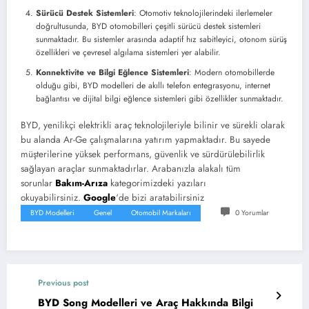
Sürücü Destek Sistemleri
: Otomotiv teknolojilerindeki ilerlemeler
doğrultusunda, BYD otomobilleri çeşitli sürücü destek sistemleri
sunmaktadır. Bu sistemler arasında adaptif hız sabitleyici, otonom sürüş
özellikleri ve çevresel algılama sistemleri yer alabilir.
Konnektivite ve Bilgi Eğlence Sistemleri
: Modern otomobillerde
olduğu gibi, BYD modelleri de akıllı telefon entegrasyonu, internet
bağlantısı ve dijital bilgi eğlence sistemleri gibi özellikler sunmaktadır.
BYD, yenilikçi elektrikli araç teknolojileriyle bilinir ve sürekli olarak
bu alanda Ar-Ge çalışmalarına yatırım yapmaktadır. Bu sayede
müşterilerine yüksek performans, güvenlik ve sürdürülebilirlik
sağlayan araçlar sunmaktadırlar. Arabanızla alakalı tüm
sorunlar
Bakım-Arıza
kategorimizdeki yazıları
okuyabilirsiniz.
Google
‘de bizi aratabilirsiniz
BYD Modelleri
Genel
Otomobil Markaları
0 Yorumlar
Previous post
BYD Song Modelleri ve Araç Hakkında Bilgi