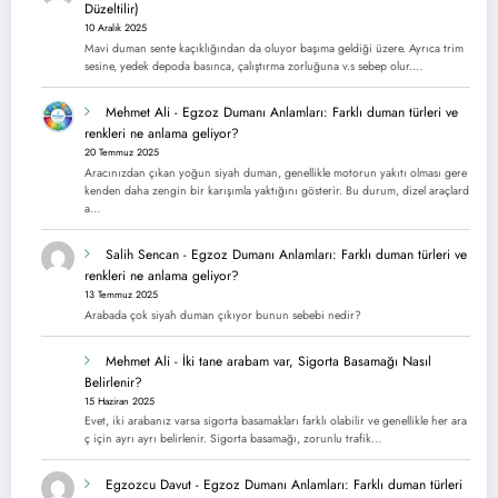
Düzeltilir)
10 Aralık 2025
Mavi duman sente kaçıklığından da oluyor başıma geldiği üzere. Ayrıca trim
sesine, yedek depoda basınca, çalıştırma zorluğuna v.s sebep olur.…
Mehmet Ali
-
Egzoz Dumanı Anlamları: Farklı duman türleri ve
renkleri ne anlama geliyor?
20 Temmuz 2025
Aracınızdan çıkan yoğun siyah duman, genellikle motorun yakıtı olması gere
kenden daha zengin bir karışımla yaktığını gösterir. Bu durum, dizel araçlard
a…
Salih Sencan
-
Egzoz Dumanı Anlamları: Farklı duman türleri ve
renkleri ne anlama geliyor?
13 Temmuz 2025
Arabada çok siyah duman çıkıyor bunun sebebi nedir?
Mehmet Ali
-
İki tane arabam var, Sigorta Basamağı Nasıl
Belirlenir?
15 Haziran 2025
Evet, iki arabanız varsa sigorta basamakları farklı olabilir ve genellikle her ara
ç için ayrı ayrı belirlenir. Sigorta basamağı, zorunlu trafik…
Egzozcu Davut
-
Egzoz Dumanı Anlamları: Farklı duman türleri