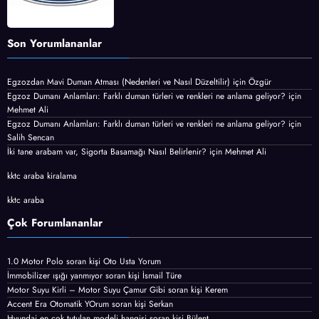
Son Yorumlananlar
Egzozdan Mavi Duman Atması (Nedenleri ve Nasıl Düzeltilir)
için
Özgür
Egzoz Dumanı Anlamları: Farklı duman türleri ve renkleri ne anlama geliyor?
için
Mehmet Ali
Egzoz Dumanı Anlamları: Farklı duman türleri ve renkleri ne anlama geliyor?
için
Salih Sencan
İki tane arabam var, Sigorta Basamağı Nasıl Belirlenir?
için
Mehmet Ali
kktc araba kiralama
kktc araba
Çok Forumlananlar
1.0 Motor Polo
soran kişi
Oto Usta Yorum
İmmobilizer ışığı yanmıyor
soran kişi İsmail Türe
Motor Suyu Kirli – Motor Suyu Çamur Gibi
soran kişi Kerem
Accent Era Otomatik YOrum
soran kişi Serkan
Hyundai en çok tutulan modeli hangisi
soran kişi Bülent