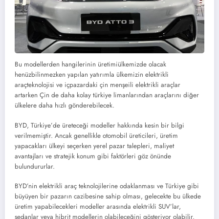
Bu modellerden hangilerinin üretimiülkemizde olacak
henüzbilinmezken yapılan yatırımla ülkemizin elektrikli
araçteknolojisi ve içpazardaki çin menşeili elektrikli araçlar
artarken Çin de daha kolay türkiye limanlarından araçlarını diğer
ülkelere daha hızlı gönderebilecek.
BYD, Türkiye’de üreteceği modeller hakkında kesin bir bilgi
verilmemiştir. Ancak genellikle otomobil üreticileri, üretim
yapacakları ülkeyi seçerken yerel pazar talepleri, maliyet
avantajları ve stratejik konum gibi faktörleri göz önünde
bulundururlar.
BYD’nin elektrikli araç teknolojilerine odaklanması ve Türkiye gibi
büyüyen bir pazarın cazibesine sahip olması, gelecekte bu ülkede
üretim yapabilecekleri modeller arasında elektrikli SUV’lar,
sedanlar veya hibrit modellerin olabileceğini gösteriyor olabilir.