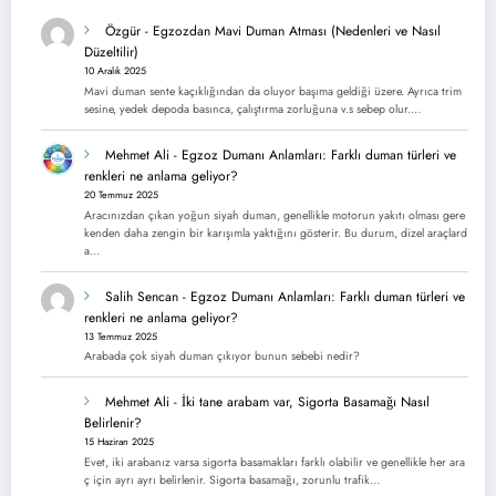
Özgür
-
Egzozdan Mavi Duman Atması (Nedenleri ve Nasıl
Düzeltilir)
10 Aralık 2025
Mavi duman sente kaçıklığından da oluyor başıma geldiği üzere. Ayrıca trim
sesine, yedek depoda basınca, çalıştırma zorluğuna v.s sebep olur.…
Mehmet Ali
-
Egzoz Dumanı Anlamları: Farklı duman türleri ve
renkleri ne anlama geliyor?
20 Temmuz 2025
Aracınızdan çıkan yoğun siyah duman, genellikle motorun yakıtı olması gere
kenden daha zengin bir karışımla yaktığını gösterir. Bu durum, dizel araçlard
a…
Salih Sencan
-
Egzoz Dumanı Anlamları: Farklı duman türleri ve
renkleri ne anlama geliyor?
13 Temmuz 2025
Arabada çok siyah duman çıkıyor bunun sebebi nedir?
Mehmet Ali
-
İki tane arabam var, Sigorta Basamağı Nasıl
Belirlenir?
15 Haziran 2025
Evet, iki arabanız varsa sigorta basamakları farklı olabilir ve genellikle her ara
ç için ayrı ayrı belirlenir. Sigorta basamağı, zorunlu trafik…