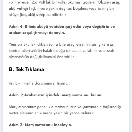
voltmetrede 12,6 Volt’luk bir voltaj okuması gösterir. Ölçülen
araç
akü voltajı
hiçbir yere yakın değilse, boşalmış veya bitmiş bir
aküye (boş akü) sahip olabilirsiniz.
Adım 4: Bitmiş aküyü yeniden şarj edin veya değiştirin ve
arabanızı çalıştırmayı deneyin.
Yeni bir akü takıldıktan sonra bile araç tekrar tık sesi çıkarırsa,
tamirci alternatörün hatalı olduğu sonucuna varabilir ve arızalı
alternatörün değiştirilmesini önerebilir.
B. Tek Tıklama
Tek bir tıklama durumunda, tamirci:
Adım 1: Arabanızın içindeki marş motorunu bulun.
Marş motorunuz genellikle motorunuzun ve şanzımanın bağlandığı
motor alanının alt kısmına yakın bir yerde bulunur.
Adım 2: Marş motorunu inceleyin.