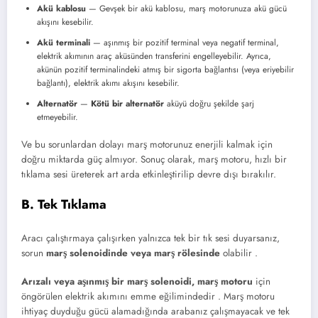
Akü kablosu
— Gevşek bir akü kablosu, marş motorunuza akü gücü
akışını kesebilir.
Akü terminali
— aşınmış bir pozitif terminal veya negatif terminal,
elektrik akımının araç aküsünden transferini engelleyebilir. Ayrıca,
akünün pozitif terminalindeki atmış bir sigorta bağlantısı (veya eriyebilir
bağlantı), elektrik akımı akışını kesebilir.
Alternatör
—
Kötü bir alternatör
aküyü doğru şekilde şarj
etmeyebilir.
Ve bu sorunlardan dolayı marş motorunuz enerjili kalmak için
doğru miktarda güç almıyor. Sonuç olarak, marş motoru, hızlı bir
tıklama sesi üreterek art arda etkinleştirilip devre dışı bırakılır.
B. Tek Tıklama
Aracı çalıştırmaya çalışırken yalnızca tek bir tık sesi duyarsanız,
sorun
marş solenoidinde veya marş rölesinde
olabilir .
Arızalı veya aşınmış bir marş solenoidi, marş motoru
için
öngörülen elektrik akımını emme eğilimindedir . Marş motoru
ihtiyaç duyduğu gücü alamadığında arabanız çalışmayacak ve tek