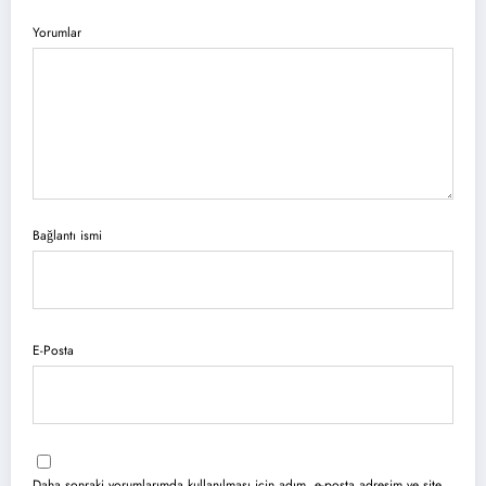
Yorumlar
Bağlantı ismi
E-Posta
Daha sonraki yorumlarımda kullanılması için adım, e-posta adresim ve site