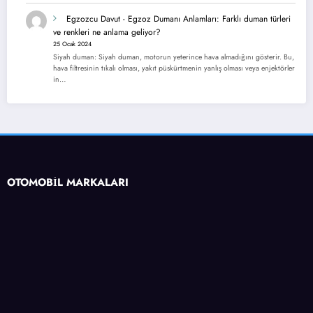
Egzozcu Davut
-
Egzoz Dumanı Anlamları: Farklı duman türleri
ve renkleri ne anlama geliyor?
25 Ocak 2024
Siyah duman: Siyah duman, motorun yeterince hava almadığını gösterir. Bu,
hava filtresinin tıkalı olması, yakıt püskürtmenin yanlış olması veya enjektörler
in…
OTOMOBİL MARKALARI