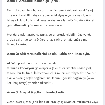
Adım 1: Arabanızı hemen çalıştırın
.
Tamirci bunun için başka bir araç, jumper kablo seti ve akü şarj
cihazı kullanabilir. Veya arabanızı takviyeyle çalıştırmak için bir
takviye kutusu kullanmak veya arabanın alternatörünü döndürmek
gibi
alternatif yöntemler
deneyebilirler .
Her durumda, araba çalışırsa, sorun aküde olabilir. Öte yandan,
araba çalışır ve sonra ölürse, arızalı bir alternatörünüz olma
ihtimali vardır.
Adım 2: Akü terminallerini ve akü kablolarını inceleyin.
Akünün pozitif terminali veya negatif
terminali
korozyon
gösteriyorsa (akü asidi sızıntısı nedeniyle),
tamirci bir tel fırça ile korozyon oluşumunu temizleyecektir. Ve bir
akü kablosu gevşek bağlanmışsa, tamirci gevşek bağlantıyı (veya
kötü bağlantıyı) yeniden sıkacaktır.
Adım 3: Araç akü voltajını kontrol edin.
Genel olarak, tam şarjlı bir akü, araç çalışmıyorken multimetre veya