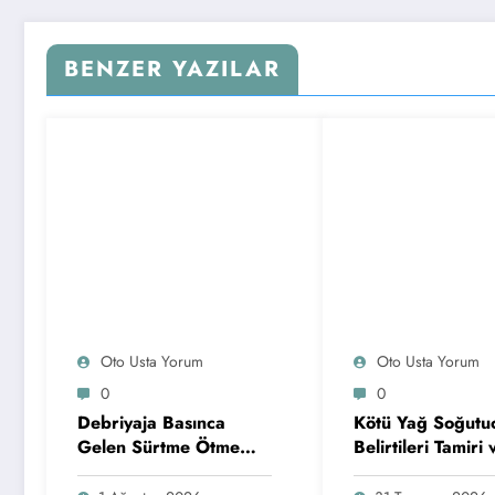
BENZER YAZILAR
Oto Usta Yorum
Oto Usta Yorum
0
0
Debriyaja Basınca
Kötü Yağ Soğutu
Gelen Sürtme Ötme
Belirtileri Tamiri 
Sesi
Değişim Zaman