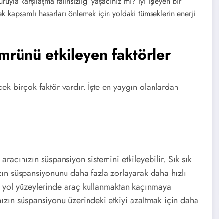
uruyla karşılaşma talihsizliği yaşadınız mı? İyi işleyen bir
ek kapsamlı hasarları önlemek için yoldaki tümseklerin enerji
mrünü etkileyen faktörler
ek birçok faktör vardır. İşte en yaygın olanlardan
aracınızın süspansiyon sistemini etkileyebilir. Sık sık
zın süspansiyonunu daha fazla zorlayarak daha hızlı
yol yüzeylerinde araç kullanmaktan kaçınmaya
nızın süspansiyonu üzerindeki etkiyi azaltmak için daha