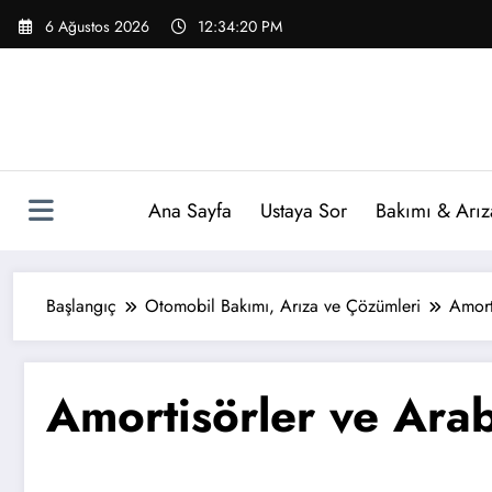
İçeriğe
6 Ağustos 2026
12:34:21 PM
atla
Ana Sayfa
Ustaya Sor
Bakımı & Arız
Başlangıç
Otomobil Bakımı, Arıza ve Çözümleri
Amort
Amortisörler ve Ara