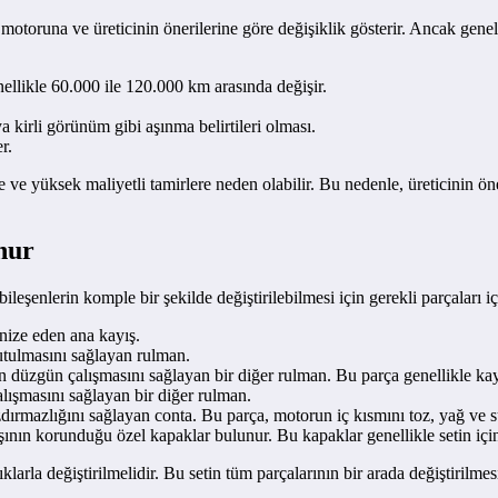
 motoruna ve üreticinin önerilerine göre değişiklik gösterir. Ancak gene
nellikle 60.000 ile 120.000 km arasında değişir.
a kirli görünüm gibi aşınma belirtileri olması.
r.
e yüksek maliyetli tamirlere neden olabilir. Bu nedenle, üreticinin öne
nur
bileşenlerin komple bir şekilde değiştirilebilmesi için gerekli parçaları içe
nize eden ana kayış.
utulmasını sağlayan rulman.
ın düzgün çalışmasını sağlayan bir diğer rulman. Bu parça genellikle ka
ışmasını sağlayan bir diğer rulman.
dırmazlığını sağlayan conta. Bu parça, motorun iç kısmını toz, yağ ve s
şının korunduğu özel kapaklar bulunur. Bu kapaklar genellikle setin için
klarla değiştirilmelidir. Bu setin tüm parçalarının bir arada değiştirilmes