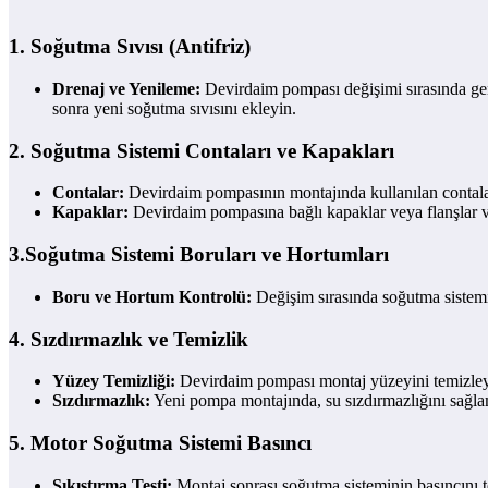
1.
Soğutma Sıvısı (Antifriz)
Drenaj ve Yenileme:
Devirdaim pompası değişimi sırasında gen
sonra yeni soğutma sıvısını ekleyin.
2.
Soğutma Sistemi Contaları ve Kapakları
Contalar:
Devirdaim pompasının montajında kullanılan contalar ge
Kapaklar:
Devirdaim pompasına bağlı kapaklar veya flanşlar var
3.
Soğutma Sistemi Boruları ve Hortumları
Boru ve Hortum Kontrolü:
Değişim sırasında soğutma sistemin
4.
Sızdırmazlık ve Temizlik
Yüzey Temizliği:
Devirdaim pompası montaj yüzeyini temizleyin 
Sızdırmazlık:
Yeni pompa montajında, su sızdırmazlığını sağlam
5.
Motor Soğutma Sistemi Basıncı
Sıkıştırma Testi:
Montaj sonrası soğutma sisteminin basıncını tes