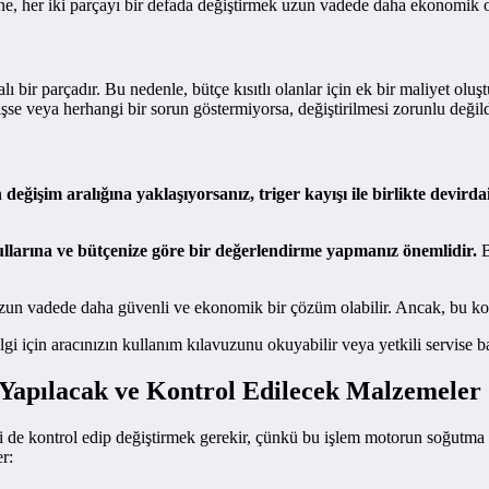
e, her iki parçayı bir defada değiştirmek uzun vadede daha ekonomik ol
bir parçadır. Bu nedenle, bütçe kısıtlı olanlar için ek bir maliyet oluştu
se veya herhangi bir sorun göstermiyorsa, değiştirilmesi zorunlu değild
n değişim aralığına yaklaşıyorsanız, triger kayışı ile birlikte devir
ullarına ve bütçenize göre bir değerlendirme yapmanız önemlidir.
B
 uzun vadede daha güvenli ve ekonomik bir çözüm olabilir. Ancak, bu konu
bilgi için aracınızın kullanım kılavuzunu okuyabilir veya yetkili servise b
Yapılacak ve Kontrol Edilecek Malzemeler
i de kontrol edip değiştirmek gerekir, çünkü bu işlem motorun soğutma s
r: