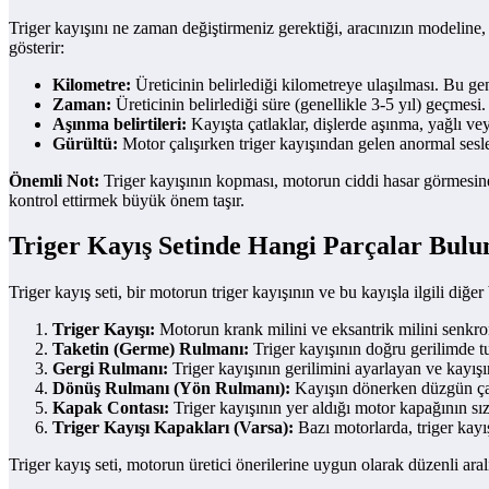
Triger kayışını ne zaman değiştirmeniz gerektiği, aracınızın modeline,
gösterir:
Kilometre:
Üreticinin belirlediği kilometreye ulaşılması. Bu ge
Zaman:
Üreticinin belirlediği süre (genellikle 3-5 yıl) geçmesi.
Aşınma belirtileri:
Kayışta çatlaklar, dişlerde aşınma, yağlı vey
Gürültü:
Motor çalışırken triger kayışından gelen anormal sesle
Önemli Not:
Triger kayışının kopması, motorun ciddi hasar görmesine v
kontrol ettirmek büyük önem taşır.
Triger Kayış Setinde Hangi Parçalar Bulu
Triger kayış seti, bir motorun triger kayışının ve bu kayışla ilgili diğer 
Triger Kayışı:
Motorun krank milini ve eksantrik milini senkro
Taketin (Germe) Rulmanı:
Triger kayışının doğru gerilimde t
Gergi Rulmanı:
Triger kayışının gerilimini ayarlayan ve kayış
Dönüş Rulmanı (Yön Rulmanı):
Kayışın dönerken düzgün çal
Kapak Contası:
Triger kayışının yer aldığı motor kapağının sız
Triger Kayışı Kapakları (Varsa):
Bazı motorlarda, triger kayı
Triger kayış seti, motorun üretici önerilerine uygun olarak düzenli aralı