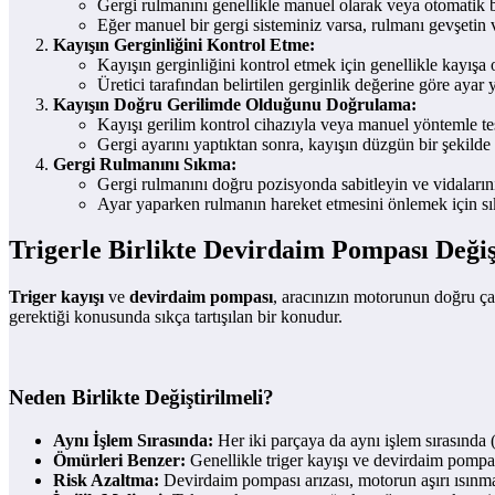
Gergi rulmanını genellikle manuel olarak veya otomatik b
Eğer manuel bir gergi sisteminiz varsa, rulmanı gevşetin 
Kayışın Gerginliğini Kontrol Etme:
Kayışın gerginliğini kontrol etmek için genellikle kayışa 
Üretici tarafından belirtilen gerginlik değerine göre ayar 
Kayışın Doğru Gerilimde Olduğunu Doğrulama:
Kayışı gerilim kontrol cihazıyla veya manuel yöntemle te
Gergi ayarını yaptıktan sonra, kayışın düzgün bir şekilde 
Gergi Rulmanını Sıkma:
Gergi rulmanını doğru pozisyonda sabitleyin ve vidalarını
Ayar yaparken rulmanın hareket etmesini önlemek için sık
Trigerle Birlikte Devirdaim Pompası Deği
Triger kayışı
ve
devirdaim pompası
, aracınızın motorunun doğru çal
gerektiği konusunda sıkça tartışılan bir konudur.
Neden Birlikte Değiştirilmeli?
Aynı İşlem Sırasında:
Her iki parçaya da aynı işlem sırasında (
Ömürleri Benzer:
Genellikle triger kayışı ve devirdaim pompası
Risk Azaltma:
Devirdaim pompası arızası, motorun aşırı ısınmas