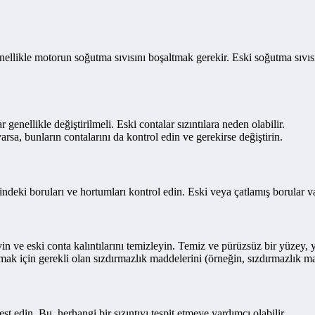
ellikle motorun soğutma sıvısını boşaltmak gerekir. Eski soğutma sıvıs
nellikle değiştirilmeli. Eski contalar sızıntılara neden olabilir.
sa, bunların contalarını da kontrol edin ve gerekirse değiştirin.
deki boruları ve hortumları kontrol edin. Eski veya çatlamış borular var
ve eski conta kalıntılarını temizleyin. Temiz ve pürüzsüz bir yüzey, y
ak için gerekli olan sızdırmazlık maddelerini (örneğin, sızdırmazlık m
t edin. Bu, herhangi bir sızıntıyı tespit etmeye yardımcı olabilir.