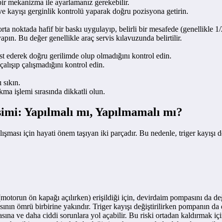
ir mekanizma ile ayarlamanız gerekebilir.
ve kayışı gerginlik kontrolü yaparak doğru pozisyona getirin.
orta noktada hafif bir baskı uygulayıp, belirli bir mesafede (genellikle 
yapın. Bu değer genellikle araç servis kılavuzunda belirtilir.
st ederek doğru gerilimde olup olmadığını kontrol edin.
çalışıp çalışmadığını kontrol edin.
 sıkın.
ma işlemi sırasında dikkatli olun.
şimi: Yapılmalı mı, Yapılmamalı mı?
ışması için hayati önem taşıyan iki parçadır. Bu nedenle, triger kayışı
motorun ön kapağı açılırken) erişildiği için, devirdaim pompasını da değ
nın ömrü birbirine yakındır. Triger kayışı değiştirilirken pompanın da d
ına ve daha ciddi sorunlara yol açabilir. Bu riski ortadan kaldırmak içi