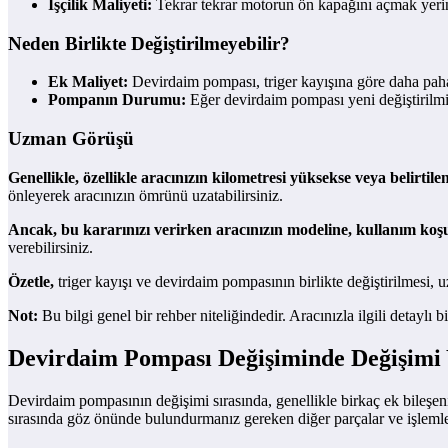
İşçilik Maliyeti:
Tekrar tekrar motorun ön kapağını açmak yerin
Neden Birlikte Değiştirilmeyebilir?
Ek Maliyet:
Devirdaim pompası, triger kayışına göre daha pahalı 
Pompanın Durumu:
Eğer devirdaim pompası yeni değiştirilmiş
Uzman Görüşü
Genellikle, özellikle aracınızın kilometresi yüksekse veya belirtile
önleyerek aracınızın ömrünü uzatabilirsiniz.
Ancak, bu kararınızı verirken aracınızın modeline, kullanım koş
verebilirsiniz.
Özetle,
triger kayışı ve devirdaim pompasının birlikte değiştirilmesi,
Not:
Bu bilgi genel bir rehber niteliğindedir. Aracınızla ilgili detaylı 
Devirdaim Pompası Değişiminde Değişimi 
Devirdaim pompasının değişimi sırasında, genellikle birkaç ek bileşen
sırasında göz önünde bulundurmanız gereken diğer parçalar ve işlemle