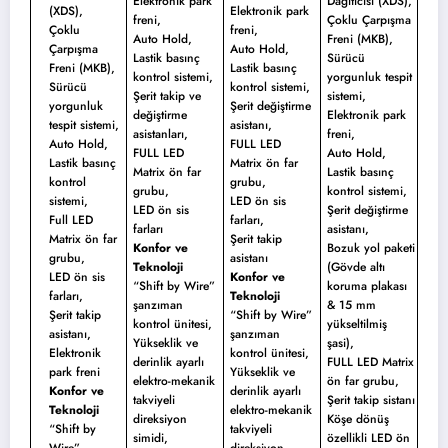
Elektronik park
Dağıtıcısı (XDS),
(XDS),
Elektronik park
freni,
Çoklu Çarpışma
Çoklu
freni,
Auto Hold,
Freni (MKB),
Çarpışma
Auto Hold,
Lastik basınç
Sürücü
Freni (MKB),
Lastik basınç
kontrol sistemi,
yorgunluk tespit
Sürücü
kontrol sistemi,
Şerit takip ve
sistemi,
yorgunluk
Şerit değiştirme
değiştirme
Elektronik park
tespit sistemi,
asistanı,
asistanları,
freni,
Auto Hold,
FULL LED
FULL LED
Auto Hold,
Lastik basınç
Matrix ön far
Matrix ön far
Lastik basınç
kontrol
grubu,
grubu,
kontrol sistemi,
sistemi,
LED ön sis
LED ön sis
Şerit değiştirme
Full LED
farları,
farları
asistanı,
Matrix ön far
Şerit takip
Konfor ve
Bozuk yol paketi
grubu,
asistanı
Teknoloji
(Gövde altı
LED ön sis
Konfor ve
“Shift by Wire”
koruma plakası
farları,
Teknoloji
şanzıman
& 15 mm
Şerit takip
“Shift by Wire”
kontrol ünitesi,
yükseltilmiş
asistanı,
şanzıman
Yükseklik ve
şasi),
Elektronik
kontrol ünitesi,
derinlik ayarlı
FULL LED Matrix
park freni
Yükseklik ve
elektro-mekanik
ön far grubu,
Konfor ve
derinlik ayarlı
takviyeli
Şerit takip sistanı
Teknoloji
elektro-mekanik
direksiyon
Köşe dönüş
“Shift by
takviyeli
simidi,
özellikli LED ön