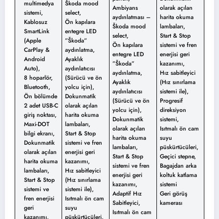
multimedya
Škoda mood
Ambiyans
olarak açılan
sistemi,
select,
aydınlatması –
harita okuma
Kablosuz
Ön kapılara
Škoda mood
lambaları,
SmartLink
entegre LED
select,
Start & Stop
(Apple
”Škoda”
Ön kapılara
sistemi ve fren
CarPlay &
aydınlatma,
entegre LED
enerjisi geri
Android
Ayaklık
”Škoda”
kazanımı,
Auto),
aydınlatıcısı
aydınlatma,
Hız sabitleyici
8 hoparlör,
(Sürücü ve ön
Ayaklık
(Hız sınırlama
Bluetooth,
yolcu için),
aydınlatıcısı
sistemi ile),
Ön bölümde
Dokunmatik
(Sürücü ve ön
Progresif
2 adet USB-C
olarak açılan
yolcu için),
direksiyon
giriş noktası,
harita okuma
Dokunmatik
sistemi,
Maxi-DOT
lambaları,
olarak açılan
Isıtmalı ön cam
bilgi ekranı,
Start & Stop
harita okuma
suyu
Dokunmatik
sistemi ve fren
lambaları,
püskürtücüleri,
olarak açılan
enerjisi geri
Start & Stop
Geçici stepne,
harita okuma
kazanımı,
sistemi ve fren
Bagajdan arka
lambaları,
Hız sabitleyici
enerjisi geri
koltuk katlama
Start & Stop
(Hız sınırlama
kazanımı,
sistemi
sistemi ve
sistemi ile),
Adaptif Hız
Geri görüş
fren enerjisi
Isıtmalı ön cam
Sabitleyici,
kamerası
geri
suyu
Isıtmalı ön cam
kazanımı,
püskürtücüleri,