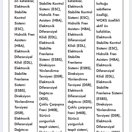
ön kafalıklar,
kafalıklar,
Stabilite Kontrol
koltuğu
Elektronik
Elektronik
Sistemi (ESC),
sabitleme
Stabilite
Stabilite Kontrol
Hidrolik Fren
özelliği,
Kontrol
Sistemi (ESC),
Asistanı (HBA),
WOKS özellikli
Sistemi
Hidrolik Fren
Elektronik
aktif ön
(ESC),
Asistanı (HBA),
Diferansiyel
kafalıklar,
Hidrolik Fren
Elektronik
Kilidi (EDL),
Elektronik
Asistanı
Diferansiyel
Elektronik
Stabilite Kontrol
(HBA),
Kilidi (EDL),
Stabilite
Sistemi (ESC),
Elektronik
Elektronik
Frenleme
Hidrolik Fren
Diferansiyel
Stabilite
Sistemi (ESBS),
Asistanı (HBA),
Kilidi (EDL),
Frenleme
Direksiyon
Elektronik
Elektronik
Sistemi (ESBS),
Yönlendirme
Diferansiyel
Stabilite
Direksiyon
Tavsiyesi (DSR),
Kilidi (EDL),
Frenleme
Yönlendirme
Elektronik
Elektronik
Sistemi
Tavsiyesi (DSR),
Diferansiyel
Stabilite
(ESBS),
Elektronik
Dağıtıcısı
Frenleme Sistemi
Direksiyon
Diferansiyel
(XDS),
(ESBS),
Yönlendirme
dağıtıcısı (XDS),
Çoklu Çarpışma
Direksiyon
Tavsiyesi
Çoklu çarpışma
Freni (MKB),
Yönlendirme
(DSR),
freni (MKB),
Sürücü
Tavsiyesi (DSR),
Elektronik
Sürücü
yorgunluk
Elektronik
Diferansiyel
yorgunluk
tespit sistemi,
Diferansiyel
Dağıtıcısı
tespit sistemi,