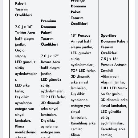
Prestige
Paketi
Donanım
Tasarım
Paketi
Özelikleri
Tasarım
Premium
Özelikleri
7.0 J x 16″
Donanım
Twister Aero
Paketi
18” Perseus
Sportline
hafif alaşım
Tasarım
Antresit hafif
Donanım Paketi
jantlar,
Özelikleri
alaşım jantlar,
Tasarım
Geçici
LED gündüz
Özelikleri
stepne,
7.0 J x 17”
sürüş
7.5 J x 18”
LED gündüz
Rotare Aero
aydınlatmaları,
Perseus Antrasit
sürüş
hafif alaşım
TOP LED farlar,
Zeminli
aydınlatmalar
jantlar,
3D dinamik
Alüminyum
ı,
LED gündüz
arka sinyal
Alaşımlı Jantlar,
LED arka
sürüş
lambaları,
FULL LED Matrix
farlar,
aydınlatmaları,
Dış dikiz
ön far grubu,
Dış dikiz
TOP LED farlar,
aynalarına
3D dinamik arka
aynalarına
3D dinamik
entegre yan
sinyal lambaları,
entegre yan
arka sinyal
sinyal
LED gündüz
sinyal
lambaları,
lambaları,
sürüş
lambaları,
Dış dikiz
Karartılmış arka
aydınlatmaları,
Klima
aynalarına
camlar,
Karartılmış arka
menfezlerind
entegre yan
Klima
camlar,