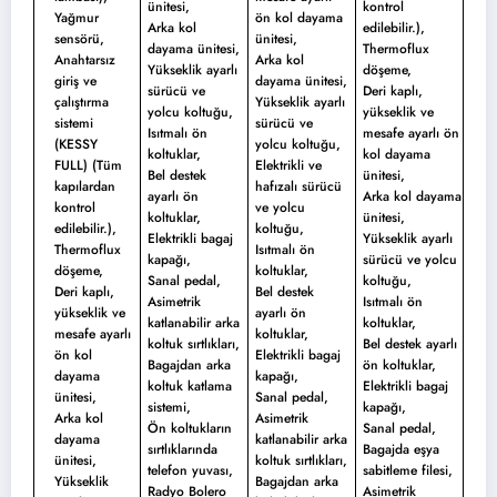
ünitesi,
kontrol
Yağmur
ön kol dayama
Arka kol
edilebilir.),
sensörü,
ünitesi,
dayama ünitesi,
Thermoflux
Anahtarsız
Arka kol
Yükseklik ayarlı
döşeme,
giriş ve
dayama ünitesi,
sürücü ve
Deri kaplı,
çalıştırma
Yükseklik ayarlı
yolcu koltuğu,
yükseklik ve
sistemi
sürücü ve
Isıtmalı ön
mesafe ayarlı ön
(KESSY
yolcu koltuğu,
koltuklar,
kol dayama
FULL) (Tüm
Elektrikli ve
Bel destek
ünitesi,
kapılardan
hafızalı sürücü
ayarlı ön
Arka kol dayama
kontrol
ve yolcu
koltuklar,
ünitesi,
edilebilir.),
koltuğu,
Elektrikli bagaj
Yükseklik ayarlı
Thermoflux
Isıtmalı ön
kapağı,
sürücü ve yolcu
döşeme,
koltuklar,
Sanal pedal,
koltuğu,
Deri kaplı,
Bel destek
Asimetrik
Isıtmalı ön
yükseklik ve
ayarlı ön
katlanabilir arka
koltuklar,
mesafe ayarlı
koltuklar,
koltuk sırtlıkları,
Bel destek ayarlı
ön kol
Elektrikli bagaj
Bagajdan arka
ön koltuklar,
dayama
kapağı,
koltuk katlama
Elektrikli bagaj
ünitesi,
Sanal pedal,
sistemi,
kapağı,
Arka kol
Asimetrik
Ön koltukların
Sanal pedal,
dayama
katlanabilir arka
sırtlıklarında
Bagajda eşya
ünitesi,
koltuk sırtlıkları,
telefon yuvası,
sabitleme filesi,
Yükseklik
Bagajdan arka
Radyo Bolero
Asimetrik