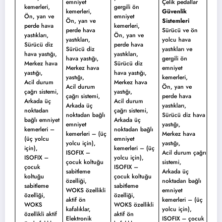
emniyet
Çelik pedallar
kemerleri,
gergili ön
kemerleri,
Güvenlik
Ön, yan ve
emniyet
Ön, yan ve
Sistemleri
perde hava
kemerleri,
perde hava
Sürücü ve ön
yastıkları,
Ön, yan ve
yastıkları,
yolcu hava
Sürücü diz
perde hava
Sürücü diz
yastıkları ve
hava yastığı,
yastıkları,
hava yastığı,
gergili ön
Merkez hava
Sürücü diz
Merkez hava
emniyet
yastığı,
hava yastığı,
yastığı,
kemerleri,
Acil durum
Merkez hava
Acil durum
Ön, yan ve
çağrı sistemi,
yastığı,
çağrı sistemi,
perde hava
Arkada üç
Acil durum
Arkada üç
yastıkları,
noktadan
çağrı sistemi,
noktadan bağlı
Sürücü diz hava
bağlı emniyet
Arkada üç
emniyet
yastığı,
kemerleri –
noktadan bağlı
kemerleri – (üç
Merkez hava
(üç yolcu
emniyet
yolcu için),
yastığı,
için),
kemerleri – (üç
ISOFIX –
Acil durum çağrı
ISOFIX –
yolcu için),
çocuk koltuğu
sistemi,
çocuk
ISOFIX –
sabitleme
Arkada üç
koltuğu
çocuk koltuğu
özelliği,
noktadan bağlı
sabitleme
sabitleme
WOKS özellikli
emniyet
özelliği,
özelliği,
aktif ön
kemerleri – (üç
WOKS
WOKS özellikli
kafalıklar,
yolcu için),
özellikli aktif
aktif ön
Elektronik
ISOFIX – çocuk