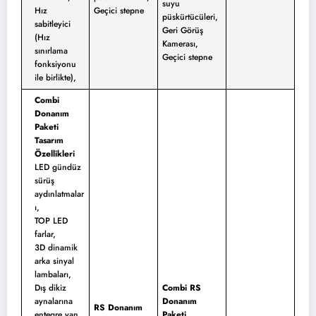
suyu
Hız
Geçici stepne
püskürtücüleri,
sabitleyici
Geri Görüş
(Hız
Kamerası,
sınırlama
Geçici stepne
fonksiyonu
ile birlikte),
Combi
Donanım
Paketi
Tasarım
Özellikleri
LED gündüz
sürüş
aydınlatmalar
ı,
TOP LED
farlar,
3D dinamik
arka sinyal
lambaları,
Dış dikiz
Combi RS
aynalarına
Donanım
RS Donanım
entegre yan
Paketi