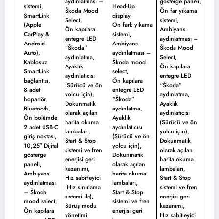
aydınlatması –
gösterge paneli,
sistemi,
Head-Up
Škoda Mood
Ön far yıkama
SmartLink
display,
Select,
sistemi,
(Apple
Ön fark yıkama
Ön kapılara
Ambiyans
CarPlay &
sistemi,
entegre LED
aydınlatması –
Android
Ambiyans
“Škoda”
Škoda Mood
Auto),
aydınlatması –
aydınlatma,
Select,
Kablosuz
Škoda mood
Ayaklık
Ön kapılara
SmartLink
select,
aydınlatıcısı
entegre LED
bağlantısı,
Ön kapılara
(Sürücü ve ön
“Škoda”
8 adet
entegre LED
yolcu için),
aydınlatma,
hoparlör,
“Škoda”
Dokunmatik
Ayaklık
Bluetooth,
aydınlatma,
olarak açılan
aydınlatıcısı
Ön bölümde
Ayaklık
harita okuma
(Sürücü ve ön
2 adet USB-C
aydınlatıcısı
lambaları,
yolcu için),
giriş noktası,
(Sürücü ve ön
Start & Stop
Dokunmatik
10,25″ Dijital
yolcu için),
sistemi ve fren
olarak açılan
gösterge
Dokunmatik
enerjisi geri
harita okuma
paneli,
olarak açılan
kazanımı,
lambaları,
Ambiyans
harita okuma
Hız sabitleyici
Start & Stop
aydınlatması
lambaları,
(Hız sınırlama
sistemi ve fren
– Škoda
Start & Stop
sistemi ile),
enerjisi geri
mood select,
sistemi ve fren
Sürüş modu
kazanımı,
Ön kapılara
enerjisi geri
yönetimi,
Hız sabitleyici