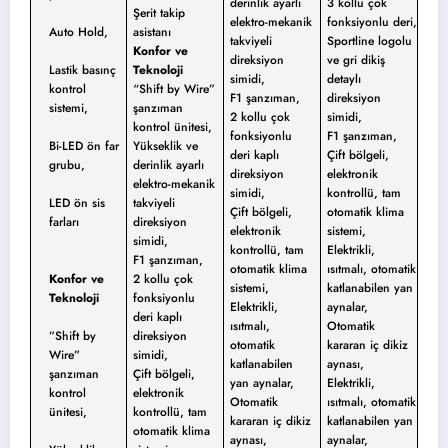
derinlik ayarlı
3 kollu çok
Şerit takip
elektro-mekanik
fonksiyonlu deri,
Auto Hold,
asistanı
takviyeli
Sportline logolu
Konfor ve
direksiyon
ve gri dikiş
Lastik basınç
Teknoloji
simidi,
detaylı
kontrol
“Shift by Wire”
F1 şanzıman,
direksiyon
sistemi,
şanzıman
2 kollu çok
simidi,
kontrol ünitesi,
fonksiyonlu
F1 şanzıman,
Bi-LED ön far
Yükseklik ve
deri kaplı
Çift bölgeli,
grubu,
derinlik ayarlı
direksiyon
elektronik
elektro-mekanik
simidi,
kontrollü, tam
LED ön sis
takviyeli
Çift bölgeli,
otomatik klima
farları
direksiyon
elektronik
sistemi,
simidi,
kontrollü, tam
Elektrikli,
F1 şanzıman,
otomatik klima
ısıtmalı, otomatik
Konfor ve
2 kollu çok
sistemi,
katlanabilen yan
Teknoloji
fonksiyonlu
Elektrikli,
aynalar,
deri kaplı
ısıtmalı,
Otomatik
”Shift by
direksiyon
otomatik
kararan iç dikiz
Wire”
simidi,
katlanabilen
aynası,
şanzıman
Çift bölgeli,
yan aynalar,
Elektrikli,
kontrol
elektronik
Otomatik
ısıtmalı, otomatik
ünitesi,
kontrollü, tam
kararan iç dikiz
katlanabilen yan
otomatik klima
aynası,
aynalar,