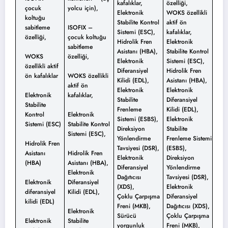
kafalıklar,
özelliği,
çocuk
yolcu için),
Elektronik
WOKS özellikli
koltuğu
Stabilite Kontrol
aktif ön
sabitleme
ISOFIX –
Sistemi (ESC),
kafalıklar,
özelliği,
çocuk koltuğu
Hidrolik Fren
Elektronik
sabitleme
Asistanı (HBA),
Stabilite Kontrol
WOKS
özelliği,
Elektronik
Sistemi (ESC),
özellikli aktif
Diferansiyel
Hidrolik Fren
ön kafalıklar
WOKS özellikli
Kilidi (EDL),
Asistanı (HBA),
aktif ön
Elektronik
Elektronik
Elektronik
kafalıklar,
Stabilite
Diferansiyel
Stabilite
Frenleme
Kilidi (EDL),
Kontrol
Elektronik
Sistemi (ESBS),
Elektronik
Sistemi (ESC)
Stabilite Kontrol
Direksiyon
Stabilite
Sistemi (ESC),
Yönlendirme
Frenleme Sistemi
Hidrolik Fren
Tavsiyesi (DSR),
(ESBS),
Asistanı
Hidrolik Fren
Elektronik
Direksiyon
(HBA)
Asistanı (HBA),
Diferansiyel
Yönlendirme
Elektronik
Dağıtıcısı
Tavsiyesi (DSR),
Elektronik
Diferansiyel
(XDS),
Elektronik
diferansiyel
Kilidi (EDL),
Çoklu Çarpışma
Diferansiyel
kilidi (EDL)
Freni (MKB),
Dağıtıcısı (XDS),
Elektronik
Sürücü
Çoklu Çarpışma
Elektronik
Stabilite
yorgunluk
Freni (MKB),