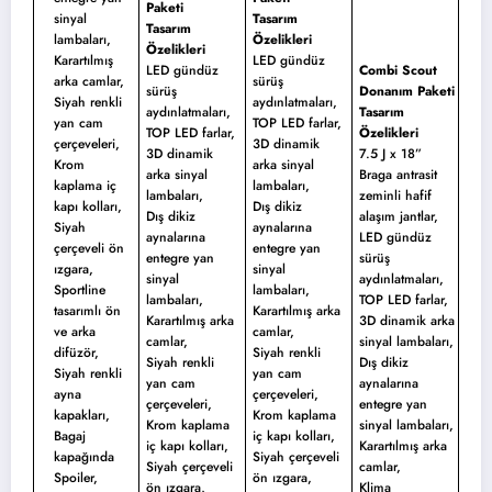
Paketi
sinyal
Tasarım
Tasarım
lambaları,
Özelikleri
Özelikleri
Karartılmış
LED gündüz
LED gündüz
Combi Scout
arka camlar,
sürüş
sürüş
Donanım Paketi
Siyah renkli
aydınlatmaları,
aydınlatmaları,
Tasarım
yan cam
TOP LED farlar,
TOP LED farlar,
Özelikleri
çerçeveleri,
3D dinamik
3D dinamik
7.5 J x 18”
Krom
arka sinyal
arka sinyal
Braga antrasit
kaplama iç
lambaları,
lambaları,
zeminli hafif
kapı kolları,
Dış dikiz
Dış dikiz
alaşım jantlar,
Siyah
aynalarına
aynalarına
LED gündüz
çerçeveli ön
entegre yan
entegre yan
sürüş
ızgara,
sinyal
sinyal
aydınlatmaları,
Sportline
lambaları,
lambaları,
TOP LED farlar,
tasarımlı ön
Karartılmış arka
Karartılmış arka
3D dinamik arka
ve arka
camlar,
camlar,
sinyal lambaları,
difüzör,
Siyah renkli
Siyah renkli
Dış dikiz
Siyah renkli
yan cam
yan cam
aynalarına
ayna
çerçeveleri,
çerçeveleri,
entegre yan
kapakları,
Krom kaplama
Krom kaplama
sinyal lambaları,
Bagaj
iç kapı kolları,
iç kapı kolları,
Karartılmış arka
kapağında
Siyah çerçeveli
Siyah çerçeveli
camlar,
Spoiler,
ön ızgara,
ön ızgara,
Klima