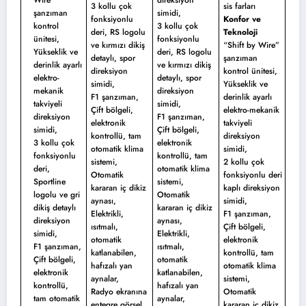
Wire”
direksiyon
3 kollu çok
sis farları
şanzıman
simidi,
fonksiyonlu
Konfor ve
kontrol
3 kollu çok
deri, RS logolu
Teknoloji
ünitesi,
fonksiyonlu
ve kırmızı dikiş
“Shift by Wire”
Yükseklik ve
deri, RS logolu
detaylı, spor
şanzıman
derinlik ayarlı
ve kırmızı dikiş
direksiyon
kontrol ünitesi,
elektro-
detaylı, spor
simidi,
Yükseklik ve
mekanik
direksiyon
F1 şanzıman,
derinlik ayarlı
takviyeli
simidi,
Çift bölgeli,
elektro-mekanik
direksiyon
F1 şanzıman,
elektronik
takviyeli
simidi,
Çift bölgeli,
kontrollü, tam
direksiyon
3 kollu çok
elektronik
otomatik klima
simidi,
fonksiyonlu
kontrollü, tam
sistemi,
2 kollu çok
deri,
otomatik klima
Otomatik
fonksiyonlu deri
Sportline
sistemi,
kararan iç dikiz
kaplı direksiyon
logolu ve gri
Otomatik
aynası,
simidi,
dikiş detaylı
kararan iç dikiz
Elektrikli,
F1 şanzıman,
direksiyon
aynası,
ısıtmalı,
Çift bölgeli,
simidi,
Elektrikli,
otomatik
elektronik
F1 şanzıman,
ısıtmalı,
katlanabilen,
kontrollü, tam
Çift bölgeli,
otomatik
hafızalı yan
otomatik klima
elektronik
katlanabilen,
aynalar,
sistemi,
kontrollü,
hafızalı yan
Radyo ekranına
Otomatik
tam otomatik
aynalar,
entegre görsel
kararan iç dikiz