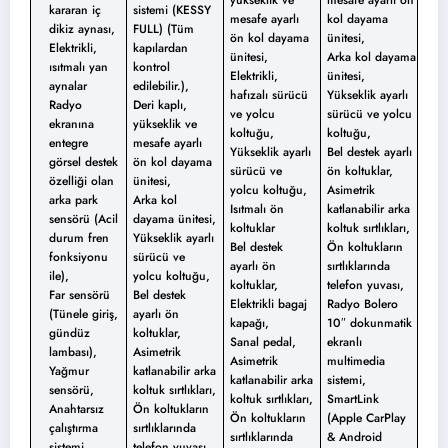
yükseklik ve
mesafe ayarlı ön
kararan iç
sistemi (KESSY
mesafe ayarlı
kol dayama
dikiz aynası,
FULL) (Tüm
ön kol dayama
ünitesi,
Elektrikli,
kapılardan
ünitesi,
Arka kol dayama
ısıtmalı yan
kontrol
Elektrikli,
ünitesi,
aynalar
edilebilir.),
hafızalı sürücü
Yükseklik ayarlı
Radyo
Deri kaplı,
ve yolcu
sürücü ve yolcu
ekranına
yükseklik ve
koltuğu,
koltuğu,
entegre
mesafe ayarlı
Yükseklik ayarlı
Bel destek ayarlı
görsel destek
ön kol dayama
sürücü ve
ön koltuklar,
özelliği olan
ünitesi,
yolcu koltuğu,
Asimetrik
arka park
Arka kol
Isıtmalı ön
katlanabilir arka
sensörü (Acil
dayama ünitesi,
koltuklar
koltuk sırtlıkları,
durum fren
Yükseklik ayarlı
Bel destek
Ön koltukların
fonksiyonu
sürücü ve
ayarlı ön
sırtlıklarında
ile),
yolcu koltuğu,
koltuklar,
telefon yuvası,
Far sensörü
Bel destek
Elektrikli bagaj
Radyo Bolero
(Tünele giriş,
ayarlı ön
kapağı,
10″ dokunmatik
gündüz
koltuklar,
Sanal pedal,
ekranlı
lambası),
Asimetrik
Asimetrik
multimedia
Yağmur
katlanabilir arka
katlanabilir arka
sistemi,
sensörü,
koltuk sırtlıkları,
koltuk sırtlıkları,
SmartLink
Anahtarsız
Ön koltukların
Ön koltukların
(Apple CarPlay
çalıştırma
sırtlıklarında
sırtlıklarında
& Android
sistemi
telefon yuvası,