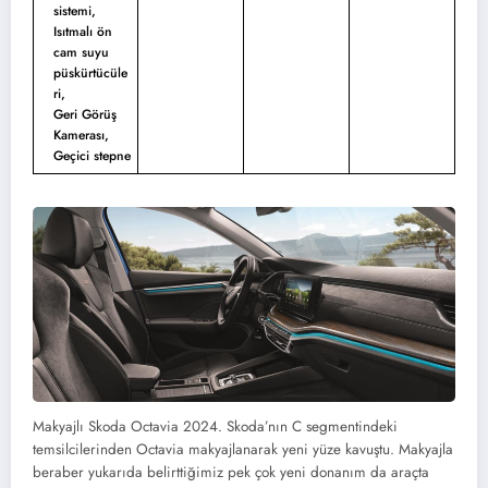
sistemi,
Isıtmalı ön
cam suyu
püskürtücüle
ri,
Geri Görüş
Kamerası,
Geçici stepne
Makyajlı Skoda Octavia 2024. Skoda’nın C segmentindeki
temsilcilerinden Octavia makyajlanarak yeni yüze kavuştu. Makyajla
beraber yukarıda belirttiğimiz pek çok yeni donanım da araçta