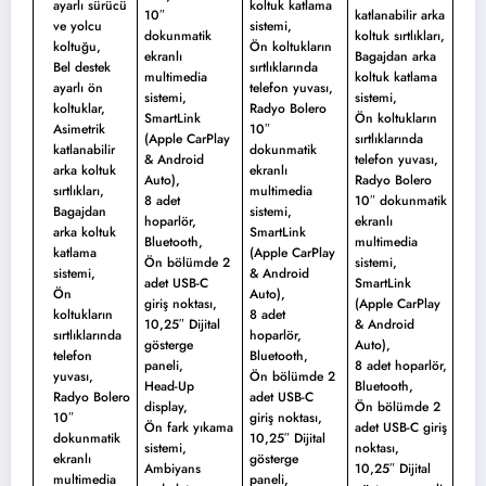
ayarlı sürücü
koltuk katlama
10″
katlanabilir arka
ve yolcu
sistemi,
dokunmatik
koltuk sırtlıkları,
koltuğu,
Ön koltukların
ekranlı
Bagajdan arka
Bel destek
sırtlıklarında
multimedia
koltuk katlama
ayarlı ön
telefon yuvası,
sistemi,
sistemi,
koltuklar,
Radyo Bolero
SmartLink
Ön koltukların
Asimetrik
10″
(Apple CarPlay
sırtlıklarında
katlanabilir
dokunmatik
& Android
telefon yuvası,
arka koltuk
ekranlı
Auto),
Radyo Bolero
sırtlıkları,
multimedia
8 adet
10″ dokunmatik
Bagajdan
sistemi,
hoparlör,
ekranlı
arka koltuk
SmartLink
Bluetooth,
multimedia
katlama
(Apple CarPlay
Ön bölümde 2
sistemi,
sistemi,
& Android
adet USB-C
SmartLink
Ön
Auto),
giriş noktası,
(Apple CarPlay
koltukların
8 adet
10,25″ Dijital
& Android
sırtlıklarında
hoparlör,
gösterge
Auto),
telefon
Bluetooth,
paneli,
8 adet hoparlör,
yuvası,
Ön bölümde 2
Head-Up
Bluetooth,
Radyo Bolero
adet USB-C
display,
Ön bölümde 2
10″
giriş noktası,
Ön fark yıkama
adet USB-C giriş
dokunmatik
10,25″ Dijital
sistemi,
noktası,
ekranlı
gösterge
Ambiyans
10,25″ Dijital
multimedia
paneli,