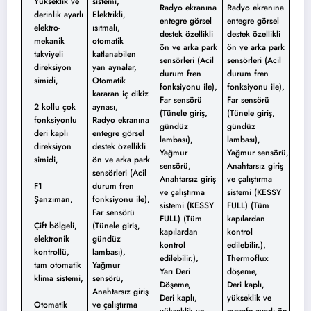
Yükseklik ve
sistemi,
Radyo ekranına
Radyo ekranına
derinlik ayarlı
Elektrikli,
entegre görsel
entegre görsel
elektro-
ısıtmalı,
destek özellikli
destek özellikli
mekanik
otomatik
ön ve arka park
ön ve arka park
takviyeli
katlanabilen
sensörleri (Acil
sensörleri (Acil
direksiyon
yan aynalar,
durum fren
durum fren
simidi,
Otomatik
fonksiyonu ile),
fonksiyonu ile),
kararan iç dikiz
Far sensörü
Far sensörü
2 kollu çok
aynası,
(Tünele giriş,
(Tünele giriş,
fonksiyonlu
Radyo ekranına
gündüz
gündüz
deri kaplı
entegre görsel
lambası),
lambası),
direksiyon
destek özellikli
Yağmur
Yağmur sensörü,
simidi,
ön ve arka park
sensörü,
Anahtarsız giriş
sensörleri (Acil
Anahtarsız giriş
ve çalıştırma
F1
durum fren
ve çalıştırma
sistemi (KESSY
Şanzıman,
fonksiyonu ile),
sistemi (KESSY
FULL) (Tüm
Far sensörü
FULL) (Tüm
kapılardan
Çift bölgeli,
(Tünele giriş,
kapılardan
kontrol
elektronik
gündüz
kontrol
edilebilir.),
kontrollü,
lambası),
edilebilir.),
Thermoflux
tam otomatik
Yağmur
Yarı Deri
döşeme,
klima sistemi,
sensörü,
Döşeme,
Deri kaplı,
Anahtarsız giriş
Deri kaplı,
yükseklik ve
Otomatik
ve çalıştırma