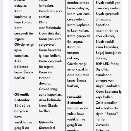
e krom
sinyal
menfezlerinde
Siyah renkli yan
detaylar,
lambaları,
krom detaylar,
cam çerçeveleri,
Krom
Karartılmış arka
Krom yan cam
Siyah çerçeveli
kaplama iç
camlar,
çerçeveleri,
ön ızgara,
kapı kolları,
Klima
Krom kaplama
Sportline
Krom
menfezlerinde
iç kapı kolları,
tasarımlı ön ve
çerçeveli ön
krom detaylar,
Krom çerçeveli
arka difüzör,
ızgara,
Krom yan cam
ön ızgara,
Siyah renkli
Gövde rengi
çerçeveleri,
Krom ön
ayna kapakları,
ayna
Krom kaplama
tampon
Bagaj kapağında
kapakları,
iç kapı kolları,
dekoru,
Spoiler,
Arka
Krom çerçeveli
Gövde rengi
TOP LED farlar,
bölümde
ön ızgara,
ayna kapakları,
Dış dikiz
krom Škoda
Krom ön
Arka bölümde
aynalarına
harfleri
tampon
krom Škoda
entegre yan
dekoru,
harfleri,
sinyal lambaları,
Gövde rengi
Krom kaplama iç
Güvenlik
ayna kapakları,
Güvenlik
kapı kolları,
Sistemleri
Arka bölümde
Sistemleri
Çelik pedallar,
Sürücü ve
krom Škoda
Sürücü ve ön
Arka bölümde
ön yolcu
harfleri,
yolcu hava
siyah ”Škoda”
hava
yastıkları ve
harfleri
yastıkları ve
Güvenlik
gergili ön
Güvenlik
gergili ön
Sistemleri
emniyet
Sistemleri