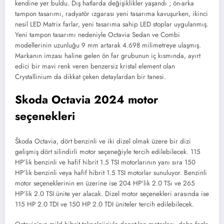
kendine yer buldu. Dış hatlarda değişiklikler yaşandı ; ön-arka
tampon tasarımı, radyatör ızgarası yeni tasarıma kavuşurken, ikinci
nesil LED Matrix farlar, yeni tasarıma sahip LED stoplar uygulanmış.
Yeni tampon tasarımı nedeniyle Octavia Sedan ve Combi
modellerinin uzunluğu 9 mm artarak 4.698 milimetreye ulaşmış.
Markanın imzası haline gelen ön far grubunun iç kısmında, ayırt
edici bir mavi renk veren benzersiz kristal element olan
Crystallinium da dikkat çeken detaylardan bir tanesi.
Skoda Octavia 2024 motor
seçenekleri
Škoda Octavia, dört benzinli ve iki dizel olmak üzere bir dizi
gelişmiş dört silindirli motor seçeneğiyle tercih edilebilecek. 115
HP’lik benzinli ve hafif hibrit 1.5 TSI motorlarının yanı sıra 150
HP’lik benzinli veya hafif hibrit 1.5 TSI motorlar sunuluyor. Benzinli
motor seçeneklerinin en üzerine ise 204 HP’lik 2.0 TSı ve 265
HP’lik 2.0 TSI ünite yer alacak. Dizel motor seçenekleri arasında ise
115 HP 2.0 TDI ve 150 HP 2.0 TDI üniteler tercih edilebilecek.