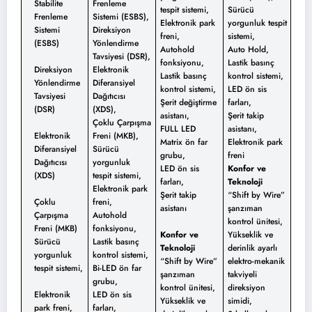
Stabilite
Frenleme
tespit sistemi,
Sürücü
Frenleme
Sistemi (ESBS),
Elektronik park
yorgunluk tespit
Sistemi
Direksiyon
freni,
sistemi,
(ESBS)
Yönlendirme
Autohold
Auto Hold,
Tavsiyesi (DSR),
fonksiyonu,
Lastik basınç
Direksiyon
Elektronik
Lastik basınç
kontrol sistemi,
Yönlendirme
Diferansiyel
kontrol sistemi,
LED ön sis
Tavsiyesi
Dağıtıcısı
Şerit değiştirme
farları,
(DSR)
(XDS),
asistanı,
Şerit takip
Çoklu Çarpışma
FULL LED
asistanı,
Elektronik
Freni (MKB),
Matrix ön far
Elektronik park
Diferansiyel
Sürücü
grubu,
freni
Dağıtıcısı
yorgunluk
LED ön sis
Konfor ve
(XDS)
tespit sistemi,
farları,
Teknoloji
Elektronik park
Şerit takip
“Shift by Wire”
Çoklu
freni,
asistanı
şanzıman
Çarpışma
Autohold
kontrol ünitesi,
Freni (MKB)
fonksiyonu,
Konfor ve
Yükseklik ve
Sürücü
Lastik basınç
Teknoloji
derinlik ayarlı
yorgunluk
kontrol sistemi,
“Shift by Wire”
elektro-mekanik
tespit sistemi,
Bi-LED ön far
şanzıman
takviyeli
grubu,
kontrol ünitesi,
direksiyon
Elektronik
LED ön sis
Yükseklik ve
simidi,
park freni,
farları,