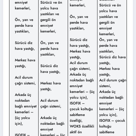
emniyet
Sürücü ve ön
kemerleri,
Sürücü ve ön
kemerleri,
yolcu hava
yolcu hava
yastıkları ve
Ön, yan ve
yastıkları ve
Ön, yan ve
gergili ön
perde hava
gergili ön
perde hava
emniyet
yastıkları,
emniyet
yastıkları,
kemerleri,
kemerleri,
Sürücü diz
Ön, yan ve
Sürücü diz
Ön, yan ve
hava yastığı,
perde hava
hava yastığı,
perde hava
Merkez hava
yastıkları,
yastıkları,
yastığı,
Sürücü diz hava
Merkez hava
Acil durum
yastığı,
yastığı,
Sürücü diz
çağrı sistemi,
Merkez hava
hava yastığı,
Arkada üç
yastığı,
Acil durum
noktadan bağlı
Acil durum çağrı
çağrı sistemi,
Merkez hava
emniyet
sistemi,
yastığı,
kemerleri – (üç
Arkada üç
Arkada üç
yolcu için),
noktadan bağlı
noktadan
Acil durum
ISOFIX –
emniyet
bağlı emniyet
çağrı sistemi,
çocuk koltuğu
kemerleri – (üç
kemerleri –
sabitleme
yolcu için),
(üç yolcu
Arkada üç
özelliği,
ISOFIX – çocuk
için),
noktadan bağlı
WOKS özellikli
koltuğu
emniyet
aktif ön
sabitleme
ISOFIX –
kemerleri – (üç