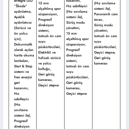
entegre LED
kazanımı,
15 mm
(Hız sınırlama
”Škoda”
Hız sabitleyici
alçaltılmış spor
sistemi ile),
aydınlatma,
(Hız sınırlama
süspansiyon,
Panoramik cam
Ayaklık
sistemi ile),
Progresif
tavan,
aydınlatıcısı
Sürüş modu
direksiyon
Sürüş modu
(Sürücü ve
yönetimi,
sistemi,
yönetimi,
ön yolcu
15 mm
Isıtmalı ön cam
Isıtmalı ön cam
için),
alçaltılmış spor
suyu
suyu
Dokunmatik
süspansiyon,
püskürtücüleri,
püskürtücüleri,
olarak açılan
Progresif
Elektrikli ve
Geçici stepne,
harita okuma
direksiyon
hafızalı sürücü
Geri görüş
lambaları,
sistemi,
ve yolcu
kamerası
Start & Stop
Isıtmalı ön cam
koltuğu,
sistemi ve
suyu
Geri görüş
fren enerjisi
püskürtücüleri,
kamerası,
geri
Geri görüş
Geçici stepne
kazanımı,
kamerası,
Hız
Geçici stepne
sabitleyici
(Hız
sınırlama
sistemi ile),
Progresif
direksiyon