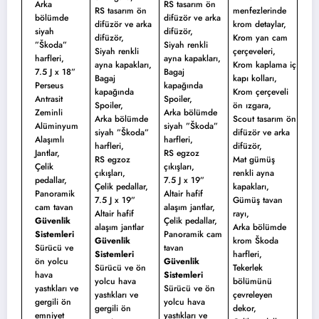
Arka
RS tasarım ön
RS tasarım ön
menfezlerinde
bölümde
difüzör ve arka
difüzör ve arka
krom detaylar,
siyah
difüzör,
difüzör,
Krom yan cam
”Škoda”
Siyah renkli
Siyah renkli
çerçeveleri,
harfleri,
ayna kapakları,
ayna kapakları,
Krom kaplama iç
7.5 J x 18”
Bagaj
Bagaj
kapı kolları,
Perseus
kapağında
kapağında
Krom çerçeveli
Antrasit
Spoiler,
Spoiler,
ön ızgara,
Zeminli
Arka bölümde
Arka bölümde
Scout tasarım ön
Alüminyum
siyah ”Škoda”
siyah ”Škoda”
difüzör ve arka
Alaşımlı
harfleri,
harfleri,
difüzör,
Jantlar,
RS egzoz
RS egzoz
Mat gümüş
Çelik
çıkışları,
çıkışları,
renkli ayna
pedallar,
7.5 J x 19”
Çelik pedallar,
kapakları,
Panoramik
Altair hafif
7.5 J x 19”
Gümüş tavan
cam tavan
alaşım jantlar,
Altair hafif
rayı,
Güvenlik
Çelik pedallar,
alaşım jantlar
Arka bölümde
Sistemleri
Panoramik cam
Güvenlik
krom Škoda
Sürücü ve
tavan
Sistemleri
harfleri,
ön yolcu
Güvenlik
Sürücü ve ön
Tekerlek
hava
Sistemleri
yolcu hava
bölümünü
yastıkları ve
Sürücü ve ön
yastıkları ve
çevreleyen
gergili ön
yolcu hava
gergili ön
dekor,
emniyet
yastıkları ve