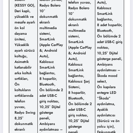
telefon yuvası,
Auto),
(KESSY GO),
Radyo Bolero
Radyo Bolero
Kablosuz
Deri kaplı,
10″
10″
SmartLink
yükseklik ve
dokunmatik
dokunmatik
bağlantısı,
mesafe ayarlı
ekranlı
ekranlı
8 adet hoparlör,
ön kol
multimedia
multimedia
Bluetooth,
dayama
sistemi,
sistemi,
Ön bölümde 2
ünitesi,
SmartLink
SmartLink
adet USB-C giriş
Yükseklik
(Apple CarPlay
(Apple CarPlay
noktası,
ayarlı sürücü
&; Android
&; Android
10,25″ Dijital
koltuğu,
Auto),
Auto),
gösterge paneli,
Asimetrik
Kablosuz
Kablosuz
Ambiyans
katlanabilir
SmartLink
SmartLink
aydınlatması –
arka koltuk
bağlantısı,
bağlantısı,
Škoda mood
sırtlıkları,
8 hoparlör,
Kablosuz Şarj
select,
Ön
Bluetooth,
Sistemi,
Ön kapılara
koltukların
Ön bölümde 2
8 hoparlör,
entegre LED
sırtlıklarında
adet USB-C
Bluetooth,
”Škoda”
telefon
giriş noktası,
Ön bölümde 2
aydınlatma,
yuvası,
10,25″ Dijital
adet USB-C
Ayaklık
Radyo Swing
gösterge
giriş noktası,
aydınlatıcısı
8,25″
paneli,
10,25″ Dijital
(Sürücü ve ön
dokunmatik
Ambiyans
gösterge
yolcu için),
ekranlı
aydınlatması –
paneli,
Dokunmatik