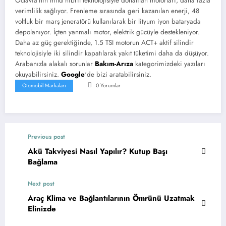
Octavia’nın mild hibrit teknolojisiyle donatılan motorları, daha fazla
verimlilik sağlıyor. Frenleme sırasında geri kazanılan enerji, 48
voltluk bir marş jeneratörü kullanılarak bir lityum iyon bataryada
depolanıyor. İçten yanmalı motor, elektrik gücüyle destekleniyor.
Daha az güç gerektiğinde, 1.5 TSI motorun ACT+ aktif silindir
teknolojisiyle iki silindir kapatılarak yakıt tüketimi daha da düşüyor.
Arabanızla alakalı sorunlar
Bakım-Arıza
kategorimizdeki yazıları
okuyabilirsiniz.
Google
‘de bizi aratabilirsiniz.
Otomobil Markaları
0 Yorumlar
Previous post
Akü Takviyesi Nasıl Yapılır? Kutup Başı
Bağlama
Next post
Araç Klima ve Bağlantılarının Ömrünü Uzatmak
Elinizde