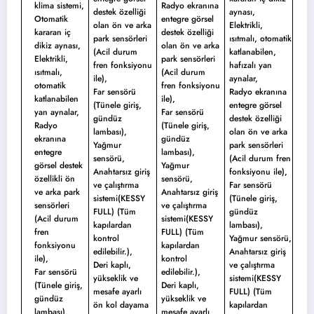
klima sistemi,
Radyo ekranına
destek özelliği
aynası,
Otomatik
entegre görsel
olan ön ve arka
Elektrikli,
kararan iç
destek özelliği
park sensörleri
ısıtmalı, otomatik
dikiz aynası,
olan ön ve arka
(Acil durum
katlanabilen,
Elektrikli,
park sensörleri
fren fonksiyonu
hafızalı yan
ısıtmalı,
(Acil durum
ile),
aynalar,
otomatik
fren fonksiyonu
Far sensörü
Radyo ekranına
katlanabilen
ile),
(Tünele giriş,
entegre görsel
yan aynalar,
Far sensörü
gündüz
destek özelliği
Radyo
(Tünele giriş,
lambası),
olan ön ve arka
ekranına
gündüz
Yağmur
park sensörleri
entegre
lambası),
sensörü,
(Acil durum fren
görsel destek
Yağmur
Anahtarsız giriş
fonksiyonu ile),
özellikli ön
sensörü,
ve çalıştırma
Far sensörü
ve arka park
Anahtarsız giriş
sistemi(KESSY
(Tünele giriş,
sensörleri
ve çalıştırma
FULL) (Tüm
gündüz
(Acil durum
sistemi(KESSY
kapılardan
lambası),
fren
FULL) (Tüm
kontrol
Yağmur sensörü,
fonksiyonu
kapılardan
edilebilir.),
Anahtarsız giriş
ile),
kontrol
Deri kaplı,
ve çalıştırma
Far sensörü
edilebilir.),
yükseklik ve
sistemi(KESSY
(Tünele giriş,
Deri kaplı,
mesafe ayarlı
FULL) (Tüm
gündüz
yükseklik ve
ön kol dayama
kapılardan
lambası),
mesafe ayarlı