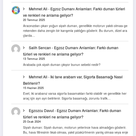
Mehmet Ali
-
Egzoz Dumanı Anlamları: Farklı duman türleri
ve renkleri ne anlama geliyor?
20 Temmuz 2025
Aracınızdan çıkan yoğun siyah duman, genellikle motorun yakıtı olması ge
rekenden daha zengin bir karışımla yaktığını gösterir. Bu durum, dizel ara
çlarda…
Salih Sencan
-
Egzoz Dumanı Anlamları: Farklı duman
türleri ve renkleri ne anlama geliyor?
13 Temmuz 2025
Arabada çok siyah duman çıkıyor bunun sebebi nedir?
Mehmet Ali
-
İki tane arabam var, Sigorta Basamağı Nasıl
Belirlenir?
15 Haziran 2025
Evet, iki arabanız varsa sigorta basamakları farklı olabilir ve genellikle her
araç için ayrı ayrı belirlenir. Sigorta basamağı, zorunlu trafik…
Egzozcu Davut
-
Egzoz Dumanı Anlamları: Farklı duman
türleri ve renkleri ne anlama geliyor?
25 Ocak 2024
Siyah duman: Siyah duman, motorun yeterince hava almadığını gösterir.
Bu, hava filtresinin tıkalı olması, yakıt püskürtmenin yanlış olması veya enje