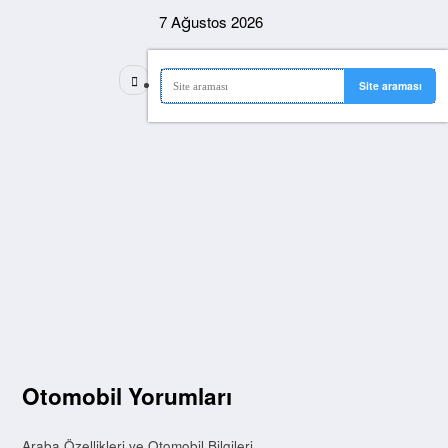
İçeriğe
7 Ağustos 2026
atla
Otomobil Yorumları
Araba Özellikleri ve Otomobil Bilgileri