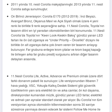
2011 yılında 10. nesil Corolla makyajlanmıştır. 2013 yılında 11. nesil
Corolla satışa sunulmuştur.
On Birinci Jenerasyon: Corolla E170 (2012-2019) : İnci Beyazı,
Avangart Bronz, Okyanus Mavi ve Açık Siyah olmak üzere 4 yeni
renk ile birlikte 9 renk seçeneğine sahip. 11.Nesil Corolla, Toyota’nın
tasarım dilini en iyi yansıtan otomobillerden biri konumunda. 11.Nesil
Corolla’da Toyota’nın “Keen Look-Keskin Bakış” gündüz yanan LED
farları ile ön üst ızgaraya ve “Under Priority – Öncelikli” dizaynı ile
birlikte ön alt ızgaraya daha çok önem veren bir tasarım anlayışı
bulunuyor. Far grubuna entegre krom çıtalar ve krom bagaj kapağı
ile birleşen arka far grubu prestij vurgusunu artıran diğer tasarım
detayları arasında.
11.Nesil Corolla Life, Active, Advance ve Premium olmak üzere dört
farklı donanım paketi ile sunuluyor. Life versiyonundan itibaren 7
hava yastığı, VSC, Yokuşta Kalkış Destek Sistemi gibi güvenlik
özelliklerinin yanı sıra elektrikli ön ve arka camlar, ön kol dayama,
direksiyondan kumandalı müzik, gündüz yanan LED farlar, elektrikli
ve ısıtmalı yan aynalar standart olarak yer alıyor. Bu Corolla’nın tüm
versiyonları ayrıca otomobilin kitlenmesinden sonra 30 saniye
süresince yanmaya devam edecek far sistemi Follow Me Home ile