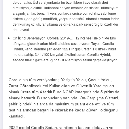
de donatıldı. Üst versiyonlarda bu özelliklere ilave olarak deri
direksiyon, elektrikli katlanabilen yan aynalar, ön sis farı, alüminyum
alaşımlı jantlar, benzinli versiyonlarda cruise control (hız sabitleme
sistemi), geri görüş monitörü, yağmur sensörü, otomatik yanan farlar,
deri kumaş koltuk, far yıkama ve ön-arka park sensörü gibi özellikler
de mevcut.
On İkinci Jenerasyon: Corolla (2019-…) 12’nci nesli ile birlikte tüm
dünyada giderek artan hibrit talebine cevap veren Toyota Corolla
Hybrid, kendi kendini şarj eden 122 HP güç üreten 1.8 litrelik hibrit
motora sahip. 3.4 lt/100 km yakıt tüketimi sunan Corolla Hybrid,
sadece 80-87 g/km aralığında CO2 emisyon salımı gerçekleştiriyor.
Corolla’nın tüm versiyonları; Yetişkin Yolcu, Çocuk Yolcu,
Zarar Görebilecek Yol Kullanıcıları ve Güvenlik Yardımcıları
olmak üzere tüm 4 farklı Euro NCAP kategorisinde 5 yıldızı da
almayı başardı. Bu sonuçların yanında, Ön-Çarpışma Sistemi,
şehir içindeki hızlarda da maksimum puanı elde etti ve tüm
test hızlarından başarı ile çıkarak ne kadar güvenli olduğunu
kanıtladı.
2022 model Corolla Sedan, yenilenen tasarım detayları ve