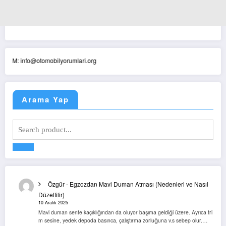
 info@otomobilyorumlari.org
Arama Yap
Özgür
-
Egzozdan Mavi Duman Atması (Nedenleri ve Nasıl
Düzeltilir)
10 Aralık 2025
Mavi duman sente kaçıklığından da oluyor başıma geldiği üzere. Ayrıca tri
m sesine, yedek depoda basınca, çalıştırma zorluğuna v.s sebep olur.…