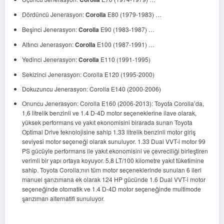
Dördüncü Jenerasyon:
Corolla
E80 (1979-1983) …
Beşinci Jenerasyon:
Corolla
E90 (1983-1987) …
Altıncı Jenerasyon:
Corolla
E100 (1987-1991) …
Yedinci Jenerasyon:
Corolla
E110 (1991-1995)
Sekizinci Jenerasyon: Corolla E120 (1995-2000)
Dokuzuncu Jenerasyon: Corolla E140 (2000-2006)
Onuncu Jenerasyon: Corolla E160 (2006-2013): Toyota Corolla’da,
1,6 litrelik benzinli ve 1.4 D-4D motor seçeneklerine ilave olarak,
yüksek performans ve yakıt ekonomisini birarada sunan Toyota
Optimal Drive teknolojisine sahip 1.33 litrelik benzinli motor giriş
seviyesi motor seçeneği olarak sunuluyor. 1.33 Dual VVT-i motor 99
PS gücüyle performans ile yakıt ekonomisini ve çevreciliği birleştiren
verimli bir yapı ortaya koyuyor. 5,8 LT/100 kilometre yakıt tüketimine
sahip. Toyota Corolla;nın tüm motor seçeneklerinde sunulan 6 ileri
manuel şanzımana ek olarak 124 HP gücünde 1.6 Dual VVT-i motor
seçeneğinde otomatik ve 1.4 D-4D motor seçeneğinde multimode
şanzıman alternatifi sunuluyor.