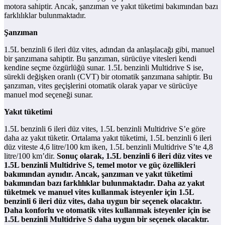
motora sahiptir. Ancak, şanzıman ve yakıt tüketimi bakımından bazı
farklılıklar bulunmaktadır.
Şanzıman
1.5L benzinli 6 ileri düz vites, adından da anlaşılacağı gibi, manuel
bir şanzımana sahiptir. Bu şanzıman, sürücüye vitesleri kendi
kendine seçme özgürlüğü sunar. 1.5L benzinli Multidrive S ise,
sürekli değişken oranlı (CVT) bir otomatik şanzımana sahiptir. Bu
şanzıman, vites geçişlerini otomatik olarak yapar ve sürücüye
manuel mod seçeneği sunar.
Yakıt tüketimi
1.5L benzinli 6 ileri düz vites, 1.5L benzinli Multidrive S’e göre
daha az yakıt tüketir. Ortalama yakıt tüketimi, 1.5L benzinli 6 ileri
düz viteste 4,6 litre/100 km iken, 1.5L benzinli Multidrive S’te 4,8
litre/100 km’dir.
Sonuç olarak, 1.5L benzinli 6 ileri düz vites ve
1.5L benzinli Multidrive S, temel motor ve güç özellikleri
bakımından aynıdır. Ancak, şanzıman ve yakıt tüketimi
bakımından bazı farklılıklar bulunmaktadır. Daha az yakıt
tüketmek ve manuel vites kullanmak isteyenler için 1.5L
benzinli 6 ileri düz vites, daha uygun bir seçenek olacaktır.
Daha konforlu ve otomatik vites kullanmak isteyenler için ise
1.5L benzinli Multidrive S daha uygun bir seçenek olacaktır.