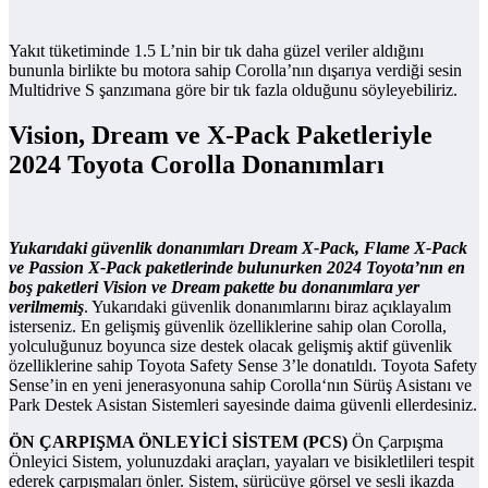
Yakıt tüketiminde 1.5 L’nin bir tık daha güzel veriler aldığını
bununla birlikte bu motora sahip Corolla’nın dışarıya verdiği sesin
Multidrive S şanzımana göre bir tık fazla olduğunu söyleyebiliriz.
Vision, Dream ve X-Pack Paketleriyle
2024 Toyota Corolla Donanımları
Yukarıdaki güvenlik donanımları Dream X-Pack, Flame X-Pack
ve Passion X-Pack paketlerinde bulunurken 2024 Toyota’nın en
boş paketleri Vision ve Dream pakette bu donanımlara yer
verilmemiş
. Yukarıdaki güvenlik donanımlarını biraz açıklayalım
isterseniz. En gelişmiş güvenlik özelliklerine sahip olan Corolla,
yolculuğunuz boyunca size destek olacak gelişmiş aktif güvenlik
özelliklerine sahip Toyota Safety Sense 3’le donatıldı. Toyota Safety
Sense’in en yeni jenerasyonuna sahip Corolla‘nın Sürüş Asistanı ve
Park Destek Asistan Sistemleri sayesinde daima güvenli ellerdesiniz.
ÖN ÇARPIŞMA ÖNLEYİCİ SİSTEM (PCS)
Ön Çarpışma
Önleyici Sistem, yolunuzdaki araçları, yayaları ve bisikletlileri tespit
ederek çarpışmaları önler. Sistem, sürücüye görsel ve sesli ikazda