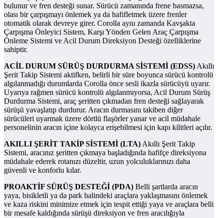
bulunur ve fren desteği sunar. Sürücü zamanında frene basmazsa,
olası bir çarpışmayı önlemek ya da hafifletmek üzere frenler
otomatik olarak devreye girer. Corolla aynı zamanda Kavşakta
Çarpışma Önleyici Sistem, Karşı Yönden Gelen Araç Çarpışma
Önleme Sistemi ve Acil Durum Direksiyon Desteği özelliklerine
sahiptir.
ACİL DURUM SÜRÜŞ DURDURMA SİSTEMİ (EDSS)
Akıllı
Şerit Takip Sistemi aktifken, belirli bir süre boyunca sürücü kontrolü
algılanmadığı durumlarda Corolla önce sesli ikazla sürücüyü uyarır.
Uyarıya rağmen sürücü kontrolü algılanmıyorsa, Acil Durum Sürüş
Durdurma Sistemi, araç şeritten çıkmadan fren desteği sağlayarak
sürüşü yavaşlatıp durdurur. Aracın durmasını takiben diğer
sürücüleri uyarmak üzere dörtlü flaşörler yanar ve acil müdahale
personelinin aracın içine kolayca erişebilmesi için kapı kilitleri açılır.
AKILLI ŞERİT TAKİP SİSTEMİ (LTA)
Akıllı Şerit Takip
Sistemi, aracınız şeritten çıkmaya başladığında hafifçe direksiyona
müdahale ederek rotanızı düzeltir, uzun yolculuklarınızı daha
güvenli ve konforlu kılar.
PROAKTİF SÜRÜŞ DESTEĞİ (PDA)
Belli şartlarda aracın
yaya, bisikletli ya da park halindeki araçlara yaklaşmasını önlemek
ve kaza riskini minimize etmek için tespit ettiği yaya ve araçlara belli
bir mesafe kaldığında sürüşü direksiyon ve fren aracılığıyla