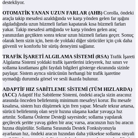
destekliyor.
OTOMATİK YANAN UZUN FARLAR (AHB)
Corolla, öndeki
araçla takip mesafesi azaldığında ve karşı yönden gelen far ışığını
algıladığında uzun hüzmeli farları kapatarak kısa hüzmeli farları
yakar. Takip mesafesi arttığında ve karşı yönden gelen araç
yanınızdan geçtikten sonra tekrar uzun hüzmeli farlara geçer. Sonuç
olarak hem sizin için, hem de yoldaki diğer sürücüler için çok daha
güvenli ve konforlu bir sürüş deneyimi sağlanır.
TRAFİK İŞARETİ ALGILAMA SİSTEMİ (RSA)
Trafik İşareti
Algılama Sistemi yoldaki trafik işaretlerini izleyerek, hız sınırı ve
sollama kısıtlaması gibi faydalı bilgileri gösterge ekranında sizinle
paylaşır. Sistem ayrıca sürücünün herhangi bir trafik işaretine
uymadığı durumda görsel ve sesli ikazda bulunur.
ADAPTİF HIZ SABİTLEME SİSTEMİ (TÜM HIZLARDA)
(ACC)
Adaptif Hız Sabitleme Sistemi, öndeki araçla sizin aracınız
arasında önceden belirlenmiş minimum mesafeyi korur. Bu mesafe
kısalırsa, sistem hızı düşürmek için fren yapar. Mesafe tekrar artarsa,
sürücü belirlenmiş olan seyir hızına ulaşana kadar yavaşça hız
artırılır. Sollama Önleme Desteği sayesinde; sollama yapılarak
geçilecek şeritte yavaş giden bir araç varsa, aracınızın hızı bu aracın
hızına düşürülür. Sollama Sırasında Destek Fonksiyonuyla
ayarlanan hız, öndeki aracın hızından daha yüksekse sollama sinyali