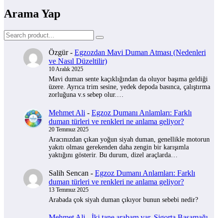
Arama Yap
Özgür
-
Egzozdan Mavi Duman Atması (Nedenleri
ve Nasıl Düzeltilir)
10 Aralık 2025
Mavi duman sente kaçıklığından da oluyor başıma geldiği
üzere. Ayrıca trim sesine, yedek depoda basınca, çalıştırma
zorluğuna v.s sebep olur.…
Mehmet Ali
-
Egzoz Dumanı Anlamları: Farklı
duman türleri ve renkleri ne anlama geliyor?
20 Temmuz 2025
Aracınızdan çıkan yoğun siyah duman, genellikle motorun
yakıtı olması gerekenden daha zengin bir karışımla
yaktığını gösterir. Bu durum, dizel araçlarda…
Salih Sencan
-
Egzoz Dumanı Anlamları: Farklı
duman türleri ve renkleri ne anlama geliyor?
13 Temmuz 2025
Arabada çok siyah duman çıkıyor bunun sebebi nedir?
Mehmet Ali
-
İki tane arabam var, Sigorta Basamağı