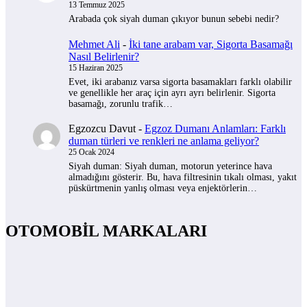
13 Temmuz 2025
Arabada çok siyah duman çıkıyor bunun sebebi nedir?
Mehmet Ali
-
İki tane arabam var, Sigorta Basamağı
Nasıl Belirlenir?
15 Haziran 2025
Evet, iki arabanız varsa sigorta basamakları farklı olabilir
ve genellikle her araç için ayrı ayrı belirlenir. Sigorta
basamağı, zorunlu trafik…
Egzozcu Davut
-
Egzoz Dumanı Anlamları: Farklı
duman türleri ve renkleri ne anlama geliyor?
25 Ocak 2024
Siyah duman: Siyah duman, motorun yeterince hava
almadığını gösterir. Bu, hava filtresinin tıkalı olması, yakıt
püskürtmenin yanlış olması veya enjektörlerin…
OTOMOBİL MARKALARI