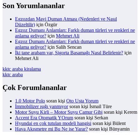
Son Yorumlananlar
Egzozdan Mavi Duman Atması (Nedenleri ve Nasıl
Düzeltilir)
için
Özgür
Egzoz Dumanı Anlamları: Farklı duman türleri ve renkleri ne
anlama geliyor?
için
Mehmet Ali
Egzoz Dumanı Anlamları: Farklı duman türleri ve renkleri ne
anlama geliyor?
için
Salih Sencan
İki tane arabam var, Sigorta Basamağı Nasıl Belirlenir?
için
Mehmet Ali
kktc araba kiralama
kktc araba
Çok Forumlananlar
1.0 Motor Polo
soran kişi
Oto Usta Yorum
İmmobilizer ışığı yanmıyor
soran kişi İsmail Türe
Motor Suyu Kirli – Motor Suyu Çamur Gibi
soran kişi Kerem
Accent Era Otomatik YOrum
soran kişi Serkan
Hyundai en çok tutulan modeli hangisi
soran kişi Bülent
Hava Akışmetre mi Bu Ne işe Yarar?
soran kişi Bünyamin