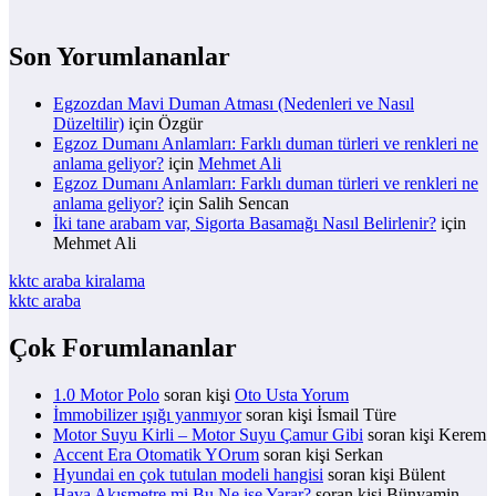
Son Yorumlananlar
Egzozdan Mavi Duman Atması (Nedenleri ve Nasıl
Düzeltilir)
için
Özgür
Egzoz Dumanı Anlamları: Farklı duman türleri ve renkleri ne
anlama geliyor?
için
Mehmet Ali
Egzoz Dumanı Anlamları: Farklı duman türleri ve renkleri ne
anlama geliyor?
için
Salih Sencan
İki tane arabam var, Sigorta Basamağı Nasıl Belirlenir?
için
Mehmet Ali
kktc araba kiralama
kktc araba
Çok Forumlananlar
1.0 Motor Polo
soran kişi
Oto Usta Yorum
İmmobilizer ışığı yanmıyor
soran kişi İsmail Türe
Motor Suyu Kirli – Motor Suyu Çamur Gibi
soran kişi Kerem
Accent Era Otomatik YOrum
soran kişi Serkan
Hyundai en çok tutulan modeli hangisi
soran kişi Bülent
Hava Akışmetre mi Bu Ne işe Yarar?
soran kişi Bünyamin