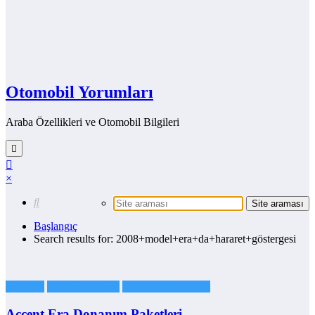
Otomobil Yorumları
Araba Özellikleri ve Otomobil Bilgileri
×
Başlangıç
Search results for: 2008+model+era+da+hararet+göstergesi
Hyundai
Hyundai Accent
Otomobil Markaları
Accent Era Donanım Paketleri