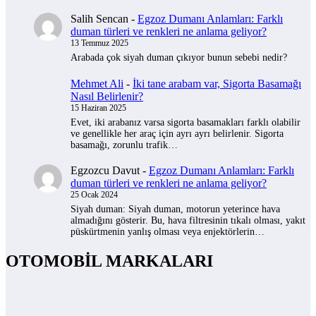
Salih Sencan
-
Egzoz Dumanı Anlamları: Farklı
duman türleri ve renkleri ne anlama geliyor?
13 Temmuz 2025
Arabada çok siyah duman çıkıyor bunun sebebi nedir?
Mehmet Ali
-
İki tane arabam var, Sigorta Basamağı
Nasıl Belirlenir?
15 Haziran 2025
Evet, iki arabanız varsa sigorta basamakları farklı olabilir
ve genellikle her araç için ayrı ayrı belirlenir. Sigorta
basamağı, zorunlu trafik…
Egzozcu Davut
-
Egzoz Dumanı Anlamları: Farklı
duman türleri ve renkleri ne anlama geliyor?
25 Ocak 2024
Siyah duman: Siyah duman, motorun yeterince hava
almadığını gösterir. Bu, hava filtresinin tıkalı olması, yakıt
püskürtmenin yanlış olması veya enjektörlerin…
OTOMOBİL MARKALARI