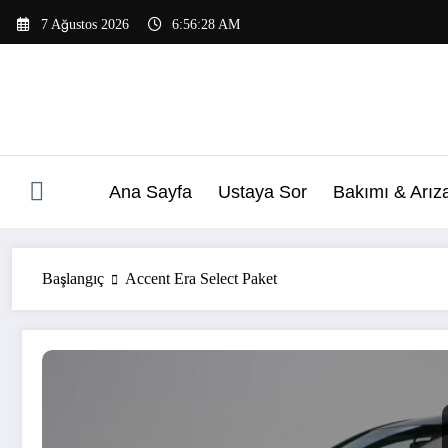
İçeriğe
7 Ağustos 2026
6:56:29 AM
atla
Ana Sayfa
Ustaya Sor
Bakımı & Arız
Başlangıç
Accent Era Select Paket