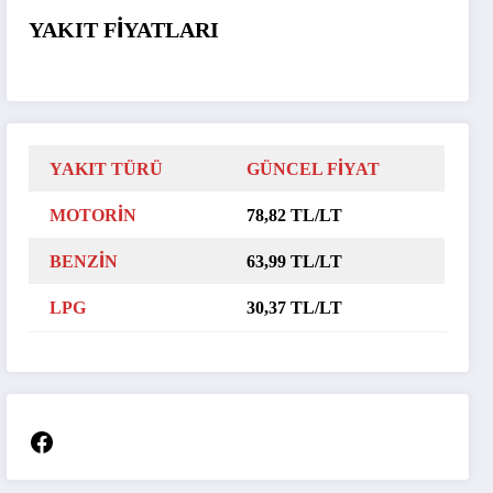
YAKIT FİYATLARI
YAKIT TÜRÜ
GÜNCEL FİYAT
MOTORİN
78,82 TL/LT
BENZİN
63,99 TL/LT
LPG
30,37 TL/LT
Facebook