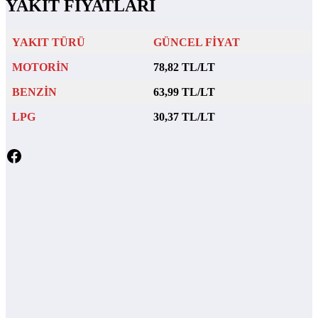
YAKIT FİYATLARI
YAKIT TÜRÜ
GÜNCEL FİYAT
MOTORİN
78,82 TL/LT
BENZİN
63,99 TL/LT
LPG
30,37 TL/LT
Facebook