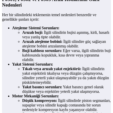
Nedenleri
Her bir silindirdeki teklemenin temel nedenleri benzerdir ve
genellikle şunları içerir:
Ateşleme Sistemi Sorunları:
Arızalı buji:
İlgili silindirin bujisi aşınmış, kirli, hasarlı
veya yanlış tipte olabilir.
Arızalı ateşleme bobini:
İlgili silindire güç sağlayan
ateşleme bobini arızalanmış olabilir.
Buji kablosu sorunları:
Eğer varsa, ilgili silindirin buji
kablosunda kopukluk, kısa devre veya yıpranma
olabilir.
Yakıt Sistemi Sorunları:
Tıkalı veya arızalı yakıt enjektörü:
İlgili silindirin
yakıt enjektörü tıkalıysa veya düzgün çalışmıyorsa,
silindire yeterli yakıt ulaşmayabilir ya da yakıtı düzgün
püskürtemeyebilir.
Yakıt basıncı sorunları:
Yakıt basıncı genel olarak
düşükse veya enjektöre yeterli yakıt ulaşmıyorsa.
Motor Mekaniği Sorunları:
Düşük kompresyon:
İlgili silindirde piston segmanları,
supaplar veya silindir kapağı contasında bir sorun
nedeniyle kompresyon kaybı yaşanıyor olabilir.