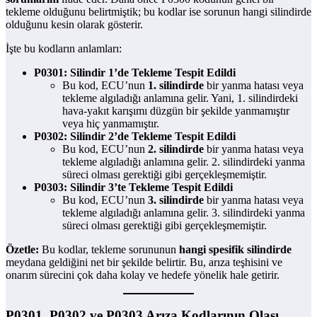
tekleme olduğunu belirtmiştik; bu kodlar ise sorunun hangi silindirde
olduğunu kesin olarak gösterir.
İşte bu kodların anlamları:
P0301: Silindir 1’de Tekleme Tespit Edildi
Bu kod, ECU’nun
1. silindirde
bir yanma hatası veya
tekleme algıladığı anlamına gelir. Yani, 1. silindirdeki
hava-yakıt karışımı düzgün bir şekilde yanmamıştır
veya hiç yanmamıştır.
P0302: Silindir 2’de Tekleme Tespit Edildi
Bu kod, ECU’nun
2. silindirde
bir yanma hatası veya
tekleme algıladığı anlamına gelir. 2. silindirdeki yanma
süreci olması gerektiği gibi gerçekleşmemiştir.
P0303: Silindir 3’te Tekleme Tespit Edildi
Bu kod, ECU’nun
3. silindirde
bir yanma hatası veya
tekleme algıladığı anlamına gelir. 3. silindirdeki yanma
süreci olması gerektiği gibi gerçekleşmemiştir.
Özetle:
Bu kodlar, tekleme sorununun
hangi spesifik silindirde
meydana geldiğini net bir şekilde belirtir. Bu, arıza teşhisini ve
onarım sürecini çok daha kolay ve hedefe yönelik hale getirir.
P0301, P0302 ve P0303 Arıza Kodlarının Olası