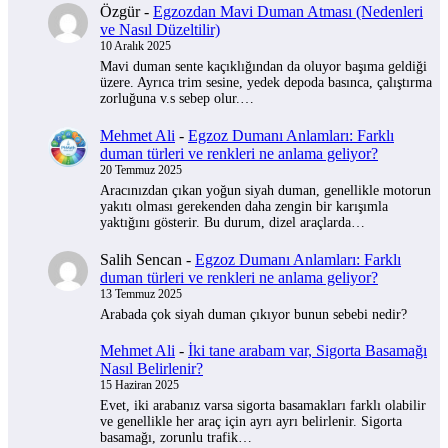
Özgür
-
Egzozdan Mavi Duman Atması (Nedenleri
ve Nasıl Düzeltilir)
10 Aralık 2025
Mavi duman sente kaçıklığından da oluyor başıma geldiği
üzere. Ayrıca trim sesine, yedek depoda basınca, çalıştırma
zorluğuna v.s sebep olur.…
Mehmet Ali
-
Egzoz Dumanı Anlamları: Farklı
duman türleri ve renkleri ne anlama geliyor?
20 Temmuz 2025
Aracınızdan çıkan yoğun siyah duman, genellikle motorun
yakıtı olması gerekenden daha zengin bir karışımla
yaktığını gösterir. Bu durum, dizel araçlarda…
Salih Sencan
-
Egzoz Dumanı Anlamları: Farklı
duman türleri ve renkleri ne anlama geliyor?
13 Temmuz 2025
Arabada çok siyah duman çıkıyor bunun sebebi nedir?
Mehmet Ali
-
İki tane arabam var, Sigorta Basamağı
Nasıl Belirlenir?
15 Haziran 2025
Evet, iki arabanız varsa sigorta basamakları farklı olabilir
ve genellikle her araç için ayrı ayrı belirlenir. Sigorta
basamağı, zorunlu trafik…