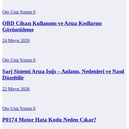
Oto Usta Yorum
0
OBD Cihazı Kullanımı ve Arıza Kodlarını
Görüntüleme
24 Mayıs 2026
Oto Usta Yorum
0
Şarj Sistemi Arıza Işığı – Anlamı, Nedenleri ve Nasıl
Düzeltilir
22 Mayıs 2026
Oto Usta Yorum
0
P0174 Motor Hata Kodu Neden Çıkar?