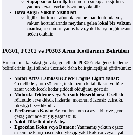
Supap sorunları:
İlgili silindirin supapları eğrilmiş,
yanmış veya ayarları bozulmuş olabilir.
Hava Akışı / Vakum Sızıntıları:
İlgili silindirin etrafındaki emme manifoldunda veya
vakum hortumlarında meydana gelen
lokal bir vakum
sızıntısı
, o silindire yanlış hava-yakıt karışımı gitmesine
neden olabilir.
P0301, P0302 ve P0303 Arıza Kodlarının Belirtileri
Bu kodlarla karşılaştığınızda, genellikle P0300’deki genel tekleme
belirtilerinin ilgili silindir üzerinde daha belirginleştiğini görürsünüz:
Motor Arıza Lambası (Check Engine Light) Yanar:
Genellikle yanıp sönerek, teklemenin katalitik konvertöre
zarar verebilecek kadar şiddetli olduğunu gösterir.
Motorda Tekleme veya Sarsıntı Hissedilmesi:
Özellikle
rölantide veya düşük hızlarda, motorun düzensiz çalıştığı,
titrediği hissedilebilir.
Performans Kaybı:
Aracın hızlanması azalabilir ve genel
çekiş gücünde düşüş yaşanabilir.
Yakıt Tüketiminde Artış.
Egzozdan Koku veya Duman:
Yanmamış yakıtın egzoz
sistemine karışması nedeniyle çiğ yakıt kokusu veya siyah