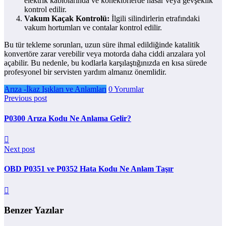
elektrik kablolarında ve konektörlerde hasar veya gevşeklik
kontrol edilir.
Vakum Kaçak Kontrolü:
İlgili silindirlerin etrafındaki
vakum hortumları ve contalar kontrol edilir.
Bu tür tekleme sorunları, uzun süre ihmal edildiğinde katalitik
konvertöre zarar verebilir veya motorda daha ciddi arızalara yol
açabilir. Bu nedenle, bu kodlarla karşılaştığınızda en kısa sürede
profesyonel bir servisten yardım almanız önemlidir.
Arıza -İkaz Işıkları ve Anlamları
0 Yorumlar
Previous post
P0300 Arıza Kodu Ne Anlama Gelir?
Next post
OBD P0351 ve P0352 Hata Kodu Ne Anlam Taşır
Benzer Yazılar