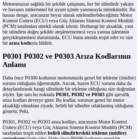
Motorunuzun sağlıklı bir şekilde çalışması, her bir silindirde yakıtın
ve havanın mükemmel bir uyum içinde yanmasıyla mümkündür. Bu
hassas denge, aracınızın beyni olarak nitelendirebileceğimiz Motor
Kontrol Ünitesi (ECU) veya Güç Aktarım Sistemi Kontrol Modülü
(PCM) tarafından sürekli olarak izlenir. Herhangi bir aksaklık, yani
bir silindirin doğru şekilde ateşlenememesi veya yanma işleminin
gerçekleşmemesi durumunda, ECU bunu anında tespit eder ve size
bir
arıza kodu
yla bildirir.
P0301 P0302 ve P0303 Arıza Kodlarının
Anlamı
Daha önce P0300 kodunun motorunuzda genel bir tekleme (misfire)
sorunu olduğunu öğrenmiştik. Ancak, bazen ECU sorunu daha da
detaylandırarak hangi silindirde bir tekleme olduğunu size doğrudan
söyler. İşte tam bu noktada
P0301, P0302 ve P0303
gibi spesifik
arıza kodları devreye girer. Bu kodlar, sorunun genel bir motor
aksaklığı olmaktan ziyade, belirli bir silindire odaklanmış olduğunu
gösterir. Peki,
P0301, P0302 ve P0303 arıza kodları, aracınızın Motor Kontrol
Ünitesi (ECU) veya Güç Aktarım Sistemi Kontrol Modülü (PCM)
tarafından tespit edilen
belirli silindirlerdeki tekleme (misfire)
sorunlarını
ifade eder. Daha önce P0300 kodunun genel bir