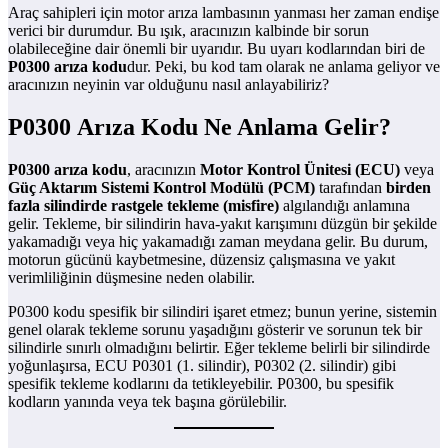
Araç sahipleri için motor arıza lambasının yanması her zaman endişe
verici bir durumdur. Bu ışık, aracınızın kalbinde bir sorun
olabileceğine dair önemli bir uyarıdır. Bu uyarı kodlarından biri de
P0300 arıza kodu
dur. Peki, bu kod tam olarak ne anlama geliyor ve
aracınızın neyinin var olduğunu nasıl anlayabiliriz?
P0300 Arıza Kodu Ne Anlama Gelir?
P0300 arıza kodu
, aracınızın
Motor Kontrol Ünitesi (ECU)
veya
Güç Aktarım Sistemi Kontrol Modülü (PCM)
tarafından
birden
fazla silindirde rastgele tekleme (misfire)
algılandığı anlamına
gelir. Tekleme, bir silindirin hava-yakıt karışımını düzgün bir şekilde
yakamadığı veya hiç yakamadığı zaman meydana gelir. Bu durum,
motorun gücünü kaybetmesine, düzensiz çalışmasına ve yakıt
verimliliğinin düşmesine neden olabilir.
P0300 kodu spesifik bir silindiri işaret etmez; bunun yerine, sistemin
genel olarak tekleme sorunu yaşadığını gösterir ve sorunun tek bir
silindirle sınırlı olmadığını belirtir. Eğer tekleme belirli bir silindirde
yoğunlaşırsa, ECU P0301 (1. silindir), P0302 (2. silindir) gibi
spesifik tekleme kodlarını da tetikleyebilir. P0300, bu spesifik
kodların yanında veya tek başına görülebilir.