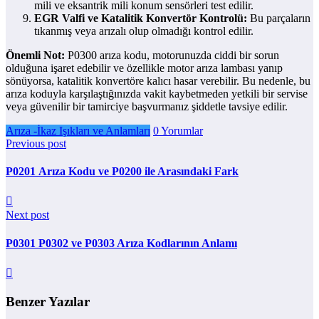
mili ve eksantrik mili konum sensörleri test edilir.
EGR Valfi ve Katalitik Konvertör Kontrolü:
Bu parçaların
tıkanmış veya arızalı olup olmadığı kontrol edilir.
Önemli Not:
P0300 arıza kodu, motorunuzda ciddi bir sorun
olduğuna işaret edebilir ve özellikle motor arıza lambası yanıp
sönüyorsa, katalitik konvertöre kalıcı hasar verebilir. Bu nedenle, bu
arıza koduyla karşılaştığınızda vakit kaybetmeden yetkili bir servise
veya güvenilir bir tamirciye başvurmanız şiddetle tavsiye edilir.
Arıza -İkaz Işıkları ve Anlamları
0 Yorumlar
Previous post
P0201 Arıza Kodu ve P0200 ile Arasındaki Fark
Next post
P0301 P0302 ve P0303 Arıza Kodlarının Anlamı
Benzer Yazılar