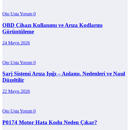
Oto Usta Yorum
0
OBD Cihazı Kullanımı ve Arıza Kodlarını
Görüntüleme
24 Mayıs 2026
Oto Usta Yorum
0
Şarj Sistemi Arıza Işığı – Anlamı, Nedenleri ve Nasıl
Düzeltilir
22 Mayıs 2026
Oto Usta Yorum
0
P0174 Motor Hata Kodu Neden Çıkar?