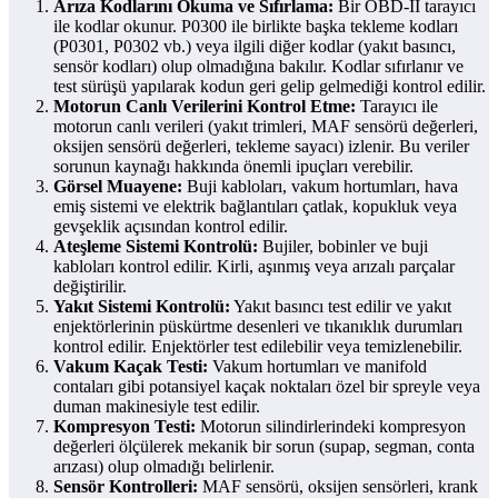
Arıza Kodlarını Okuma ve Sıfırlama:
Bir OBD-II tarayıcı
ile kodlar okunur. P0300 ile birlikte başka tekleme kodları
(P0301, P0302 vb.) veya ilgili diğer kodlar (yakıt basıncı,
sensör kodları) olup olmadığına bakılır. Kodlar sıfırlanır ve
test sürüşü yapılarak kodun geri gelip gelmediği kontrol edilir.
Motorun Canlı Verilerini Kontrol Etme:
Tarayıcı ile
motorun canlı verileri (yakıt trimleri, MAF sensörü değerleri,
oksijen sensörü değerleri, tekleme sayacı) izlenir. Bu veriler
sorunun kaynağı hakkında önemli ipuçları verebilir.
Görsel Muayene:
Buji kabloları, vakum hortumları, hava
emiş sistemi ve elektrik bağlantıları çatlak, kopukluk veya
gevşeklik açısından kontrol edilir.
Ateşleme Sistemi Kontrolü:
Bujiler, bobinler ve buji
kabloları kontrol edilir. Kirli, aşınmış veya arızalı parçalar
değiştirilir.
Yakıt Sistemi Kontrolü:
Yakıt basıncı test edilir ve yakıt
enjektörlerinin püskürtme desenleri ve tıkanıklık durumları
kontrol edilir. Enjektörler test edilebilir veya temizlenebilir.
Vakum Kaçak Testi:
Vakum hortumları ve manifold
contaları gibi potansiyel kaçak noktaları özel bir spreyle veya
duman makinesiyle test edilir.
Kompresyon Testi:
Motorun silindirlerindeki kompresyon
değerleri ölçülerek mekanik bir sorun (supap, segman, conta
arızası) olup olmadığı belirlenir.
Sensör Kontrolleri:
MAF sensörü, oksijen sensörleri, krank