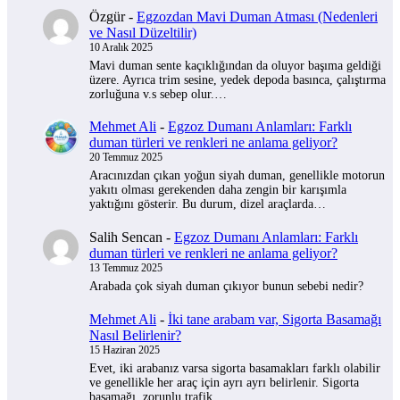
Özgür
-
Egzozdan Mavi Duman Atması (Nedenleri
ve Nasıl Düzeltilir)
10 Aralık 2025
Mavi duman sente kaçıklığından da oluyor başıma geldiği
üzere. Ayrıca trim sesine, yedek depoda basınca, çalıştırma
zorluğuna v.s sebep olur.…
Mehmet Ali
-
Egzoz Dumanı Anlamları: Farklı
duman türleri ve renkleri ne anlama geliyor?
20 Temmuz 2025
Aracınızdan çıkan yoğun siyah duman, genellikle motorun
yakıtı olması gerekenden daha zengin bir karışımla
yaktığını gösterir. Bu durum, dizel araçlarda…
Salih Sencan
-
Egzoz Dumanı Anlamları: Farklı
duman türleri ve renkleri ne anlama geliyor?
13 Temmuz 2025
Arabada çok siyah duman çıkıyor bunun sebebi nedir?
Mehmet Ali
-
İki tane arabam var, Sigorta Basamağı
Nasıl Belirlenir?
15 Haziran 2025
Evet, iki arabanız varsa sigorta basamakları farklı olabilir
ve genellikle her araç için ayrı ayrı belirlenir. Sigorta
basamağı, zorunlu trafik…