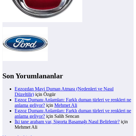
Son Yorumlananlar
Egzozdan Mavi Duman Atması (Nedenleri ve Nasıl
Düzeltilir)
için
Özgür
Egzoz Dumanı Anlamları: Farklı duman türleri ve renkleri ne
anlama geliyor?
için
Mehmet Ali
Egzoz Dumanı Anlamları: Farklı duman türleri ve renkleri ne
anlama geliyor?
için
Salih Sencan
İki tane arabam var, Sigorta Basamağı Nasıl Belirlenir?
için
Mehmet Ali