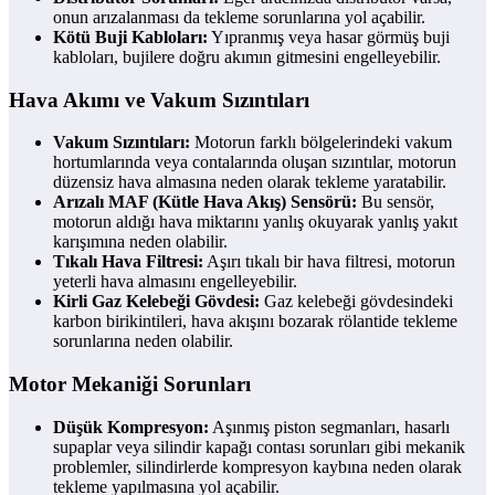
onun arızalanması da tekleme sorunlarına yol açabilir.
Kötü Buji Kabloları:
Yıpranmış veya hasar görmüş buji
kabloları, bujilere doğru akımın gitmesini engelleyebilir.
Hava Akımı ve Vakum Sızıntıları
Vakum Sızıntıları:
Motorun farklı bölgelerindeki vakum
hortumlarında veya contalarında oluşan sızıntılar, motorun
düzensiz hava almasına neden olarak tekleme yaratabilir.
Arızalı MAF (Kütle Hava Akış) Sensörü:
Bu sensör,
motorun aldığı hava miktarını yanlış okuyarak yanlış yakıt
karışımına neden olabilir.
Tıkalı Hava Filtresi:
Aşırı tıkalı bir hava filtresi, motorun
yeterli hava almasını engelleyebilir.
Kirli Gaz Kelebeği Gövdesi:
Gaz kelebeği gövdesindeki
karbon birikintileri, hava akışını bozarak rölantide tekleme
sorunlarına neden olabilir.
Motor Mekaniği Sorunları
Düşük Kompresyon:
Aşınmış piston segmanları, hasarlı
supaplar veya silindir kapağı contası sorunları gibi mekanik
problemler, silindirlerde kompresyon kaybına neden olarak
tekleme yapılmasına yol açabilir.