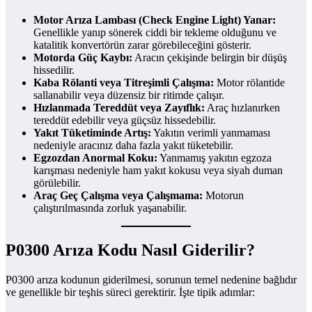
Motor Arıza Lambası (Check Engine Light) Yanar:
Genellikle yanıp sönerek ciddi bir tekleme olduğunu ve
katalitik konvertörün zarar görebileceğini gösterir.
Motorda Güç Kaybı:
Aracın çekişinde belirgin bir düşüş
hissedilir.
Kaba Rölanti veya Titreşimli Çalışma:
Motor rölantide
sallanabilir veya düzensiz bir ritimde çalışır.
Hızlanmada Tereddüt veya Zayıflık:
Araç hızlanırken
tereddüt edebilir veya güçsüz hissedebilir.
Yakıt Tüketiminde Artış:
Yakıtın verimli yanmaması
nedeniyle aracınız daha fazla yakıt tüketebilir.
Egzozdan Anormal Koku:
Yanmamış yakıtın egzoza
karışması nedeniyle ham yakıt kokusu veya siyah duman
görülebilir.
Araç Geç Çalışma veya Çalışmama:
Motorun
çalıştırılmasında zorluk yaşanabilir.
P0300 Arıza Kodu Nasıl Giderilir?
P0300 arıza kodunun giderilmesi, sorunun temel nedenine bağlıdır
ve genellikle bir teşhis süreci gerektirir. İşte tipik adımlar: